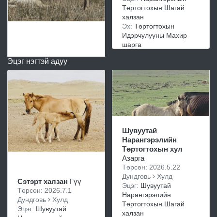
Төртогтохын Шагай
халзан
Эх:
Төртогтохын
Идэрчулууны Махир
шарга
Эцэг нэгтэй адуу
Шувуутай
Нарангэрэлийн
Төртогтохын хул
Азарга
Төрсөн: 2026.5.22
Дундговь
Хулд
Сэтэрт халзан
Гүү
Эцэг:
Шувуутай
Төрсөн: 2026.7.1
Нарангэрэлийн
Дундговь
Хулд
Төртогтохын Шагай
Эцэг:
Шувуутай
халзан