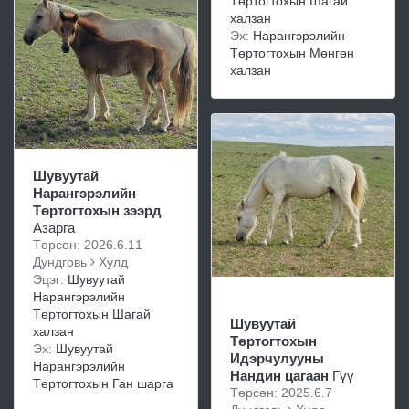
Төртогтохын Шагай
халзан
Эх:
Нарангэрэлийн
Төртогтохын Мөнгөн
халзан
Шувуутай
Нарангэрэлийн
Төртогтохын зээрд
Азарга
Төрсөн: 2026.6.11
Дундговь
Хулд
Эцэг:
Шувуутай
Нарангэрэлийн
Төртогтохын Шагай
Шувуутай
халзан
Төртогтохын
Эх:
Шувуутай
Идэрчулууны
Нарангэрэлийн
Нандин цагаан
Гүү
Төртогтохын Ган шарга
Төрсөн: 2025.6.7