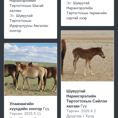
Нарангэрэлийн
Эх:
Шувуутай
Төртогтохын Шагай
Нарангэрэлийн
халзан
Төртогтохын төрөөгийн
Эх:
Шувуутай
сартай хээр
Төртогтохын
Идэрчулууны Амгалан
хонгор
Шувуутай
Нарангэрэлийн
Төртогтохын Сийлэн
Улаанаагийн
халзан
Гүү
хүүхдийн хонгор
Гүү
Төрсөн: 2026.6.2
Төрсөн: 2025.5.11
Дундговь
Хулд