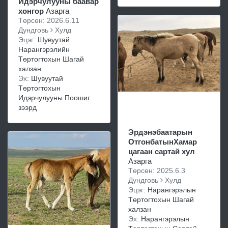
Идэрчулууны баавар
хонгор
Азарга
Төрсөн: 2026.6.11
Дундговь
Хулд
Эцэг:
Шувуутай
Нарангэрэлийн
Төртогтохын Шагай
халзан
Эх:
Шувуутай
Төртогтохын
Идэрчулууны Поошиг
зээрд
Эрдэнэбаатарын
ОтгонбатынХамар
цагаан сартай хул
Азарга
Төрсөн: 2025.6.3
Дундговь
Хулд
Эцэг:
Нарангэрэлын
Төртогтохын Шагай
халзан
Эх:
Нарангэрэлын