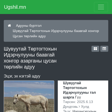
Ugshil.mn
Адууны бүртгэл
Шувуутай Төртогтохын Идэрчулууны баавгай хонгор
Цусан төрлийн адуу
Шувуутай Төртогтохын
Идэрчулууны баавгай
хонгор азарганы цусан
төрлийн адуу
Эцэг, эх нэгтэй адуу
Шувуутай
Төртогтохын
Идэрчулууны тэл
шарга
Гүү
Төрсөн: 2025.6.13
Дундговь
Хулд
Эцэг:
Нарангэрэлын