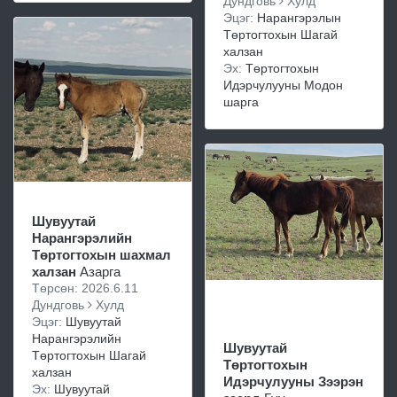
Дундговь
Хулд
Эцэг:
Нарангэрэлын
Төртогтохын Шагай
халзан
Эх:
Төртогтохын
Идэрчулууны Модон
шарга
Шувуутай
Нарангэрэлийн
Төртогтохын шахмал
халзан
Азарга
Төрсөн: 2026.6.11
Дундговь
Хулд
Эцэг:
Шувуутай
Нарангэрэлийн
Шувуутай
Төртогтохын Шагай
Төртогтохын
халзан
Идэрчулууны Зээрэн
Эх:
Шувуутай