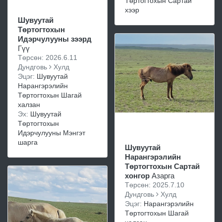
Төртогтохын Сартай
хээр
Шувуутай
Төртогтохын
Идэрчулууны зээрд
Гүү
Төрсөн: 2026.6.11
Дундговь
Хулд
Эцэг:
Шувуутай
Нарангэрэлийн
Төртогтохын Шагай
халзан
Эх:
Шувуутай
Төртогтохын
Идэрчулууны Мэнгэт
шарга
Шувуутай
Нарангэрэлийн
Төртогтохын Сартай
хонгор
Азарга
Төрсөн: 2025.7.10
Дундговь
Хулд
Эцэг:
Нарангэрэлийн
Төртогтохын Шагай