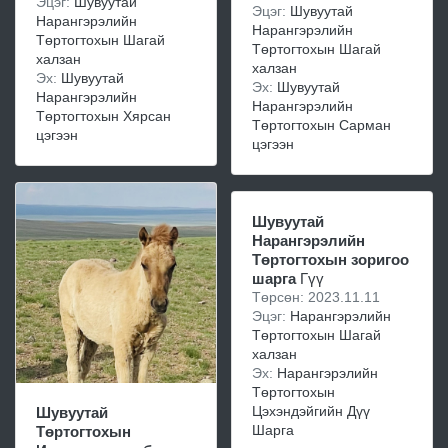
Эцэг:
Шувуутай
Эцэг:
Шувуутай
Нарангэрэлийн
Нарангэрэлийн
Төртогтохын Шагай
Төртогтохын Шагай
халзан
халзан
Эх:
Шувуутай
Эх:
Шувуутай
Нарангэрэлийн
Нарангэрэлийн
Төртогтохын Хярсан
Төртогтохын Сарман
цэгээн
цэгээн
Шувуутай
Нарангэрэлийн
Төртогтохын зоригоо
шарга
Гүү
Төрсөн: 2023.11.11
Эцэг:
Нарангэрэлийн
Төртогтохын Шагай
халзан
Эх:
Нарангэрэлийн
Төртогтохын
Цэхэндэйгийн Дүү
Шувуутай
Шарга
Төртогтохын