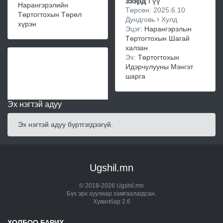
зээрд
Гүү
Нарангэрэлийн
Төрсөн: 2025.6.10
Төртогтохын Төрөл
Дундговь
Хулд
хүрэн
Эцэг:
Нарангэрэлын
Төртогтохын Шагай
халзан
Эх:
Төртогтохын
Идэрчулууны Мэнгэт
шарга
Эх нэгтэй адуу
Эх нэгтэй адуу бүртгэгдээгүй.
Ugshil.mn
© 2018-2026 Ugshil.mn
Бүх эрх хуулиар хамгаалагдсан.
Хувилбар 2.6
ХОЛБОО БАРИХ