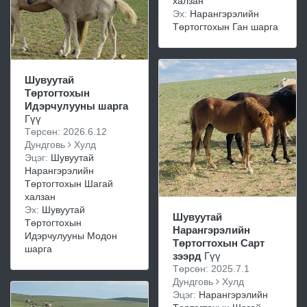
халзан
Эх:
Нарангэрэлийн
Төртогтохын Ган шарга
Шувуутай
Төртогтохын
Идэрчулууны шарга
Гүү
Төрсөн: 2026.6.12
Дундговь
Хулд
Эцэг:
Шувуутай
Нарангэрэлийн
Төртогтохын Шагай
халзан
Эх:
Шувуутай
Шувуутай
Төртогтохын
Нарангэрэлийн
Идэрчулууны Модон
Төртогтохын Сарт
шарга
зээрд
Гүү
Төрсөн: 2025.7.1
Дундговь
Хулд
Эцэг:
Нарангэрэлийн