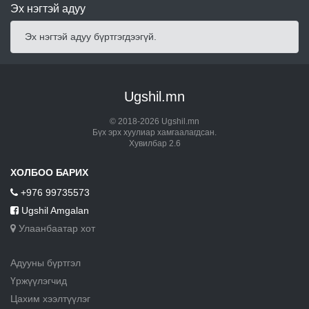
Эх нэгтэй адуу
Эх нэгтэй адуу бүртгэгдээгүй.
Ugshil.mn
© 2018-2026 Ugshil.mn
Бүх эрх хуулиар хамгаалагдсан.
Хувилбар 2.6
ХОЛБОО БАРИХ
+976 99735573
Ugshil Amgalan
Улаанбаатар хот
Адууны бүртгэл
Үржүүлэгчид
Цахим хээлтүүлэг