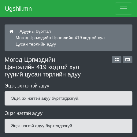
Ugshil.mn
Адууны бүртгэл
Могод Цэгмэдийн Цэнгэлийн 419 кодтой хул
Цусан төрлийн адуу
Могод Цэгмэдийн
Цэнгэлийн 419 кодтой хул
гүүний цусан төрлийн адуу
Эцэг, эх нэгтэй адуу
Эцэг, эх нэгтэй адуу бүртгэгдээгүй.
Эцэг нэгтэй адуу
Эцэг нэгтэй адуу бүртгэгдээгүй.