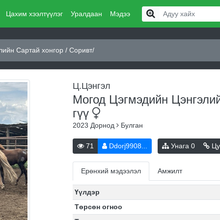
Цахим хээлтүүлэг
Уралдаан
Мэдээ
ийн Сартай хонгор / Соривт/
Ц.Цэнгэл
Могод Цэгмэдийн Цэнгэлий
гүү
2023
Дорнод
Булган
71
Ddorj9908...
Унага
0
Цу
Ерөнхий мэдээлэл
Амжилт
Үүлдэр
Төрсөн огноо