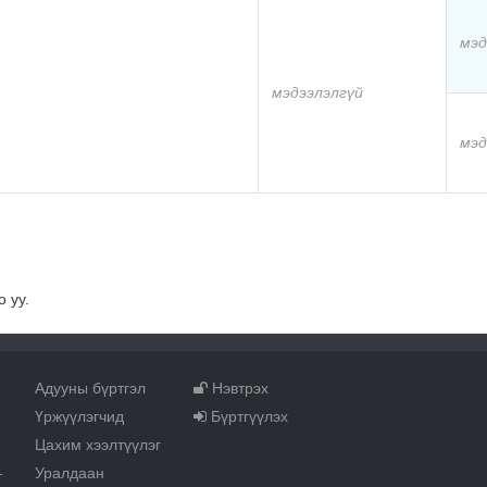
мэд
мэдээлэлгүй
мэд
 уу.
Адууны бүртгэл
Нэвтрэх
Үржүүлэгчид
Бүртгүүлэх
Цахим хээлтүүлэг
Уралдаан
т