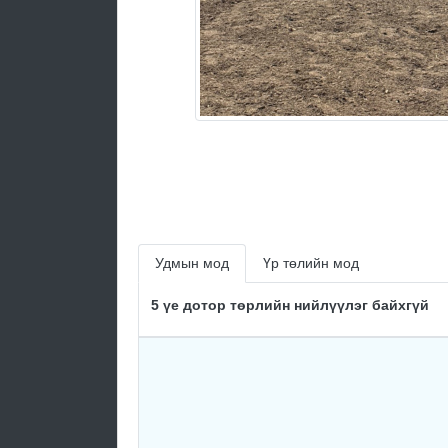
Удмын мод
Үр төлийн мод
5 үе дотор төрлийн нийлүүлэг байхгүй