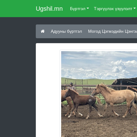
Ugshil.mn
Бүртгэл
Тэргүүлэх үзүүлэлт
Адууны бүртгэл
Могод Цэгмэдийн Цэнгэл