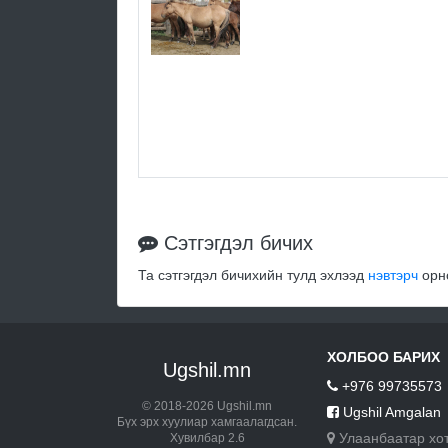
Сэтгэгдэл бичих
Та сэтгэгдэл бичихийн тулд эхлээд
нэвтэрч
орно
ХОЛБОО БАРИХ
Ugshil.mn
+976 99735573
© 2018-2026 Ugshil.mn
Ugshil Amgalan
Бүх эрх хуулиар хамгаалагдсан.
Улаанбаатар хо
Хувилбар 2.6