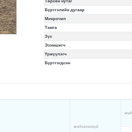
Төрсөн нутаг
Бүртгэлийн дугаар
Микрочип
Тамга
Зүс
Эзэмшигч
Үржүүлэгч
Бүртгэгдсэн
мэд
мэдээлэлгүй