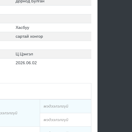
Дорнод Булган
Хасбуу
сартай хонгор
Ц.Цэнгэл
2026.06.02
мэдээлэлгүй
ээлэлгүй
мэдээлэлгүй