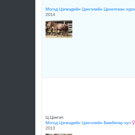
Могод Цэгмэдийн Цэнгэлийн Цахилгаан хүр
2014
Ц.Цэнгэл
Могод Цэгмэдийн Цэнгэлийн Бөмбөгөр хул
2013