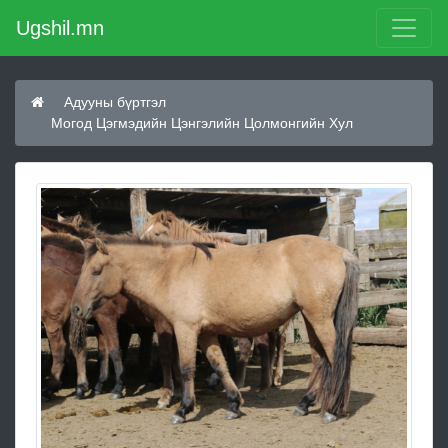
Ugshil.mn
Адууны бүртгэл
Могод Цэгмэдийн Цэнгэлийн Цолмонгийн Хул