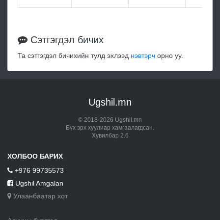
Сэтгэгдэл бичих
Та сэтгэгдэл бичихийн тулд эхлээд
нэвтэрч
орно уу.
Ugshil.mn
© 2018-2026 Ugshil.mn
Бүх эрх хуулиар хамгаалагдсан.
Хувилбар 2.6
ХОЛБОО БАРИХ
+976 99735573
Ugshil Amgalan
Улаанбаатар хот