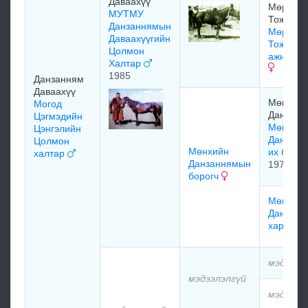
Даваахүү
Мөржав
МУТМУ
Тожил
Данзаннямын
Мөржав
Даваахүүгийн
Тожилы
Цолмон
ажнай х
Халтар
1985
Данзанням
Даваахүү
Мөнхий
Могод
Данзанн
Цэгмэдийн
Мөнхий
Цэнгэлийн
Данзанн
Цолмон
Мөнхийн
их бор
халтар
Данзаннямын
1970
борогч
Мөнхий
Данзанн
харагч
мэдээлэ
мэдээлэлгүй
мэдээлэ