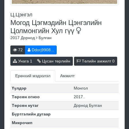
Ц.Цэнгэл
Могод Цэгмэдийн Цэнгэлийн
Цолмонгийн Хул
гүү
2017
Дорнод
Булган
72
Ddorj9908...
Унага
1
Цусан төрлийн
Төлийн амжилт
0
Ерөнхий мэдээлэл
Амжилт
Үүлдэр
Монгол
Төрсөн огноо
2017..
Төрсөн нутаг
Дорнод Булган
Бүртгэлийн дугаар
Микрочип