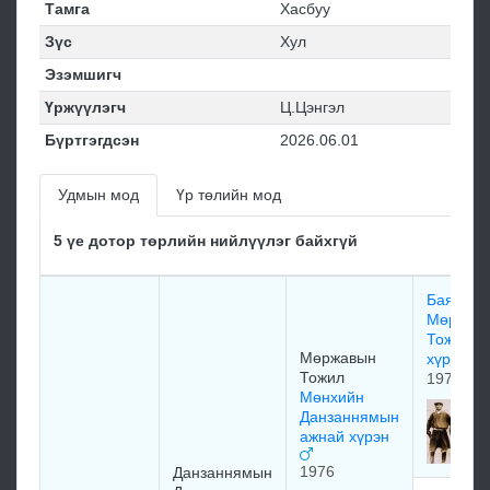
Тамга
Хасбуу
Зүс
Хул
Эзэмшигч
Үржүүлэгч
Ц.Цэнгэл
Бүртгэгдсэн
2026.06.01
Удмын мод
Үр төлийн мод
5 үе дотор төрлийн нийлүүлэг байхгүй
Баянцаг
Мөржав
Тожилы
Мөржавын
хүрэн
Тожил
1971
Мөнхийн
Данзаннямын
ажнай хүрэн
1976
Данзаннямын