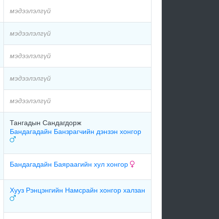
мэдээлэлгүй
мэдээлэлгүй
мэдээлэлгүй
мэдээлэлгүй
мэдээлэлгүй
Тангадын Сандагдорж
Бандагадайн Банзрагчийн дэнзэн хонгор
Бандагадайн Баяраагийн хул хонгор
Хууз Рэнцэнгийн Намсрайн хонгор халзан