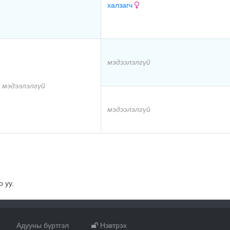
халзагч
мэдээлэлгүй
мэдээлэлгүй
мэдээлэлгүй
 уу.
Адууны бүртгэл
Нэвтрэх