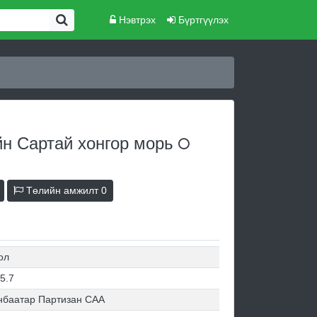
Нэвтрэх
Бүртгүүлэх
йн Сартай хонгор
морь
Төлийн амжилт
0
ол
5.7
нбаатар Партизан САА