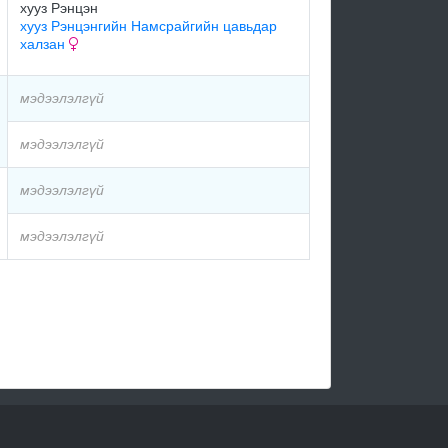
хууз Рэнцэн
хууз Рэнцэнгийн Намсрайгийн цавьдар
халзан
мэдээлэлгүй
мэдээлэлгүй
мэдээлэлгүй
мэдээлэлгүй