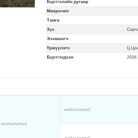
Бүртгэлийн дугаар
Микрочип
Тамга
Зүс
Сарт
Эзэмшигч
Үржүүлэгч
Ц.Цэ
Бүртгэгдсэн
2026
мэдээлэлгүй
мэдээлэлгүй
мэдээлэлгүй