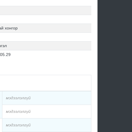
ай хонгор
нгэл
.05.29
мэдээлэлгүй
мэдээлэлгүй
мэдээлэлгүй