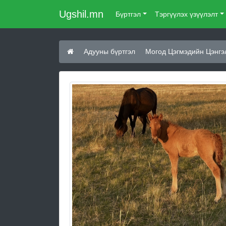
Ugshil.mn
Бүртгэл
Тэргүүлэх үзүүлэлт
Адууны бүртгэл
Могод Цэгмэдийн Цэнгэ