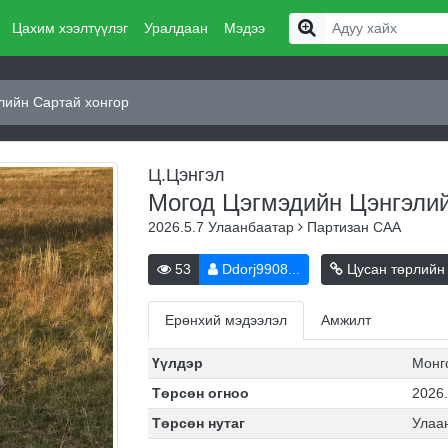
Цахим хээлтүүлэг
Уралдаан
Мэдээ
лийн Сартай хонгор
Ц.Цэнгэл
Могод Цэгмэдийн Цэнгэли
2026.5.7
Улаанбаатар
Партизан САА
53
Ddorj9908...
Цусан төрлийн
Ерөнхий мэдээлэл
Амжилт
Үүлдэр
Монг
Төрсөн огноо
2026.
Төрсөн нутаг
Улаа