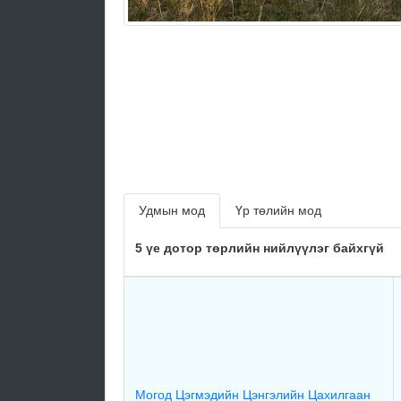
Удмын мод
Үр төлийн мод
5 үе дотор төрлийн нийлүүлэг байхгүй
Могод Цэгмэдийн Цэнгэлийн Цахилгаан