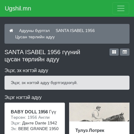
Ugshil.mn
Адууны бүртгэл
SANTA ISABEL 1956
Цусан төрлийн адуу
SANTA ISABEL 1956 гүүний
цусан төрлийн адуу
Эцэг, эх нэгтэй адуу
Эцэг, эх нэгтэй адуу бүртгэгдээгүй.
Эцэг нэгтэй адуу
BABY DOLL 1956
Гүү
Төрсөн: 1956 Англи
Эцэг:
Данте Dante 1942
Эх:
BEBE GRANDE 1950
Тулуз Лотрек