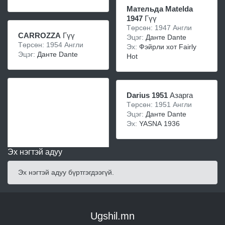
Мательда Matelda
1947
Гүү
Төрсөн: 1947 Англи
CARROZZA
Гүү
Эцэг:
Данте Dante
Төрсөн: 1954 Англи
Эх:
Фэйрли хот Fairly
Эцэг:
Данте Dante
Hot
Darius 1951
Азарга
Төрсөн: 1951 Англи
Эцэг:
Данте Dante
Эх:
YASNA 1936
Эх нэгтэй адуу
Эх нэгтэй адуу бүртгэгдээгүй.
Ugshil.mn