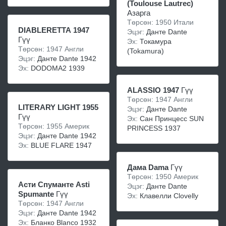
(Toulouse Lautrec)
Азарга
Төрсөн: 1950 Итали
DIABLERETTA 1947
Эцэг:
Данте Dante
Гүү
Эх:
Токамура
Төрсөн: 1947 Англи
(Tokamura)
Эцэг:
Данте Dante 1942
Эх:
DODOMA2 1939
ALASSIO 1947
Гүү
Төрсөн: 1947 Англи
LITERARY LIGHT 1955
Эцэг:
Данте Dante
Гүү
Эх:
Сан Принцесс SUN
Төрсөн: 1955 Америк
PRINCESS 1937
Эцэг:
Данте Dante 1942
Эх:
BLUE FLARE 1947
Дама Dama
Гүү
Төрсөн: 1950 Америк
Асти Спуманте Asti
Эцэг:
Данте Dante
Spumante
Гүү
Эх:
Клавелли Clovelly
Төрсөн: 1947 Англи
Эцэг:
Данте Dante 1942
Эх:
Бланко Blanco 1932