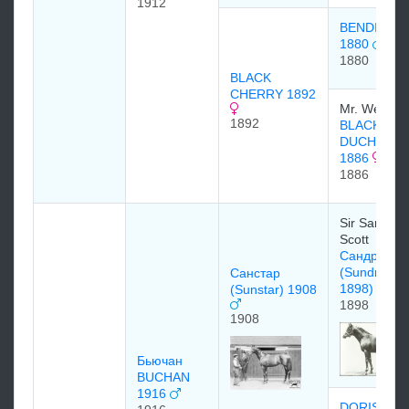
1912
BENDIGO
1880
1880
BLACK
CHERRY 1892
Mr. Weathe
1892
BLACK
DUCHESS
1886
1886
Sir Samuel
Scott
Сандридж
(Sundridge
Санстар
1898)
(Sunstar) 1908
1898
1908
Бьючан
BUCHAN
1916
DORIS 189