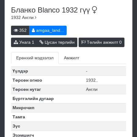
Бланко Blanco 1932
гүү
1932
Англи
352
amgaa_land...
Унага
1
Цусан төрлийн
Төлийн амжилт
0
Ерөнхий мэдээлэл
Амжилт
Үүлдэр
-
Төрсөн огноо
1932..
Төрсөн нутаг
Англи
Бүртгэлийн дугаар
Микрочип
Тамга
Зүс
Эзэмшигч