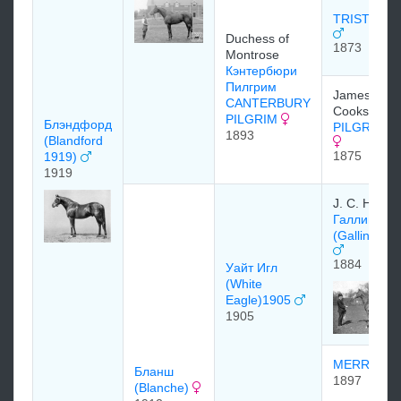
TRISTAN 1
Duchess of
1873
Montrose
Кэнтербюри
Пилгрим
James
CANTERBURY
Cookson
PILGRIM
Блэндфорд
PILGRIMA
1893
(Blandford
1875
1919)
1919
J. C. Hill
Галлиньюл
(Gallinule)
1884
Уайт Игл
(White
Eagle)1905
1905
MERRY GA
Бланш
1897
(Blanche)