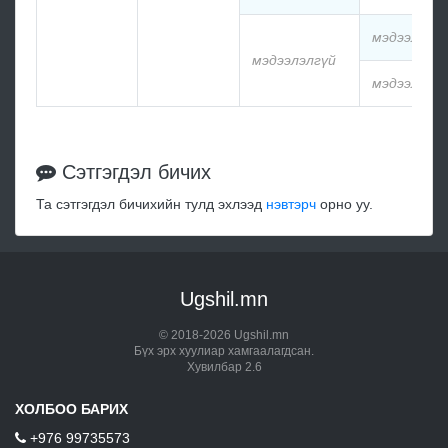
мэдээлэлг
мэдээлэлгүй
мэдээлэлг
Сэтгэгдэл бичих
Та сэтгэгдэл бичихийн тулд эхлээд
нэвтэрч
орно уу.
Ugshil.mn
© 2018-2026 Ugshil.mn
Бүх эрх хуулиар хамгаалагдсан.
Хувилбар 2.6
ХОЛБОО БАРИХ
+976 99735573