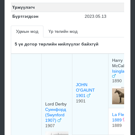
Үржүүлэгч
Бүртгэгдсэн
2023.05.13
Удмын мод
Үр төлийн мод
5 үе дотор төрлийн нийлүүлэг байхгүй
Harry
McCalmont
Isinglass 1
1890
JOHN
O'GAUNT
1901
1901
Lord Derby
Суинфорд
La Fleche
(Swynford
1889
1907)
1889
1907