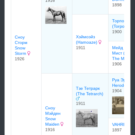
1916
1898
Торпойнт
(Torpoint)
1900
Хэймоэйз
Сноу
(Hamoaze)
Сторм
1911
Мейд Оф Т
Snow
Мист (Maid
Storm
The Mist)
1926
1906
Руа Эрод (
Herode)
Тзе Тетрарк
1904
(The Tetrarch)
1911
Сноу
Мэйден
Snow
Maiden
VAHREN
1916
1897