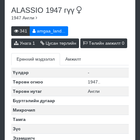
ALASSIO 1947
гүү
1947
Англи
341
amgaa_land...
Унага
1
Цусан төрлийн
Төлийн амжилт
0
Ерөнхий мэдээлэл
Амжилт
Үүлдэр
-
Төрсөн огноо
1947..
Төрсөн нутаг
Англи
Бүртгэлийн дугаар
Микрочип
Тамга
Зүс
Эзэмшигч