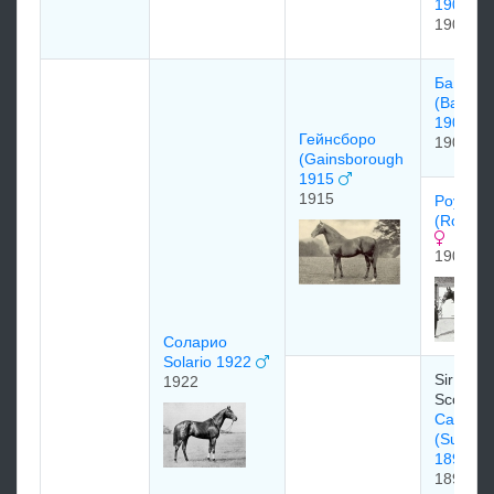
1903
1903
Бaйaрд
(Bayard
1906
Гейнсборо
1906
(Gainsborough
1915
1915
Рoуздр
(Rosedr
1907
Соларио
Solario 1922
Sir Sam
1922
Scott
Сандри
(Sundri
1898)
1898