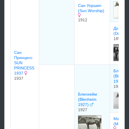
Сан Уоршип
(Sun Worship)
1912
Доктрин
(Doctrin
1899
Сан
Принцесс
SUN
PRINCESS
Блэндф
1937
(Blandfo
1937
1919)
1919
Бленхейм
(Blenheim
1927)
1927
Малва
(Malva)