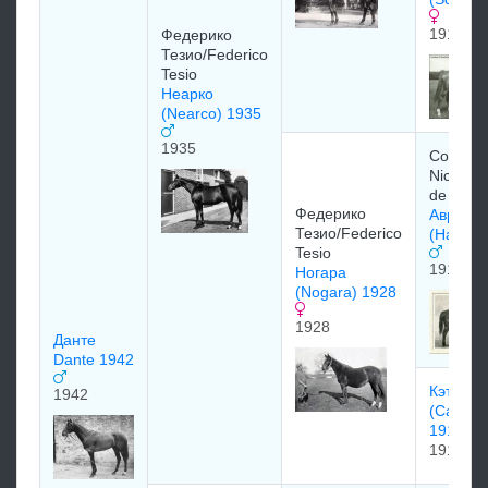
1914
Федерико
Тезио/Federico
Tesio
Неарко
(Nearco) 1935
1935
Comte 
Nicolay 
de Ghee
Федерико
Авресак
Тезио/Federico
(Havres
Tesio
1915
Ногара
(Nogara) 1928
1928
Данте
Dante 1942
Кэтнип
1942
(Catnip
1910)
1910