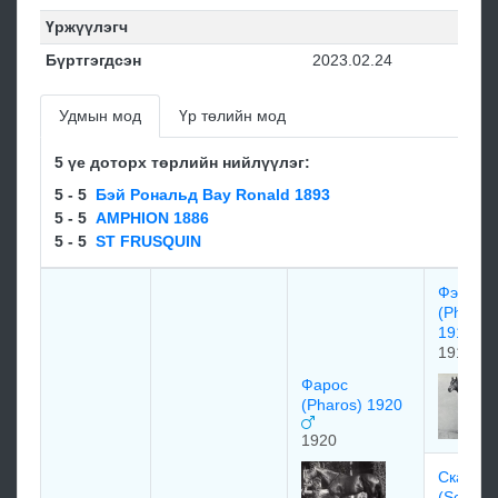
Үржүүлэгч
Бүртгэгдсэн
2023.02.24
Удмын мод
Үр төлийн мод
5 үе доторх төрлийн нийлүүлэг:
5 - 5
Бэй Рональд Bay Ronald 1893
5 - 5
AMPHION 1886
5 - 5
ST FRUSQUIN
Фэлари
(Phalari
1913)
1913
Фарос
(Pharos) 1920
1920
Cкaпa 
(Scapa 