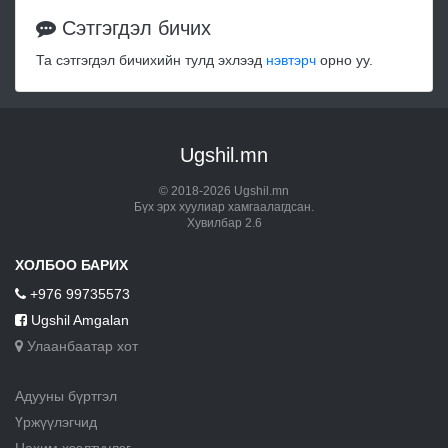
Сэтгэгдэл бичих
Та сэтгэгдэл бичихийн тулд эхлээд
нэвтэрч
орно уу.
Ugshil.mn
© 2018-2026 Ugshil.mn
Бүх эрх хуулиар хамгаалагдсан.
Хувилбар 2.6
ХОЛБОО БАРИХ
+976 99735573
Ugshil Amgalan
Улаанбаатар хот
Адууны бүртгэл
Үржүүлэгчид