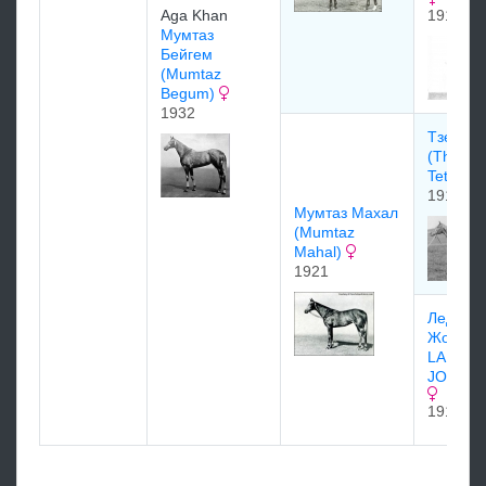
Aga Khan
1919
Mумтаз
Бeйгeм
(Mumtaz
Begum)
1932
Тзе Тет
(The
Tetrarc
1911
Мумтаз Махал
(Mumtaz
Mahal)
1921
Леди
Жозефи
LADY
JOSEPH
1912