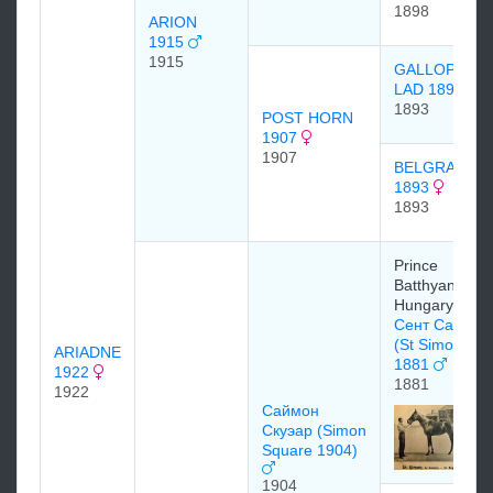
1898
ARION
1915
1915
GALLOPING
LAD 1893
1893
POST HORN
1907
1907
BELGRAVIA
1893
1893
Prince
Batthyany of
Hungary
Сент Саймон
(St Simon)
ARIADNE
1881
1922
1881
1922
Саймон
Скуэар (Simon
Square 1904)
1904