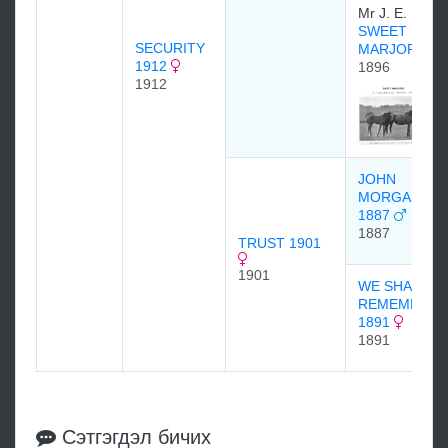
Mr J. E. Platt
SWEET
SECURITY
MARJORIE
1912
1896
1912
JOHN
MORGAN
1887
1887
TRUST 1901
1901
WE SHALL
REMEMBER
1891
1891
Сэтгэгдэл бичих