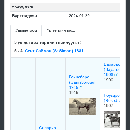
Үржүүлэгч
Бүртгэгдсэн
2024.01.29
Удмын мод
Үр төлийн мод
5 үе доторх төрлийн нийлүүлэг:
5 - 4
Сент Саймон (St Simon) 1881
Бaйaрдо
(Bayardo)
1906
Гейнсборо
1906
(Gainsborough
1915
1915
Рoуздрoп
(Rosedrop)
1907
Соларио