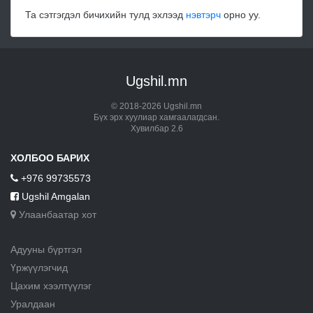
Та сэтгэгдэл бичихийн тулд эхлээд
нэвтэрч
орно уу.
Ugshil.mn
© 2018-2026 Ugshil.mn
Бүх эрх хуулиар хамгаалагдсан.
Хувилбар 2.6
ХОЛБОО БАРИХ
+976 99735573
Ugshil Amgalan
Улаанбаатар хот
Адууны бүртгэл
Үржүүлэгчид
Цахим хээлтүүлэг
Уралдаан