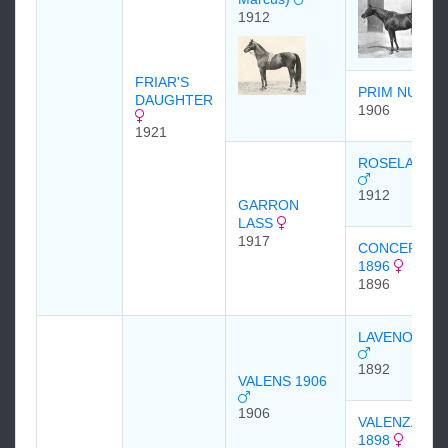
1912
FRIAR'S
PRIM NUN
DAUGHTER
1906
1921
ROSELAND
1912
GARRON
LASS
1917
CONCERTIN
1896
1896
LAVENO 189
1892
VALENS 1906
1906
VALENZA
1898