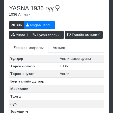
YASNA 1936
гүү
1936
Англи
306
amgaa_land...
Унага
1
Цусан төрлийн
Төлийн амжилт
0
Ерөнхий мэдээлэл
Амжилт
Үүлдэр
Англи цэвэр цусны
Төрсөн огноо
1936..
Төрсөн нутаг
Англи
Бүртгэлийн дугаар
Микрочип
Тамга
Зүс
Эзэмшигч