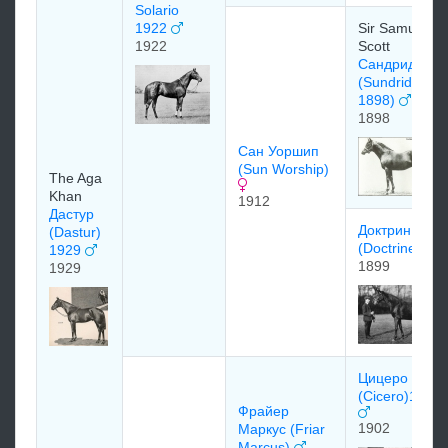
Solario
1922
Sir Samuel
1922
Scott
Сандридж
(Sundridge
1898)
1898
Сан Уоршип
(Sun Worship)
The Aga
Khan
1912
Дастур
Доктрин
(Dastur)
(Doctrine)
1929
1899
1929
Цицеро
(Cicero)1902
Фрайер
1902
Маркус (Friar
Marcus)