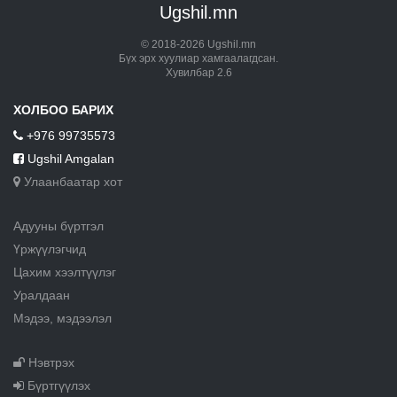
Ugshil.mn
© 2018-2026 Ugshil.mn
Бүх эрх хуулиар хамгаалагдсан.
Хувилбар 2.6
ХОЛБОО БАРИХ
+976 99735573
Ugshil Amgalan
Улаанбаатар хот
Адууны бүртгэл
Үржүүлэгчид
Цахим хээлтүүлэг
Уралдаан
Мэдээ, мэдээлэл
Нэвтрэх
Бүртгүүлэх