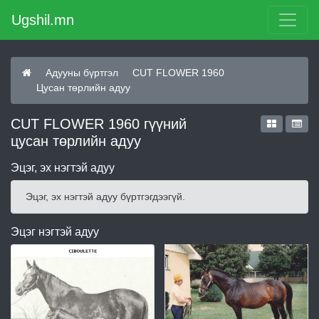
Ugshil.mn
Адууны бүртгэл
CUT FLOWER 1960
Цусан төрлийн адуу
CUT FLOWER 1960 гүүний
цусан төрлийн адуу
Эцэг, эх нэгтэй адуу
Эцэг, эх нэгтэй адуу бүртгэгдээгүй.
Эцэг нэгтэй адуу