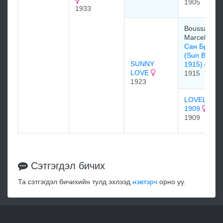
1905
1933
Boussac
Marcel
Сан Брайе
(Sun Briar
SUNNY
1915)
LOVE
1915
1923
LOVELIGH
1909
1909
Сэтгэгдэл бичих
Та сэтгэгдэл бичихийн тулд эхлээд
нэвтэрч
орно уу.