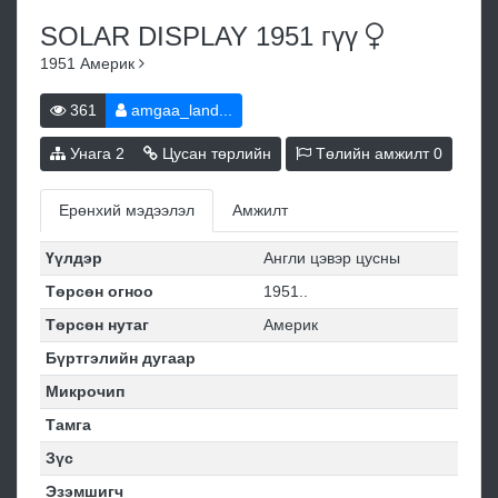
SOLAR DISPLAY 1951
гүү
1951
Америк
361
amgaa_land...
Унага
2
Цусан төрлийн
Төлийн амжилт
0
Ерөнхий мэдээлэл
Амжилт
Үүлдэр
Англи цэвэр цусны
Төрсөн огноо
1951..
Төрсөн нутаг
Америк
Бүртгэлийн дугаар
Микрочип
Тамга
Зүс
Эзэмшигч