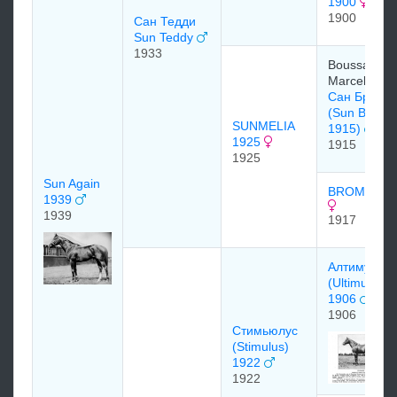
1900
1900
Сан Тедди
Sun Teddy
1933
Boussac
Marcel
Сан Брайе
(Sun Briar
SUNMELIA
1915)
1925
1915
1925
Sun Again
BROMELIA
1939
1939
1917
Алтимус
(Ultimus)
1906
1906
Стимьюлус
(Stimulus)
1922
1922