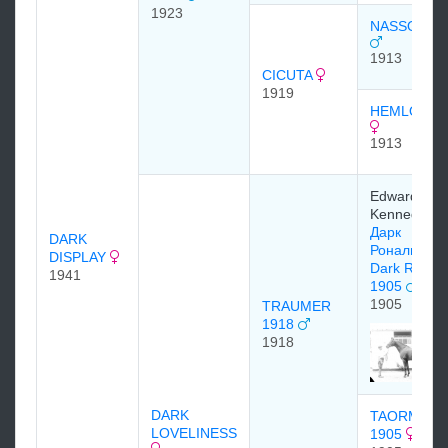
1923
NASSOVIA
1913
CICUTA
1919
HEMLOCK
1913
Edward
Kennedy
Дарк
DARK
Рональд
DISPLAY
Dark Ronal
1941
1905
1905
TRAUMER
1918
1918
DARK
TAORMINA
LOVELINESS
1905