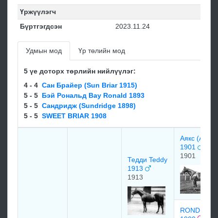
Үржүүлэгч
Бүртгэгдсэн
2023.11.24
Удмын мод
Үр төлийн мод
5 үе доторх төрлийн нийлүүлэг:
4 - 4
Сан Брайер (Sun Briar 1915)
5 - 5
Бэй Рональд Bay Ronald 1893
5 - 5
Сандридж (Sundridge 1898)
5 - 5
SWEET BRIAR 1908
Аякс (Ajax)
1901
1901
Тедди Teddy
1913
1913
RONDEAU