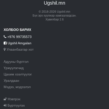
Ugshil.mn
© 2018-2026 Ugshil.mn
Бүх эрх хуулиар хамгаалагдсан.
Хувилбар 2.6
ХОЛБОО БАРИХ
+976 99735573
Ugshil Amgalan
Улаанбаатар хот
Адууны бүртгэл
Үржүүлэгчид
Цахим хээлтүүлэг
Уралдаан
Мэдээ, мэдээлэл
Нэвтрэх
Бүртгүүлэх