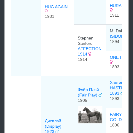
HURAKAN
HUG AGAIN
1911
1931
M. Daly
ISIDOR
Stephen
1894
Sanford
AFFECTION
1914
ONE I LOV
1914
1893
Хастингс
HASTINGS
Фэйр Плэй
1893
(Fair Play)
1893
1905
FAIRY
GOLD
Диcплэй
1896
(Display)
1923