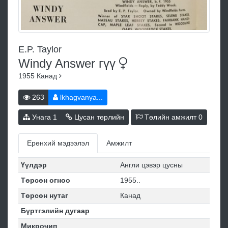
E.P. Taylor
Windy Answer
гүү
1955
Канад
263
lkhagvanya...
Унага
1
Цусан төрлийн
Төлийн амжилт
0
Ерөнхий мэдээлэл
Амжилт
Үүлдэр
Англи цэвэр цусны
Төрсөн огноо
1955..
Төрсөн нутаг
Канад
Бүртгэлийн дугаар
Микрочип