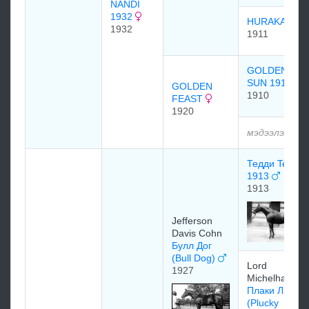
NANDI
1932
HURAKAN
1932
1911
GOLDEN
SUN 1910
GOLDEN
1910
FEAST
1920
мэдээлэлгүй
Тедди Teddy
1913
1913
Jefferson
Davis Cohn
Булл Дог
(Bull Dog)
Lord
1927
Michelham
Плаки Лидж
(Plucky