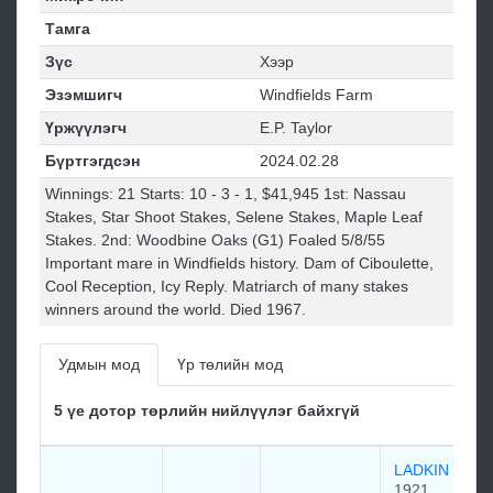
Тамга
Зүс
Хээр
Эзэмшигч
Windfields Farm
Үржүүлэгч
E.P. Taylor
Бүртгэгдсэн
2024.02.28
Winnings: 21 Starts: 10 - 3 - 1, $41,945 1st: Nassau
Stakes, Star Shoot Stakes, Selene Stakes, Maple Leaf
Stakes. 2nd: Woodbine Oaks (G1) Foaled 5/8/55
Important mare in Windfields history. Dam of Ciboulette,
Cool Reception, Icy Reply. Matriarch of many stakes
winners around the world. Died 1967.
Удмын мод
Үр төлийн мод
5 үе дотор төрлийн нийлүүлэг байхгүй
LADKIN
1921