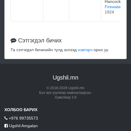
Hancock
Firewater
1924
Сэтгэгдэл бичих
Та сэтгэгдэл бичихийн тулд эхлээд
нэвтэрч
орно уу.
Ugshil.mn
© 2018-2026 Ugshil.mn
Бүх эрх хуулиар хамгаалагдсан.
Хувилбар 2.6
ХОЛБОО БАРИХ
+976 99735573
Ugshil Amgalan