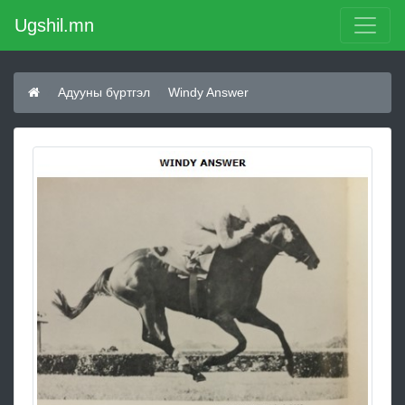
Ugshil.mn
Адууны бүртгэл
Windy Answer