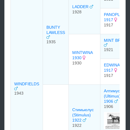
LADDER
1928
PANOPLY
1917
1917
BUNTY
LAWLESS
MINT BRIAR
1935
1921
MINTWINA
1930
1930
EDWINA
1917
1917
WINDFIELDS
Алтимус
1943
(Ultimus)
1906
1906
Стимьюлус
(Stimulus)
1922
1922