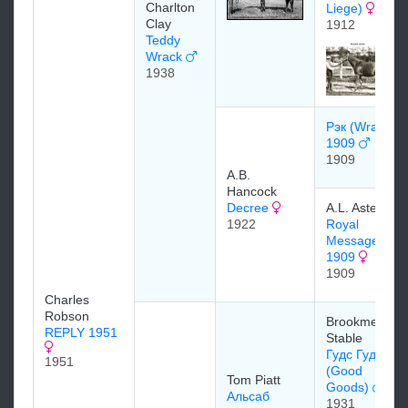
Charlton
Liege)
Clay
1912
Teddy
Wrack
1938
Рэк (Wrack)
1909
1909
A.B.
Hancock
Decree
A.L. Aste
1922
Royal
Message
1909
1909
Charles
Robson
Brookmeade
REPLY 1951
Stable
Гудс Гудс
1951
(Good
Tom Piatt
Goods)
Альсаб
1931