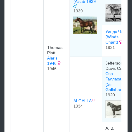
(Alsab 1939
1939
Уиндс Чант
(Winds
Chant)
Thomas
1931
Piatt
Alaris
Jefferson
1946
Davis Cohn
1946
Сэр
Галлахад
(Sir
Gallahad)
1920
ALGALLA
1934
A. B.