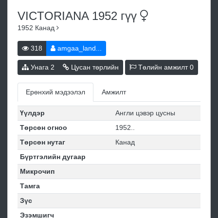
VICTORIANA 1952
гүү
1952
Канад
318
amgaa_land...
Унага
2
Цусан төрлийн
Төлийн амжилт
0
Ерөнхий мэдээлэл
Амжилт
Үүлдэр
Англи цэвэр цусны
Төрсөн огноо
1952..
Төрсөн нутаг
Канад
Бүртгэлийн дугаар
Микрочип
Тамга
Зүс
Эзэмшигч