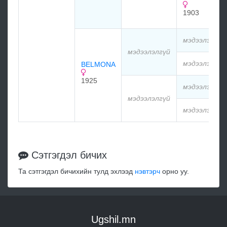
1903
мэдээлэлгүй
мэдээлэлгүй
мэдээлэлгүй
BELMONA
1925
мэдээлэлгүй
мэдээлэлгүй
мэдээлэлгүй
Сэтгэгдэл бичих
Та сэтгэгдэл бичихийн тулд эхлээд
нэвтэрч
орно уу.
Ugshil.mn