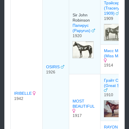
Трэйсери
(Tracery
1909)
Sir John
1909
Robinson
Папирус
(Papyrus)
1920
Мисс Мэтти
(Miss Matty)
1914
OSIRIS
1926
Грэйт Спорт
(Great Sport)
IRIBELLE
1910
1942
MOST
BEAUTIFUL
1917
RAYON 1903