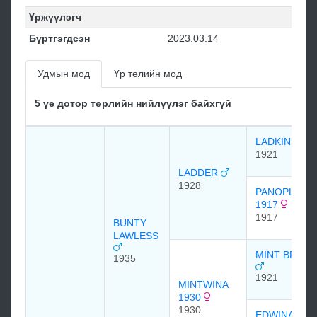
Үржүүлэгч
Бүртгэгдсэн
2023.03.14
Удмын мод
Үр төлийн мод
5 үе дотор төрлийн нийлүүлэг байхгүй
LADKIN
1921
LADDER
1928
PANOPLY
1917
1917
BUNTY
LAWLESS
MINT BRIAR
1935
1921
MINTWINA
1930
1930
EDWINA