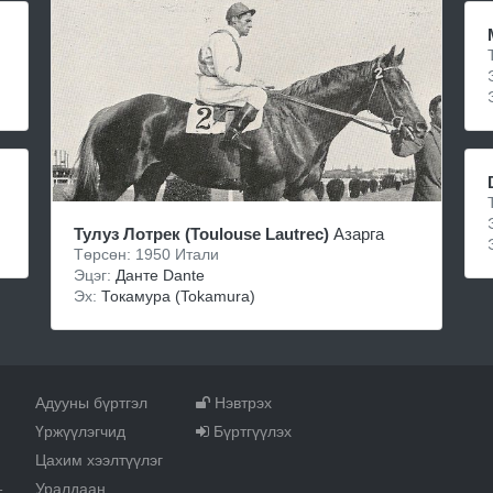
Тулуз Лотрек (Toulouse Lautrec)
Азарга
Төрсөн: 1950 Итали
Эцэг:
Данте Dante
Эх:
Токамура (Tokamura)
Адууны бүртгэл
Нэвтрэх
Үржүүлэгчид
Бүртгүүлэх
Цахим хээлтүүлэг
Уралдаан
т