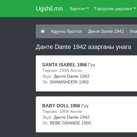
Ugshil.mn
Бүртгэл
Тэргүүлэх үзүүлэлт
Адууны бүртгэл
Данте Dante 1942
Уна
Данте Dante 1942 азарганы унага
SANTA ISABEL 1956
Гүү
Төрсөн: 1956 Англи
Эцэг:
Данте Dante 1942
Эх:
SHAMSHEERI 1950
BABY DOLL 1956
Гүү
Төрсөн: 1956 Англи
Эцэг:
Данте Dante 1942
Эх:
BEBE GRANDE 1950