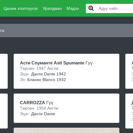
Цахим хээлтүүлэг
Уралдаан
Мэдээ
га
Асти Спуманте Asti Spumante
Гүү
Төрсөн: 1947 Англи
Эцэг:
Данте Dante 1942
Эх:
Бланко Blanco 1932
CARROZZA
Гүү
Төрсөн: 1954 Англи
Эцэг:
Данте Dante