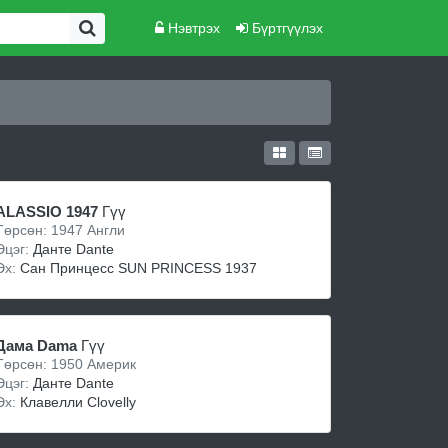
Нэвтрэх
Бүртгүүлэх
ALASSIO 1947
Гүү
Төрсөн: 1947 Англи
Эцэг:
Данте Dante
Эх:
Сан Принцесс SUN PRINCESS 1937
Дама Dama
Гүү
Төрсөн: 1950 Америк
Эцэг:
Данте Dante
Эх:
Клавелли Clovelly