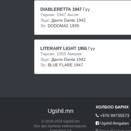
DIABLERETTA 1947
Гүү
Төрсөн: 1947 Англи
Эцэг:
Данте Dante 1942
Эх:
DODOMA2 1939
LITERARY LIGHT 1955
Гүү
Төрсөн: 1955 Америк
Эцэг:
Данте Dante 1942
Эх:
BLUE FLARE 1947
ХОЛБОО БАРИХ
Ugshil.mn
+976 99735573
© 2018-2026 Ugshil.mn
Ugshil Amgalan
Бүх эрх хуулиар хамгаалагдсан.
Улаанбаатар хо
Хувилбар 2.6