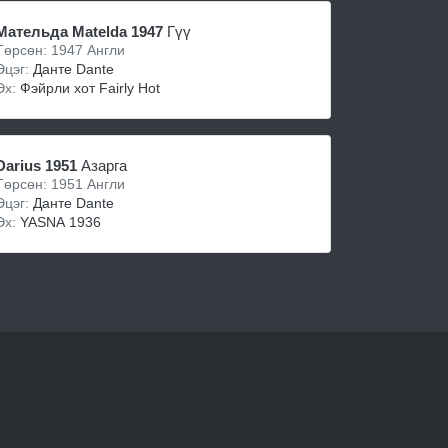
Мательда Matelda 1947
Гүү
Төрсөн: 1947 Англи
Эцэг:
Данте Dante
Эх:
Фэйрли хот Fairly Hot
Darius 1951
Азарга
Төрсөн: 1951 Англи
Эцэг:
Данте Dante
Эх:
YASNA 1936