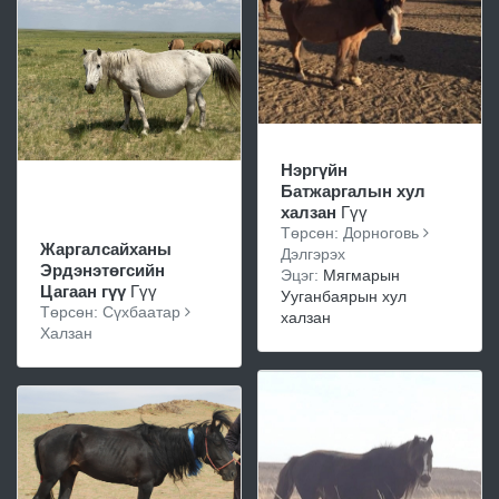
Нэргүйн
Батжаргалын хул
халзан
Гүү
Төрсөн: Дорноговь
Жаргалсайханы
Дэлгэрэх
Эрдэнэтөгсийн
Эцэг:
Мягмарын
Цагаан гүү
Гүү
Ууганбаярын хул
Төрсөн: Сүхбаатар
халзан
Халзан