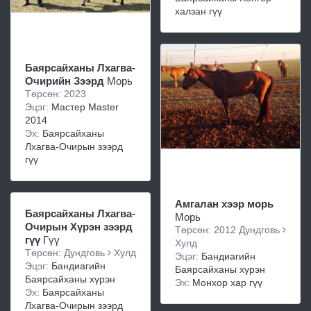
халзан гүү
Баярсайханы Лхагва-
Очирийн Зээрд
Морь
Төрсөн: 2023
Эцэг:
Мастер Master
2014
Эх:
Баярсайханы
Лхагва-Очирын зээрд
гүү
Амгалан хээр морь
Баярсайханы Лхагва-
Морь
Очирын Хүрэн зээрд
Төрсөн: 2012 Дундговь
гүү
Гүү
Хулд
Төрсөн: Дундговь
Хулд
Эцэг:
Бандиагийн
Эцэг:
Бандиагийн
Баярсайханы хүрэн
Баярсайханы хүрэн
Эх:
Монхор хар гүү
Эх:
Баярсайханы
Лхагва-Очирын зээрд