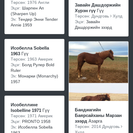
Төрсөн: 1976 Англи
Завайн Дашдоржийн
Эцэг:
Шарпен Aп
Хүрэн гүү
Гүү
(Sharpen Up)
Төрсөн: Дундговь
Хулд
Эх:
Тендер Энни Tender
Эцэг:
Завайн
Annie 1959
Дашдоржийн зээрд
Исобелла Sobella
1963
Гүү
Төрсөн: 1963 Америк
Эцэг:
Болд Рулер Bold
Ruler
Эх:
Монарки (Monarchy)
1957
Исобеллине
Бандиагийн
Isobelline 1971
Гүү
Баярсайханы Марзан
Төрсөн: 1971 Америк
зээрд
Азарга
Эцэг:
PRONTO 1958
Төрсөн: 2014 Дундговь
Эх:
Исобелла Sobella
Хулд
1963