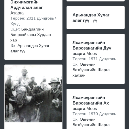
Энхчимэгийн
Ардчилал алаг
Азарга
Арьяандэв Хулаг
Төрсөн: 2011 Дундговь
алаг гүү
Гүү
Хулд
Эцэг:
Бандиагийн
Баярсайханы Хурдан
хар
Лхамсүрэнгийн
Эх:
Арьяандэв Хулаг
Бирозанагийн Дүү
алаг гүү
шарга
Морь
Төрсөн: 1971 Дундговь
Эх:
Өвгөний
Батбуянгийн Шарга
халзан
Лхамсүрэнгийн
Бирозанагийн Ах
шарга
Морь
Төрсөн: 1970 Дундговь
Эх:
Өвгөний
Батбуянгийн Шарга