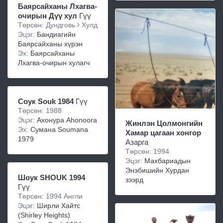
Баярсайханы Лхагва-
очирын Дүү хул
Гүү
Төрсөн: Дундговь
Хулд
Эцэг:
Бандиагийн
Баярсайханы хүрэн
Эх:
Баярсайханы
Лхагва-очирын хулагч
Cоук Souk 1984
Гүү
Төрсөн: 1988
Эцэг:
Ахонура Ahonoora
Жинлэн Цолмонгийн
Эх:
Сумана Soumana
Хамар цагаан хонгор
1979
Азарга
Төрсөн: 1994
Эцэг:
Махбариадын
Энэбишийн Хурдан
Шоук SHOUK 1994
зээрд
Гүү
Төрсөн: 1994 Англи
Эцэг:
Ширли Хайтc
(Shirley Heights)