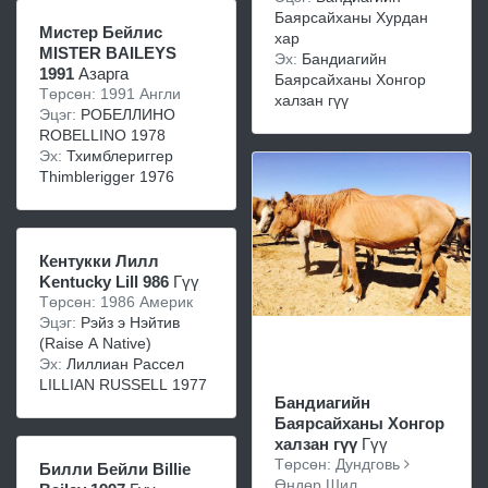
Баярсайханы Хурдан
Мистер Бейлис
хар
MISTER BAILEYS
Эх:
Бандиагийн
1991
Азарга
Баярсайханы Хонгор
Төрсөн: 1991 Англи
халзан гүү
Эцэг:
РОБЕЛЛИНО
ROBELLINO 1978
Эх:
Тхимблериггер
Thimblerigger 1976
Кентукки Лилл
Kentucky Lill 986
Гүү
Төрсөн: 1986 Америк
Эцэг:
Рэйз э Нэйтив
(Raise A Native)
Эх:
Лиллиан Рассел
LILLIAN RUSSELL 1977
Бандиагийн
Баярсайханы Хонгор
халзан гүү
Гүү
Төрсөн: Дундговь
Билли Бейли Billie
Өндөр Шил