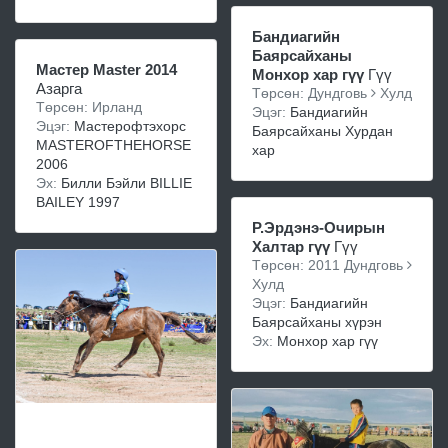
Бандиагийн
Баярсайханы
Мастер Master 2014
Монхор хар гүү
Гүү
Азарга
Төрсөн: Дундговь
Хулд
Төрсөн: Ирланд
Эцэг:
Бандиагийн
Эцэг:
Мастерофтэхорс
Баярсайханы Хурдан
MASTEROFTHEHORSE
хар
2006
Эх:
Билли Бэйли BILLIE
BAILEY 1997
Р.Эрдэнэ-Очирын
Халтар гүү
Гүү
Төрсөн: 2011 Дундговь
Хулд
Эцэг:
Бандиагийн
Баярсайханы хүрэн
Эх:
Монхор хар гүү