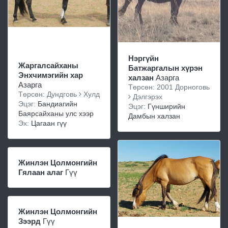
Нэргүйн
Жаргалсайханы
Батжаргалын хүрэн
Энхчимэгийн хар
халзан
Азарга
Азарга
Төрсөн: 2001 Дорноговь
Төрсөн: Дундговь
Хулд
Дэлгэрэх
Эцэг:
Бандиагийн
Эцэг:
Гүнширийн
Баярсайханы улс хээр
Дамбын халзан
Эх:
Цагаан гүү
Жинлэн Цолмонгийн
Гялаан алаг
Гүү
Жинлэн Цолмонгийн
Зээрд
Гүү