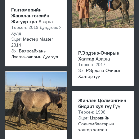
Гантөмөрийн
Жавхлантөгсийн
Жигүүр хул
Азарга
Төрсөн: 2019 Дундговь
Хулд
Эцэг:
Мастер Master
2014
Эх:
Баярсайханы
Р.Эрдэнэ-Очирын
Лхагва-очирын Дүү хул
Халтар
Азарга
Төрсөн: 2017
Эх:
Р.Эрдэнэ-Очирын
Халтар гүү
Жинлэн Цолмонгийн
бидэрт хул гүү
Гүү
Төрсөн: 1998
Эцэг:
Цэрэвийн
Содномбаатарын
хонгор халзан