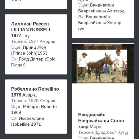
Эцэг:
Бандиагийн
Баярсайханы Ах зээрд
Эх:
Бандиагийн
Баярсайханы Хонгор
Лиллиан Рассел
гүү
LILLIAN RUSSELL
1977
Гүү
Төрсөн: 1977 Америк
Эцэг:
Принц Жон
(Prince John)1953
Эх:
Гoлд Диггeр (Gold
Digger)
Робеллино Robellino
1978
Азарга
Төрсөн: 1978 Америк
Эцэг:
Роберто Roberto
1969
Бандиагийн
Эх:
Исобеллине
Баярсайханы Согоо
Isobelline 1971
хээр
Морь
Төрсөн: Дундговь
Хулд
Эцэг:
Бандиагийн