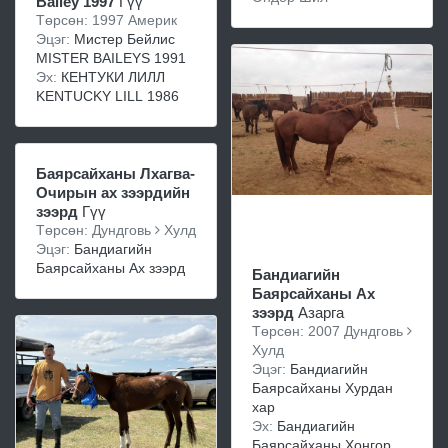
Bailey 1997
Гүү
Төрсөн: 1997 Америк
Эцэг:
Мистер Бейлис
MISTER BAILEYS 1991
Эх:
КЕНТУКИ ЛИЛЛ
KENTUCKY LILL 1986
Баярсайханы Лхагва-
Очирын ах зээрдийн
зээрд
Гүү
Төрсөн: Дундговь
Хулд
Эцэг:
Бандиагийн
Баярсайханы Ах зээрд
Бандиагийн
Баярсайханы Ах
зээрд
Азарга
Төрсөн: 2007 Дундговь
Хулд
Эцэг:
Бандиагийн
Баярсайханы Хурдан
хар
Эх:
Бандиагийн
Баярсайханы Хонгор