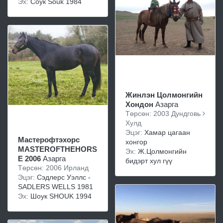
Эх:
Cоук Souk 1984
Жинлэн Цолмонгийн
Хондон
Азарга
Төрсөн: 2003 Дундговь
Хулд
Эцэг:
Хамар цагаан
Мастерофтэхорс
хонгор
MASTEROFTHEHORS
Эх:
Ж.Цолмонгийн
E 2006
Азарга
бидэрт хул гүү
Төрсөн: 2006 Ирланд
Эцэг:
Сэдлерс Уэллс -
SADLERS WELLS 1981
Эх:
Шоук SHOUK 1994