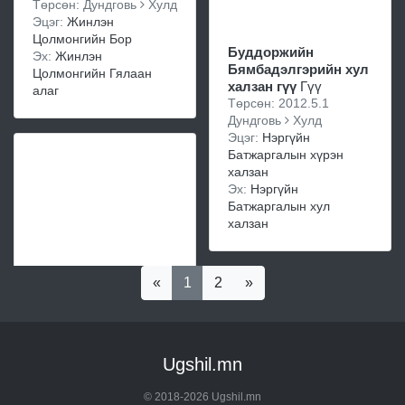
Төрсөн: Дундговь
Хулд
Эцэг:
Жинлэн
Цолмонгийн Бор
Буддоржийн
Эх:
Жинлэн
Бямбадэлгэрийн хул
Цолмонгийн Гялаан
халзан гүү
Гүү
алаг
Төрсөн: 2012.5.1
Дундговь
Хулд
Эцэг:
Нэргүйн
Батжаргалын хүрэн
халзан
Эх:
Нэргүйн
Батжаргалын хул
халзан
«
1
2
»
Ugshil.mn
© 2018-2026 Ugshil.mn