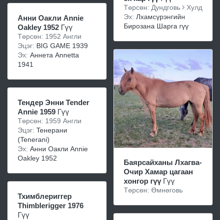
Төрсөн: Дундговь
Хулд
Эх:
Лхамсүрэнгийн
Анни Оакли Annie
Бирозана Шарга гүү
Oakley 1952
Гүү
Төрсөн: 1952 Англи
Эцэг:
BIG GAME 1939
Эх:
Аннета Annetta
1941
Тендер Энни Tender
Annie 1959
Гүү
Төрсөн: 1959 Англи
Эцэг:
Teнepани
(Tenerani)
Эх:
Анни Оакли Annie
Oakley 1952
Баярсайханы Лхагва-
Очир Хамар цагаан
хонгор гүү
Гүү
Төрсөн: Өмнөговь
Тхимблериггер
Thimblerigger 1976
Гүү