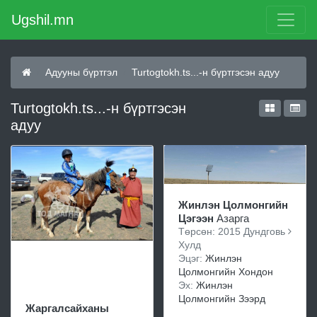
Ugshil.mn
Адууны бүртгэл
Turtogtokh.ts...-н бүртгэсэн адуу
Turtogtokh.ts...-н бүртгэсэн
адуу
Жинлэн Цолмонгийн
Цэгээн
Азарга
Төрсөн: 2015 Дундговь
Хулд
Эцэг:
Жинлэн
Цолмонгийн Хондон
Эх:
Жинлэн
Цолмонгийн Зээрд
Жаргалсайханы