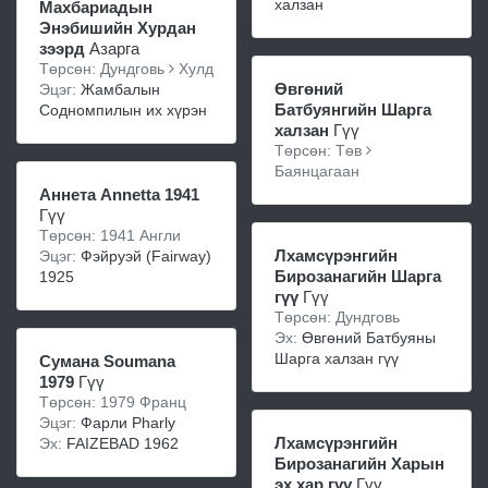
халзан
Махбариадын
Энэбишийн Хурдан
зээрд
Азарга
Төрсөн: Дундговь
Хулд
Өвгөний
Эцэг:
Жамбалын
Батбуянгийн Шарга
Содномпилын их хүрэн
халзан
Гүү
Төрсөн: Төв
Баянцагаан
Аннета Annetta 1941
Гүү
Төрсөн: 1941 Англи
Лхамсүрэнгийн
Эцэг:
Фэйруэй (Fairway)
Бирозанагийн Шарга
1925
гүү
Гүү
Төрсөн: Дундговь
Эх:
Өвгөний Батбуяны
Шарга халзан гүү
Сумана Soumana
1979
Гүү
Төрсөн: 1979 Франц
Эцэг:
Фарли Pharly
Лхамсүрэнгийн
Эх:
FAIZEBAD 1962
Бирозанагийн Харын
эх хар гүү
Гүү