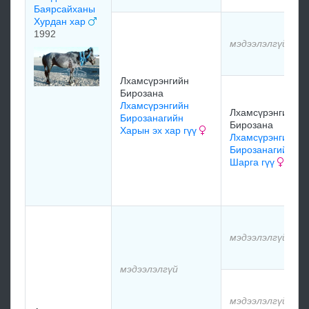
Баярсайханы
Хурдан хар
1992
мэдээлэлгүй
Лхамсүрэнгийн
Бирозана
Лхамсүрэнгийн
Лхамсүрэнгийн
Бирозанагийн
Бирозана
Харын эх хар гүү
Лхамсүрэнгийн
Бирозанагийн
Шарга гүү
мэдээлэлгүй
мэдээлэлгүй
мэдээлэлгүй