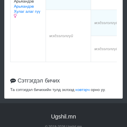
Арьяандэв
Арьяандэв
Хулаг алаг гүү
мэдээлэлгүй
мэдээлэлгүй
мэдээлэлгүй
Сэтгэгдэл бичих
Та сэтгэгдэл бичихийн тулд эхлээд
нэвтэрч
орно уу.
Ugshil.mn
© 2018-2026 Ugshil.mn