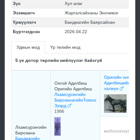
Зүс
Хул алаг
Эзэмшигч
Жаргалсайханы Энхчимэг
Үржүүлэгч
Бандиагийн Баярсайхан
Бүртгэгдсэн
2026.04.22
Удмын мод
Үр төлийн мод
5 үе дотор төрлийн нийлүүлэг байхгүй
Оригийн онгой
Адилбишийн
Онгой Адилбиш
халиун
Оригийн Адилбиш
Лхамсүрэнгийн
БирозанагийнТомоо
Зээрд
1986
Лхамсүрэнгийн
мэдээлэлгүй
Бирозана
Бандиагийн