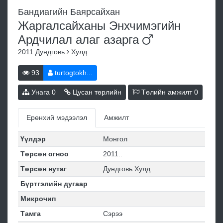
Бандиагийн Баярсайхан
Жаргалсайханы Энхчимэгийн
Ардчилал алаг
азарга
2011
Дундговь
Хулд
93
turtogtokh...
Унага
0
Цусан төрлийн
Төлийн амжилт
0
Ерөнхий мэдээлэл
Амжилт
Үүлдэр
Монгол
Төрсөн огноо
2011..
Төрсөн нутаг
Дундговь Хулд
Бүртгэлийн дугаар
Микрочип
Тамга
Сэрээ