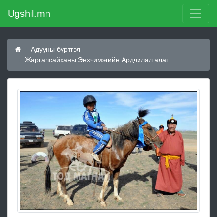
Ugshil.mn
Адууны бүртгэл
Жаргалсайханы Энхчимэгийн Ардчилал алаг