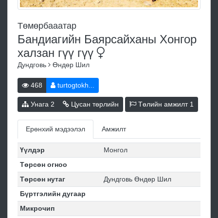
Төмөрбааатар
Бандиагийн Баярсайханы Хонгор
халзан гүү
гүү
Дундговь
Өндөр Шил
468
turtogtokh...
Унага
2
Цусан төрлийн
Төлийн амжилт
1
Ерөнхий мэдээлэл
Амжилт
Үүлдэр
Монгол
Төрсөн огноо
Төрсөн нутаг
Дундговь Өндөр Шил
Бүртгэлийн дугаар
Микрочип