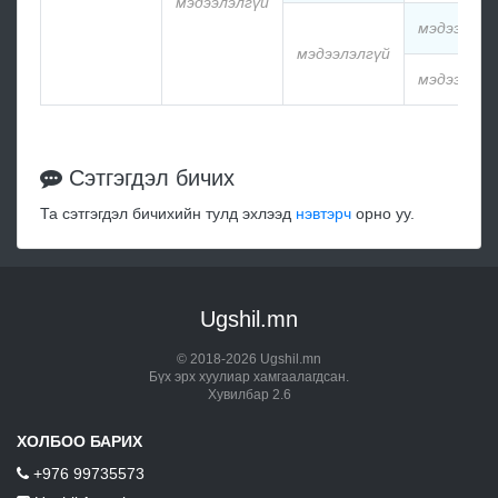
мэдээлэлгүй
мэдээлэлг
мэдээлэлгүй
мэдээлэлг
Сэтгэгдэл бичих
Та сэтгэгдэл бичихийн тулд эхлээд
нэвтэрч
орно уу.
Ugshil.mn
© 2018-2026 Ugshil.mn
Бүх эрх хуулиар хамгаалагдсан.
Хувилбар 2.6
ХОЛБОО БАРИХ
+976 99735573