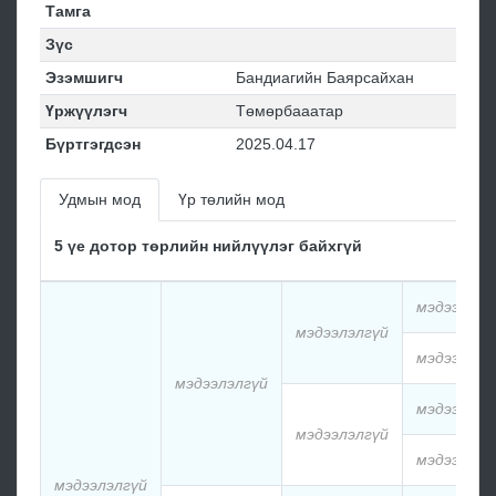
Тамга
Зүс
Эзэмшигч
Бандиагийн Баярсайхан
Үржүүлэгч
Төмөрбааатар
Бүртгэгдсэн
2025.04.17
Удмын мод
Үр төлийн мод
5 үе дотор төрлийн нийлүүлэг байхгүй
мэдээлэлг
мэдээлэлгүй
мэдээлэлг
мэдээлэлгүй
мэдээлэлг
мэдээлэлгүй
мэдээлэлг
мэдээлэлгүй