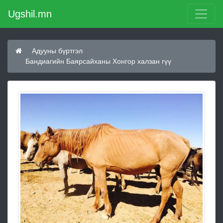
Ugshil.mn
Адууны бүртгэл
Бандиагийн Баярсайханы Хонгор халзан гүү