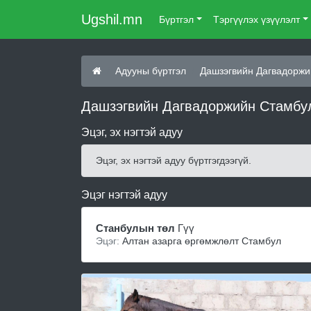
Ugshil.mn
Бүртгэл
Тэргүүлэх үзүүлэлт
Адууны бүртгэл
Дашзэгвийн Дагвадоржи
Дашзэгвийн Дагвадоржийн Стамбул
Эцэг, эх нэгтэй адуу
Эцэг, эх нэгтэй адуу бүртгэгдээгүй.
Эцэг нэгтэй адуу
Станбулын төл
Гүү
Эцэг:
Алтан азарга өргөмжлөлт Стамбул