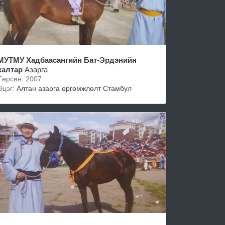
МУТМУ Хадбаасангийн Бат-Эрдэнийн
халтар
Азарга
Төрсөн: 2007
Эцэг:
Алтан азарга өргөмжлөлт Стамбул