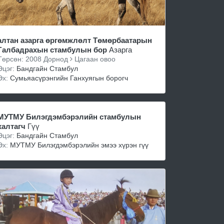
алтан азарга өргөмжлөлт Төмөрбаатарын
Галбадрахын стамбулын бор
Азарга
Төрсөн: 2008 Дорнод
Цагаан овоо
Эцэг:
Бандгайн Стамбул
Эх:
Сумьяасүрэнгийн Ганхуягын борогч
МУТМУ Билэгдэмбэрэлийн стамбулын
халтагч
Гүү
Эцэг:
Бандгайн Стамбул
Эх:
МУТМУ Билэгдэмбэрэлийн эмээ хүрэн гүү