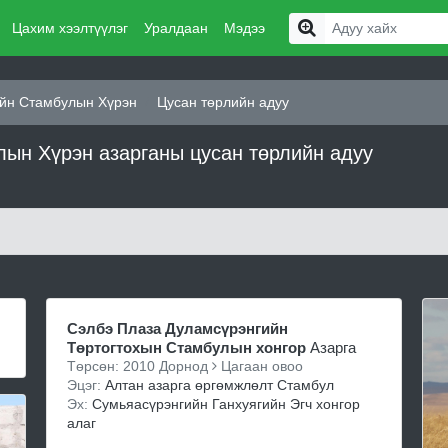
Цахим хээлтүүлэг
Уралдаан
Мэдээ
йн Стамбулын Хүрэн
Цусан төрлийн адуу
ын Хүрэн азарганы цусан төрлийн адуу
Сэлбэ Плаза Дуламсүрэнгийн
Төртогтохын Стамбулын хонгор
Азарга
Төрсөн: 2010 Дорнод
Цагаан овоо
Эцэг:
Алтан азарга өргөмжлөлт Стамбул
Эх:
Сумьяасүрэнгийн Ганхуягийн Эгч хонгор
алаг