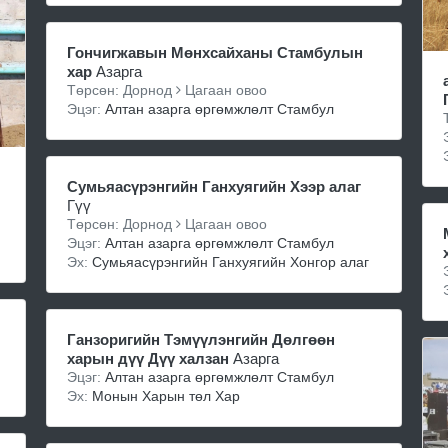
Гончигжавын Мөнхсайханы Стамбулын
хар
Азарга
Төрсөн: Дорнод
Цагаан овоо
Эцэг:
Алтан азарга өргөмжлөлт Стамбул
Сумьяасүрэнгийн Ганхуягийн Хээр алаг
Гүү
Төрсөн: Дорнод
Цагаан овоо
Эцэг:
Алтан азарга өргөмжлөлт Стамбул
Эх:
Сумьяасүрэнгийн Ганхуягийн Хонгор алаг
Ганзоригийн Тэмүүлэнгийн Дөлгөөн
харын дүү Дүү халзан
Азарга
Эцэг:
Алтан азарга өргөмжлөлт Стамбул
Эх:
Монын Харын төл Хар