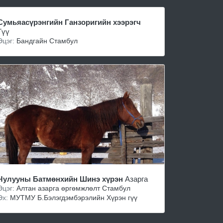
Сумьяасүрэнгийн Ганзоригийн хээрэгч
Гүү
Эцэг:
Бандгайн Стамбул
Чулууны Батмөнхийн Шинэ хүрэн
Азарга
Эцэг:
Алтан азарга өргөмжлөлт Стамбул
Эх:
МУТМУ Б.Бэлэгдэмбэрэлийн Хүрэн гүү