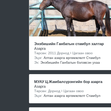
Энэбишийн Ганбатын стамбул халтар
Азарга
Төрсөн: 2011 Дорнод
Цагаан овоо
Эцэг:
Алтан азарга өргөмжлөлт Стамбул
Эх:
Энэбишийн Ганбатын бэлэвсэн ухаа
МУАУ Ц.Жамбалсүрэнгийн бор азарга
Азарга
Төрсөн: Дорнод
Цагаан овоо
Эцэг:
Алтан азарга өргөмжлөлт Стамбул