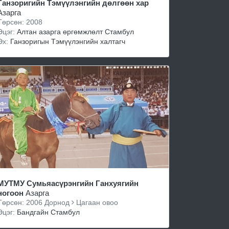
Ганзоригийн Тэмүүлэнгийн дөлгөөн хар
Азарга
Төрсөн: 2008
Эцэг:
Алтан азарга өргөмжлөлт Стамбул
Эх:
Ганзоригын Тэмүүлэнгийн халтагч
МУТМУ Сумьяасүрэнгийн Ганхуягийн
ногоон
Азарга
Төрсөн: 2006 Дорнод
Цагаан овоо
Эцэг:
Бандгайн Стамбул