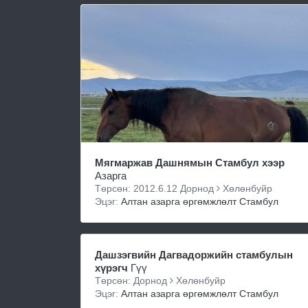
Мягмаржав Дашнямын Стамбул хээр
Азарга
Төрсөн: 2012.6.12 Дорнод
Хөлөнбуйр
Эцэг:
Алтан азарга өргөмжлөлт Стамбул
Дашзэгвийн Дагвадоржийн стамбулын
хүрэгч
Гүү
Төрсөн: Дорнод
Хөлөнбуйр
Эцэг:
Алтан азарга өргөмжлөлт Стамбул