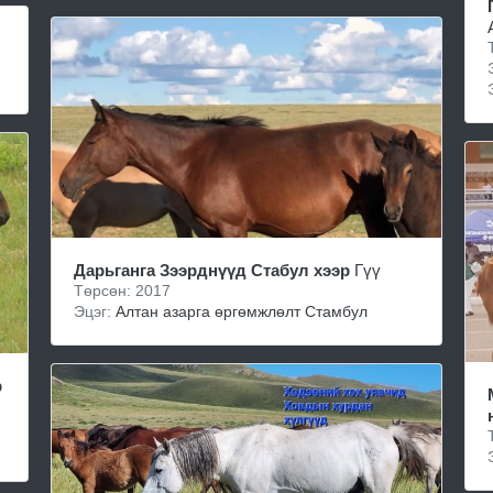
Дарьганга Зээрднүүд Стабул хээр
Гүү
Төрсөн: 2017
Эцэг:
Алтан азарга өргөмжлөлт Стамбул
р