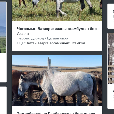
Чогсомын Батзориг зааны стамбулын бор
Азарга
Төрсөн: Дорнод
Цагаан овоо
Эцэг:
Алтан азарга өргөмжлөлт Стамбул
Төмөрбаатарын Галбадрахын борын дүү