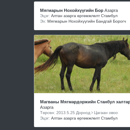
Мягмарын Нохойхүүгийн Бор
Азарга
Эцэг:
Алтан азарга өргөмжлөлт Стамбул
Эх:
Мягмарын Нохойхүүгийн Бандгай Борогч
Магваны Мягмардоржийн Станбул халта
Азарга
Төрсөн: 2013.5.25 Дорнод
Цагаан овоо
Эцэг:
Алтан азарга өргөмжлөлт Стамбул