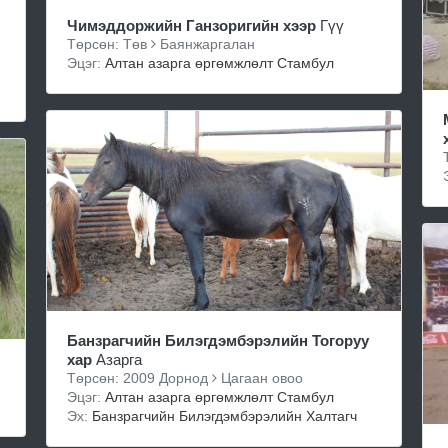
Чимэддоржийн Ганзоригийн хээр
Гүү
Төрсөн: Төв
Баянжаргалан
Эцэг:
Алтан азарга өргөмжлөлт Стамбул
Банзрагчийн Билэгдэмбэрэлийн Тогоруу
хар
Азарга
Төрсөн: 2009 Дорнод
Цагаан овоо
Эцэг:
Алтан азарга өргөмжлөлт Стамбул
Эх:
Банзрагчийн Билэгдэмбэрэлийн Халтагч