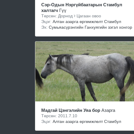
Сэр-Одын Нэргүйбаатарын Стамбул
халтагч
Гүү
Төрсөн: Дорнод
Цагаан овоо
Эцэг:
Алтан азарга өргөмжлөлт Стамбул
Эх:
Сумьяасүрэнгийн Ганхуягийн зэгэл хонгор
Мадгай Цэнгэлийн Уяа бор
Азарга
Төрсөн: 2011.7.10
Эцэг:
Алтан азарга өргөмжлөлт Стамбул