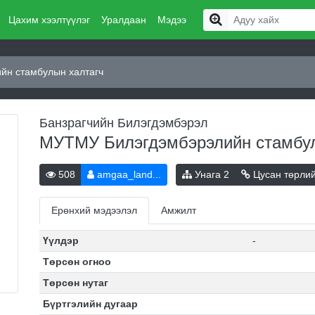
Цахим хээлтүүлэг
Уралдаан
Мэдээ
йн стамбулын халтагч
Банзрагчийн Билэгдэмбэрэл
МУТМУ Билэгдэмбэрэлийн стамбу
508
amgaa_land...
Унага
2
Цусан төрли
Ерөнхий мэдээлэл
Амжилт
Үүлдэр
-
Төрсөн огноо
Төрсөн нутаг
Бүртгэлийн дугаар