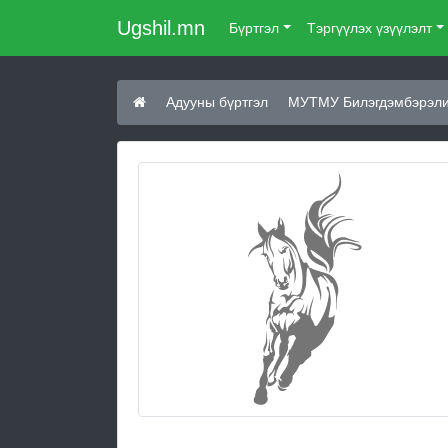
Ugshil.mn
Бүртгэл
Тэргүүлэх үзүүлэлт
Адууны бүртгэл
МУТМУ Билэгдэмбэрэли