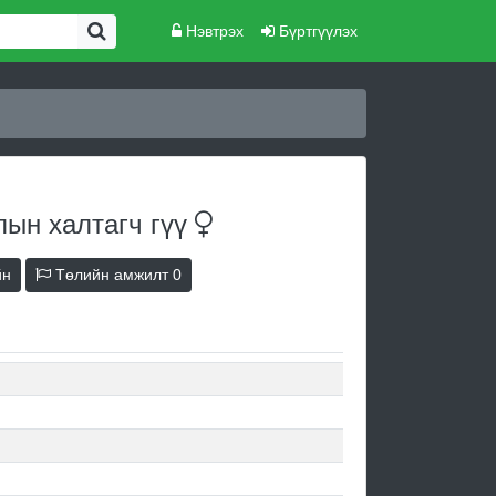
Нэвтрэх
Бүртгүүлэх
лын халтагч
гүү
йн
Төлийн амжилт
0