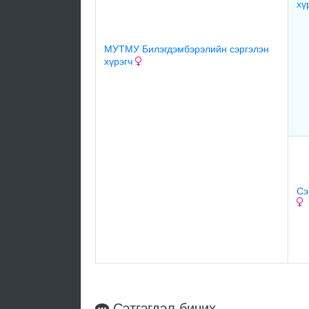
хү
МУТМУ Билэгдэмбэрэлийн сэргэлэн
хүрэгч
Сэ
Сэтгэгдэл бичих