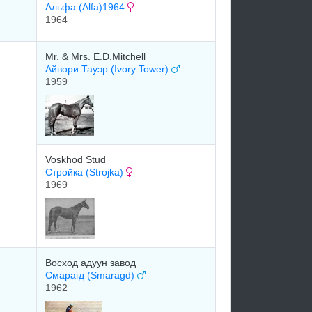
Альфа (Alfa)1964
1964
Mr. & Mrs. E.D.Mitchell
Айвори Тауэр (Ivory Tower)
1959
Voskhod Stud
Стройка (Strojka)
1969
Восход адуун завод
Смарагд (Smaragd)
1962