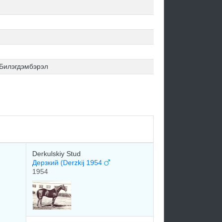
 Билэгдэмбэрэл
Derkulskiy Stud
Дерзкий (Derzkij 1954
1954