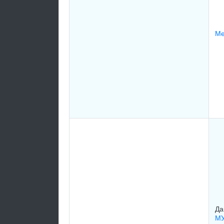
Ме
Да
МУ