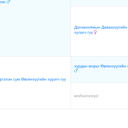
рэн
Данзаннямын Даваахүүгийн
хулагч гүү
хурдан морьт Өвгөнхүүгийн 
ргэлэн сум Өвгөнхүүгийн хүрэгч гүү
мэдээлэлгүй