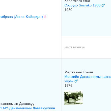
Kabardinsk Stud
Сосруко Sosruko 1980
1980
мбрана (Англи-Кабердин)
мэдээлэлгүй
Мөржавын Тожил
Мөнхийн Данзаннямын ажн
хүрэн
1976
нзаннямын Даваахүү
ТМУ Данзаннямын Даваахүүгийн