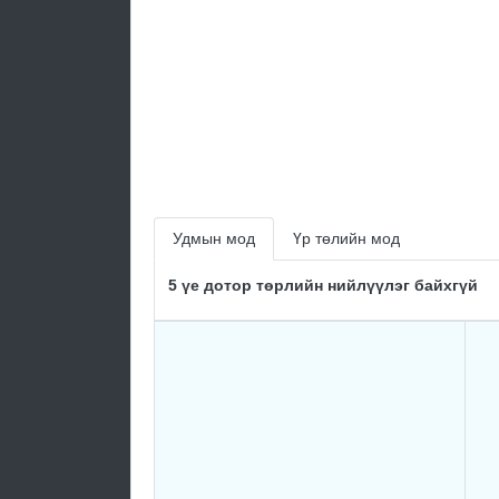
Удмын мод
Үр төлийн мод
5 үе дотор төрлийн нийлүүлэг байхгүй