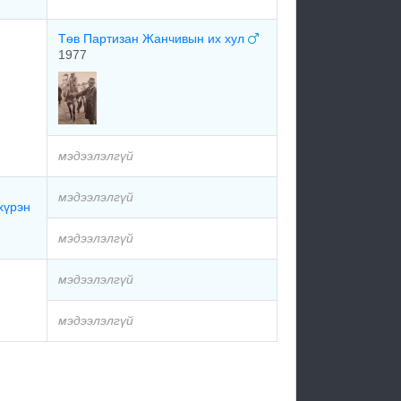
Төв Партизан Жанчивын их хул
1977
мэдээлэлгүй
мэдээлэлгүй
хүрэн
мэдээлэлгүй
мэдээлэлгүй
мэдээлэлгүй