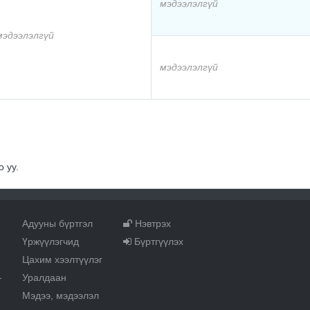
мэдээлэлгүй
мэдээлэлгүй
мэдээлэлгүй
 уу.
Адууны бүртгэл
Нэвтрэх
Үржүүлэгчид
Бүртгүүлэх
Цахим хээлтүүлэг
Уралдаан
т
Мэдээ, мэдээлэл