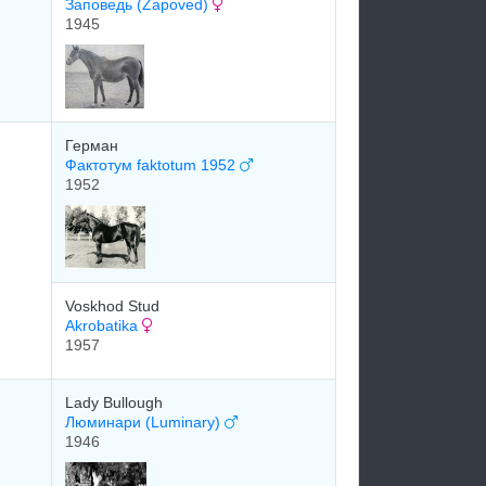
Заповедь (Zapoved)
1945
Герман
Фактотум faktotum 1952
1952
Voskhod Stud
Akrobatika
1957
Lady Bullough
Люминари (Luminary)
1946