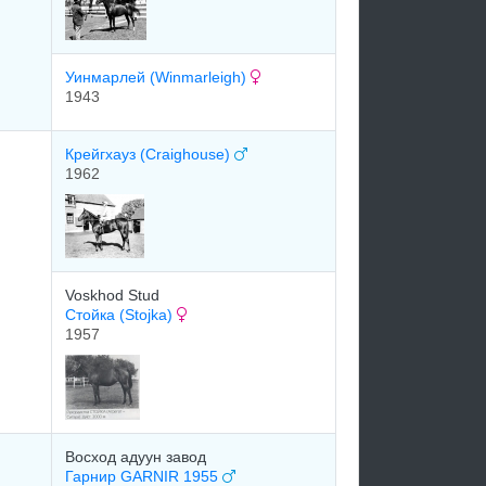
Уинмарлей (Winmarleigh)
1943
Крейгхауз (Craighouse)
1962
Voskhod Stud
Стойка (Stojka)
1957
Восход адуун завод
Гарнир GARNIR 1955