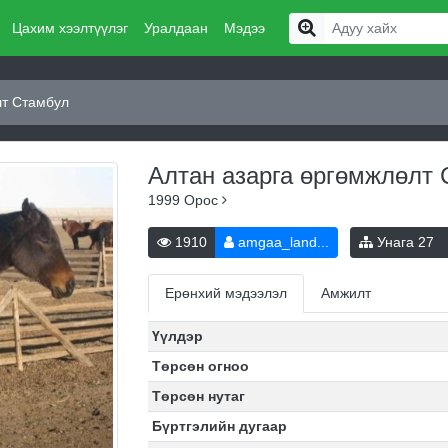
Цахим хээлтүүлэг
Уралдаан
Мэдээ
лт Стамбул
Алтан азарга өргөмжлөлт
1999
Орос
1910
amgaa_land...
Унага
27
Ерөнхий мэдээлэл
Амжилт
Үүлдэр
Төрсөн огноо
Төрсөн нутаг
Бүртгэлийн дугаар