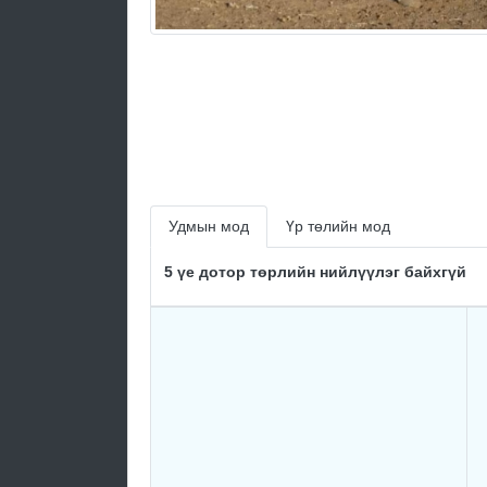
Удмын мод
Үр төлийн мод
5 үе дотор төрлийн нийлүүлэг байхгүй