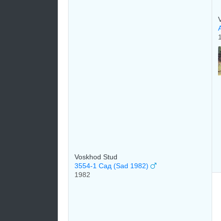
Voskhod Stud
3554-1 Сад (Sad 1982)
1982