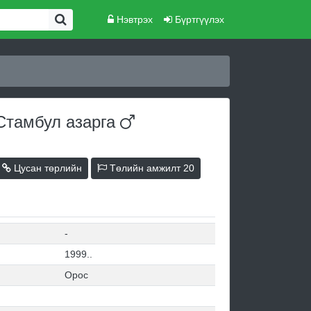
Нэвтрэх
Бүртгүүлэх
 Стамбул
азарга
Цусан төрлийн
Төлийн амжилт
20
-
1999..
Орос