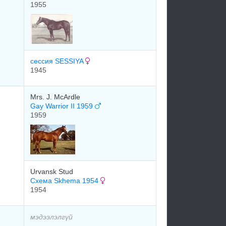
1955
сессия SESSIYA
1945
Mrs. J. McArdle
Gay Warrior II 1959
1959
Urvansk Stud
Схема Skhema 1954
1954
мэдээлэлгүй