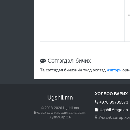
Сэтгэгдэл бичих
Та сэтгэгдэл бичихийн тулд эхлээд
нэвтэрч
орно
ХОЛБОО БАРИХ
Ugshil.mn
+976 99735573
© 2018-2026 Ugshil.mn
Ugshil Amgalan
Бүх эрх хуулиар хамгаалагдсан.
Улаанбаатар хо
Хувилбар 2.6