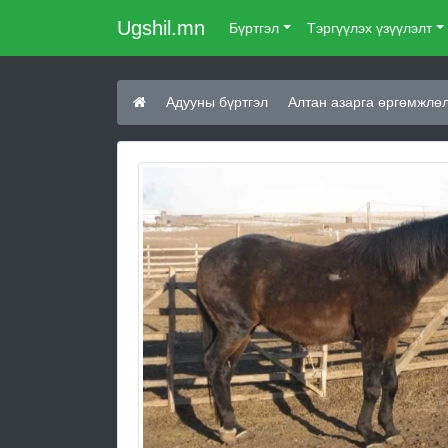
Ugshil.mn
Бүртгэл
Тэргүүлэх үзүүлэлт
Адууны бүртгэл
Алтан азарга өргөмжлө