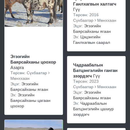
Ганлхагвын халтагч
Гүү
Төрсөн: 2016
Сүхбаатар
Мөнххаан
Эцэг:
Эгээгийн
Баярсайханы ягаан
Эх:
Цэцэнгийн
Ганлхагвын саарал
Эгээгийн
Баярсайханы цоохор
Чадраабалын
Азарга
Батцэнгэлийн ганган
Төрсөн: Сүхбаатар
зээрдэгч
Гүү
Мөнххаан
Төрсөн: 2023
Эцэг:
Эгээгийн
Сүхбаатар
Мөнххаан
Баярсайханы ягаан
Эцэг:
Эгээгийн
Эх:
Эгээгийн
Баярсайханы ягаан
Баярсайханы цагаан
Эх:
Чадраабалын
цоохор
Батцэнгэлийн цахиур
зээрдэгч