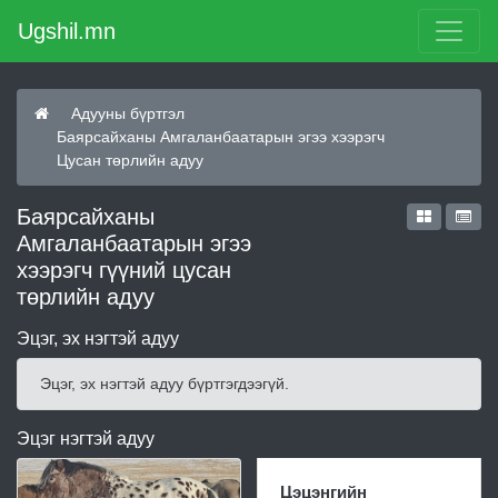
Ugshil.mn
Адууны бүртгэл
Баярсайханы Амгаланбаатарын эгээ хээрэгч
Цусан төрлийн адуу
Баярсайханы
Амгаланбаатарын эгээ
хээрэгч гүүний цусан
төрлийн адуу
Эцэг, эх нэгтэй адуу
Эцэг, эх нэгтэй адуу бүртгэгдээгүй.
Эцэг нэгтэй адуу
Цэцэнгийн