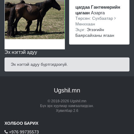
цагдаа Гантөмөрийн
цагаан
Азарга
Төрсөн: Сүхбаатар
Мөнххаан
Эцэг:
Эгээгийн
Баярсайханы ягаан
Эх нэгтэй адуу
Эх нэгтэй адуу бүртгэгдээгүй.
Ugshil.mn
© 2018-2026 Ugshil.mn
Бүх эрх хуулиар хамгаалагдсан.
Хувилбар 2.6
ХОЛБОО БАРИХ
+976 99735573