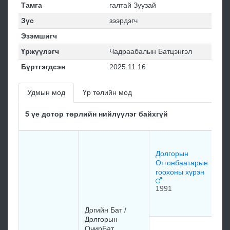
Тамга
галтай Зуузай
Зүс
зээрдэгч
Эзэмшигч
Үржүүлэгч
Чадраабалын Батцэнгэл
Бүртгэгдсэн
2025.11.16
Удмын мод
Үр төлийн мод
5 үе дотор төрлийн нийлүүлэг байхгүй
До
Оч
Долгорын
хө
Отгонбаатарын
гоохоны хүрэн
19
1991
мэ
Догийн Бат /
Долгорын
До
ОчирБат