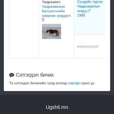
Сундуйн түргэн
Чадраавал
Чадраавалын
Чадраавалын
ем
зээрд
Батцэнгэлийн
тү
1985
хөөрхөн зээрдэгч
Ча
хо
19
мэ
мэдээлэлгүй
мэ
Сэтгэгдэл бичих
Та сэтгэгдэл бичихийн тулд эхлээд
нэвтэрч
орно уу.
Ugshil.mn