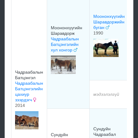
Цэ
Бу
19
Моононхүүгийн
Шаравдоржийн
буган
Моононхүүгийн
1990
Шаравдорж
Чадраабалын
Батцэнгэлийн
Ра
хул хонгор
Да
Пя
Бу
хү
Чадраабалын
Батцэнгэл
Чадраабалын
мэ
Батцэнгэлийн
цахиур
мэдээлэлгүй
зээрдэгч
мэ
2014
Су
Цэ
са
Сундуйн
19
Чадраабал
Сундуйн