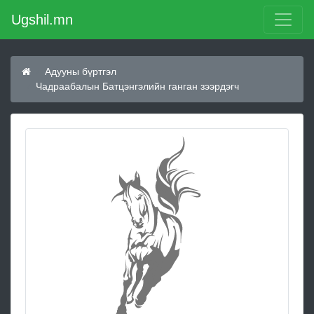
Ugshil.mn
Адууны бүртгэл
Чадраабалын Батцэнгэлийн ганган зээрдэгч