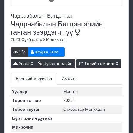
Чадраабалын Батцэнгэл
Чадраабалын Батцэнгэлийн
ганган зээрдэгч
гүү
2023
Сүхбаатар
Мөнххаан
134
amgaa_land...
Унага
0
Цусан төрлийн
Төлийн амжилт
0
Ерөнхий мэдээлэл
Амжилт
Үүлдэр
Монгол
Төрсөн огноо
2023..
Төрсөн нутаг
Сүхбаатар Мөнххаан
Бүртгэлийн дугаар
Микрочип