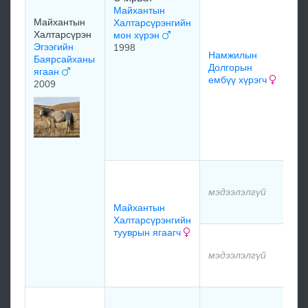
От
Майхантын
ху
Майхантын
Халтарсүрэнгийн
Халтарсүрэн
мон хүрэн
19
Эгээгийн
1998
Намжилын
Баярсайханы
Долгорын
ягаан
ембүү хүрэгч
ма
2009
өн
На
До
цэ
мэ
мэдээлэлгүй
Майхантын
мэ
Халтарсүрэнгийн
тууврын ягаагч
мэ
мэдээлэлгүй
мэ
Чи