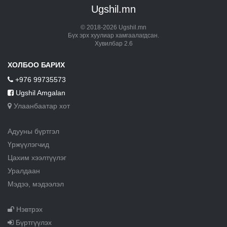
Ugshil.mn
© 2018-2026 Ugshil.mn
Бүх эрх хуулиар хамгаалагдсан.
Хувилбар 2.6
ХОЛБОО БАРИХ
+976 99735573
Ugshil Amgalan
Улаанбаатар хот
Адууны бүртгэл
Үржүүлэгчид
Цахим хээлтүүлэг
Уралдаан
Мэдээ, мэдээлэл
Нэвтрэх
Бүртгүүлэх