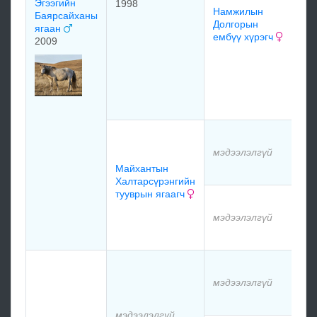
Эгээгийн
1998
Намжилын
Баярсайханы
Долгорын
ягаан
ембүү хүрэгч
ма
2009
өн
На
До
цэ
мэ
мэдээлэлгүй
Майхантын
мэ
Халтарсүрэнгийн
тууврын ягаагч
мэ
мэдээлэлгүй
мэ
мэ
мэдээлэлгүй
мэ
мэдээлэлгүй