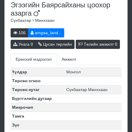
Эгээгийн Баярсайханы цоохор
азарга
Сүхбаатар
Мөнххаан
106
amgaa_land...
Унага
0
Цусан төрлийн
Төлийн амжилт
0
Ерөнхий мэдээлэл
Амжилт
Үүлдэр
Монгол
Төрсөн огноо
Төрсөн нутаг
Сүхбаатар Мөнххаан
Бүртгэлийн дугаар
Микрочип
Тамга
Зүс