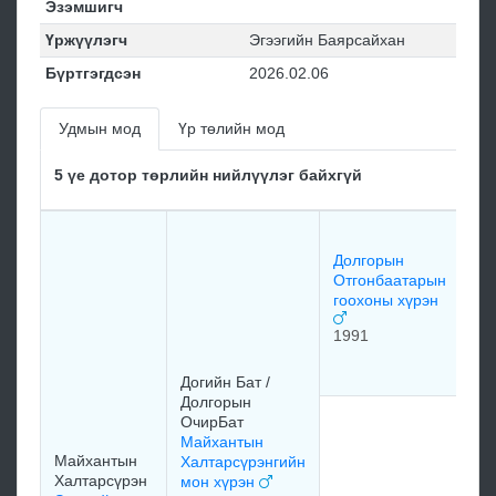
Эзэмшигч
Үржүүлэгч
Эгээгийн Баярсайхан
Бүртгэгдсэн
2026.02.06
Удмын мод
Үр төлийн мод
5 үе дотор төрлийн нийлүүлэг байхгүй
До
Оч
Долгорын
хө
Отгонбаатарын
гоохоны хүрэн
19
1991
мэ
Догийн Бат /
Долгорын
До
ОчирБат
От
Майхантын
ху
Майхантын
Халтарсүрэнгийн
Халтарсүрэн
мон хүрэн
19