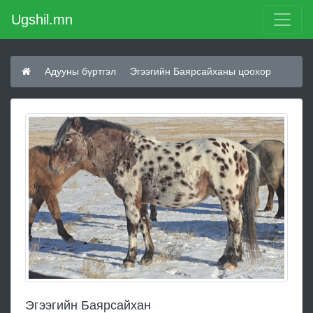
Ugshil.mn
Адууны бүртгэл
Эгээгийн Баярсайханы цоохор
Эгээгийн Баярсайхан