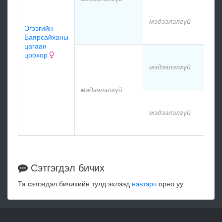
мэ
мэдээлэлгүй
Эгээгийн
мэ
Баярсайханы
цагаан
цоохор
мэ
мэдээлэлгүй
мэ
мэдээлэлгүй
мэ
мэдээлэлгүй
мэ
Сэтгэгдэл бичих
Та сэтгэгдэл бичихийн тулд эхлээд
нэвтэрч
орно уу.