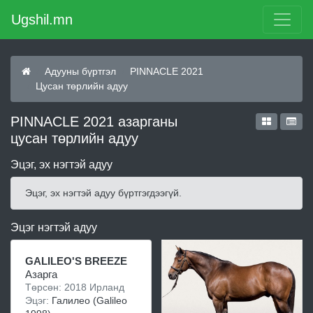
Ugshil.mn
Адууны бүртгэл
PINNACLE 2021
Цусан төрлийн адуу
PINNACLE 2021 азарганы
цусан төрлийн адуу
Эцэг, эх нэгтэй адуу
Эцэг, эх нэгтэй адуу бүртгэгдээгүй.
Эцэг нэгтэй адуу
GALILEO'S BREEZE
Азарга
Төрсөн: 2018 Ирланд
Эцэг:
Галилео (Galileo