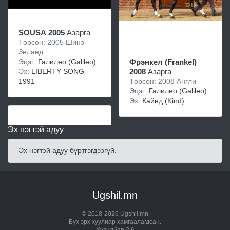
SOUSA 2005
Азарга
Төрсөн: 2005 Шинэ
Зеланд
Эцэг:
Галилео (Galileo)
Фрэнкел (Frankel)
Эх:
LIBERTY SONG
2008
Азарга
1991
Төрсөн: 2008 Англи
Эцэг:
Галилео (Galileo)
Эх:
Кайнд (Kind)
Эх нэгтэй адуу
Эх нэгтэй адуу бүртгэгдээгүй.
Ugshil.mn
© 2018-2026 Ugshil.mn
Бүх эрх хуулиар хамгаалагдсан.