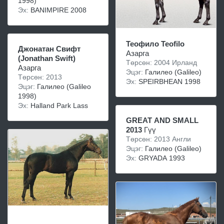
1998)
Эх:
BANIMPIRE 2008
Теофило Teofilo
Джонaтaн Cвифт
Азарга
(Jonathan Swift)
Төрсөн: 2004 Ирланд
Азарга
Эцэг:
Галилео (Galileo)
Төрсөн: 2013
Эх:
SPEIRBHEAN 1998
Эцэг:
Галилео (Galileo
1998)
Эх:
Halland Park Lass
GREAT AND SMALL
2013
Гүү
Төрсөн: 2013 Англи
Эцэг:
Галилео (Galileo)
Эх:
GRYADA 1993