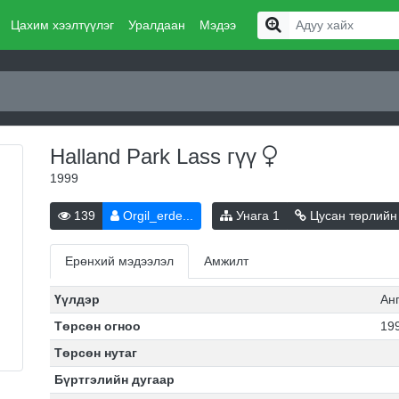
Цахим хээлтүүлэг
Уралдаан
Мэдээ
Halland Park Lass
гүү
1999
139
Orgil_erde...
Унага
1
Цусан төрлийн
Ерөнхий мэдээлэл
Амжилт
Үүлдэр
Ан
Төрсөн огноо
199
Төрсөн нутаг
Бүртгэлийн дугаар