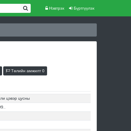
Нэвтрэх
Бүртгүүлэх
Төлийн амжилт
0
гли цэвэр цусны
9..