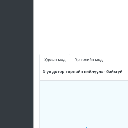
Удмын мод
Үр төлийн мод
5 үе дотор төрлийн нийлүүлэг байхгүй