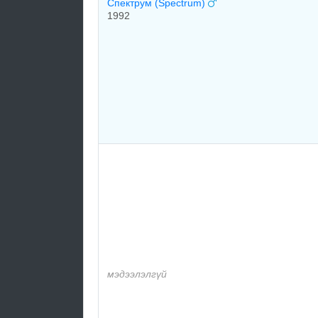
Спeктрум (Spectrum)
1992
мэдээлэлгүй