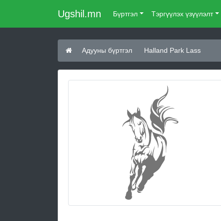
Ugshil.mn
Бүртгэл
Тэргүүлэх үзүүлэлт
Адууны бүртгэл
Halland Park Lass