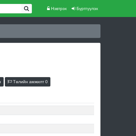
Нэвтрэх
Бүртгүүлэх
н
Төлийн амжилт
0