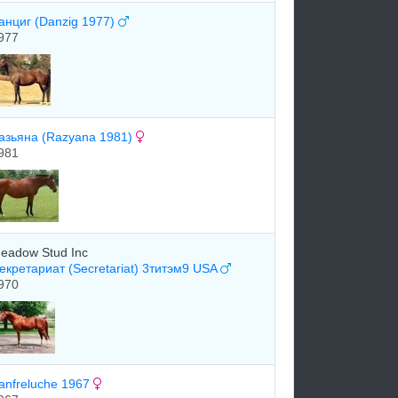
анциг (Danzig 1977)
977
aзьянa (Razyana 1981)
981
eadow Stud Inc
екретариат (Secretariat) 3титэм9 USA
970
anfreluche 1967