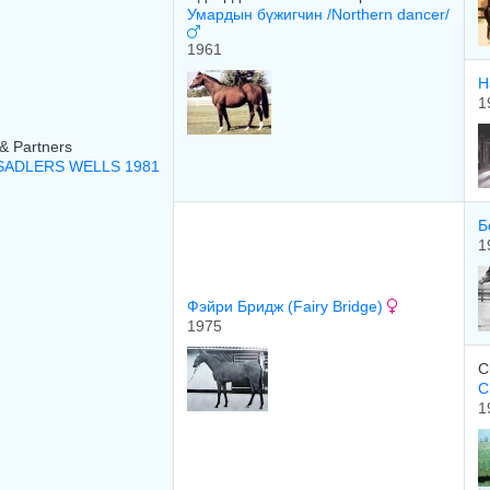
Умардын бүжигчин /Northern dancer/
1961
Н
1
& Partners
 SADLERS WELLS 1981
Б
1
Фэйри Бридж (Fairy Bridge)
1975
C
С
1