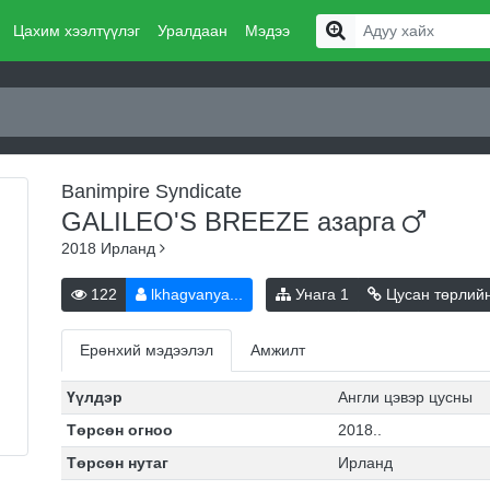
Цахим хээлтүүлэг
Уралдаан
Мэдээ
Banimpire Syndicate
GALILEO'S BREEZE
азарга
2018
Ирланд
122
lkhagvanya...
Унага
1
Цусан төрлий
Ерөнхий мэдээлэл
Амжилт
Үүлдэр
Англи цэвэр цусны
Төрсөн огноо
2018..
Төрсөн нутаг
Ирланд