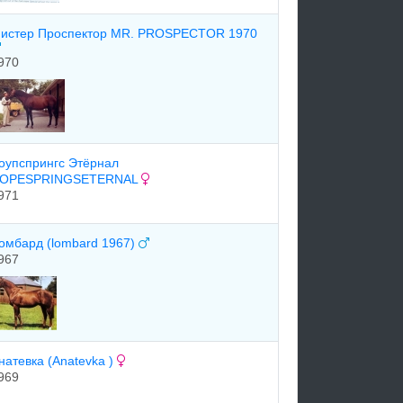
истер Проспектор MR. PROSPECTOR 1970
970
оупспрингс Этёрнал
OPESPRINGSETERNAL
971
омбард (lombard 1967)
967
натeвка (Anatevka )
969