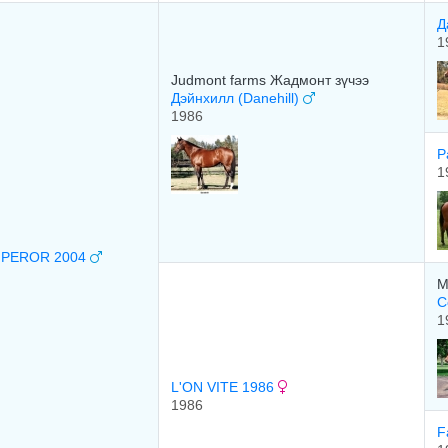
Д
1
Judmont farms Жадмонт зүчээ
Дэйнхилл (Danehill)
1986
Р
1
MPEROR 2004
M
С
1
L'ON VITE 1986
1986
F