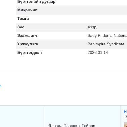
Бүртгэлийн дугаар
Микрочип
Тамга
Зүс
Хээр
Эзэмшигч
Sady Pridonia Nation
Үржүүлэгч
Banimpire Syndicate
Бүртгэгдсэн
2026.01.14
/
Н
1
Эдваpд Планкетт Тэйлop