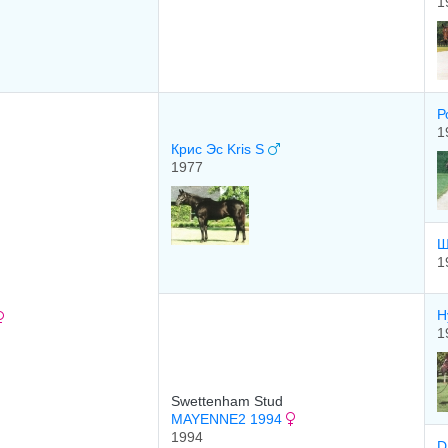
1
Р
1
Крис Эс Kris S
1977
Ш
1
Н
1
Swettenham Stud
MAYENNE2 1994
1994
D