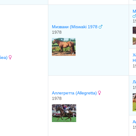
М
1
Мизваки (Miswaki 1978
1978
Х
Sea)
H
1
Л
1
Aллeгpeтта (Allegretta)
1978
A
1