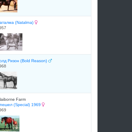
аталма (Natalma)
957
oлд Ризoн (Bold Reason)
968
laiborne Farm
пешел (Special) 1969
969