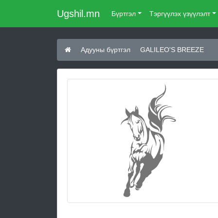
Ugshil.mn
Бүртгэл
Тэргүүлэх үзүүлэлт
Адууны бүртгэл
GALILEO'S BREEZE