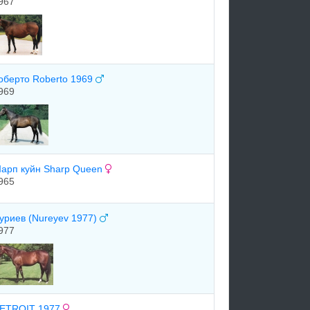
967
оберто Roberto 1969
969
арп куйн Sharp Queen
965
уриев (Nureyev 1977)
977
ETROIT 1977