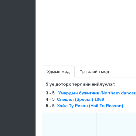
Удмын мод
Үр төлийн мод
5 үе доторх төрлийн нийлүүлэг:
3 - 5
Умардын бүжигчин /Northern dancer
4 - 5
Спешел (Special) 1969
5 - 5
Хэйл Ту Ризон (Hail To Reason)