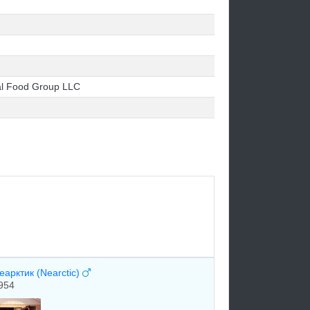
al Food Group LLC
еарктик (Nearctic)
954