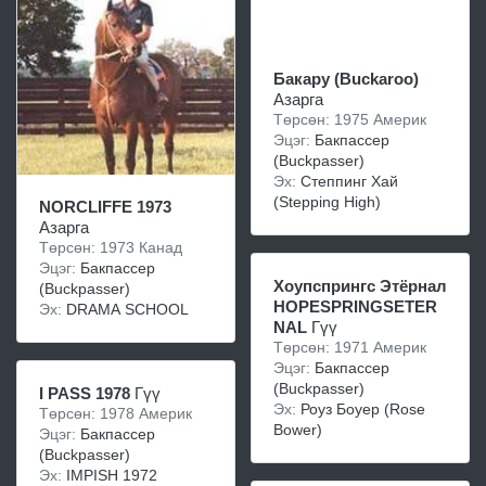
Бакару (Buckaroo)
Азарга
Төрсөн: 1975 Америк
Эцэг:
Бакпассер
(Buckpasser)
Эх:
Степпинг Хай
(Stepping High)
NORCLIFFE 1973
Азарга
Төрсөн: 1973 Канад
Эцэг:
Бакпассер
Хоупспрингс Этёрнал
(Buckpasser)
HOPESPRINGSETER
Эх:
DRAMA SCHOOL
NAL
Гүү
Төрсөн: 1971 Америк
Эцэг:
Бакпассер
(Buckpasser)
I PASS 1978
Гүү
Эх:
Роуз Боуер (Rose
Төрсөн: 1978 Америк
Bower)
Эцэг:
Бакпассер
(Buckpasser)
Эх:
IMPISH 1972