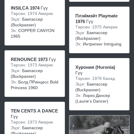
INSILCA 1974
Гүү
Төрсөн: 1974 Америк
Плэймэйт Playmate
Эцэг:
Бакпассер
1976
Гүү
(Buckpasser)
Төрсөн: 1975 Америк
Эх:
COPPER CANYON
Эцэг:
Бакпассер
1965
(Buckpasser)
Эх:
Интригинг Intriguing
RENOUNCE 1973
Гүү
Төрсөн: 1973 Америк
Хурония (Huronia)
Эцэг:
Бакпассер
Гүү
(Buckpasser)
Төрсөн: 1978 Канад
Эх:
Болд ПРинцесс Bold
Эцэг:
Бакпассер
Princess 1960
(Buckpasser)
Эх:
Лориз Дансер
(Laurie's Dancer)
TEN CENTS A DANCE
Гүү
Төрсөн: 1973 Америк
Эцэг:
Бакпассер
(Buckpasser)