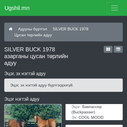
Ugshil.mn
Адууны бүртгэл
SILVER BUCK 1978
Цусан төрлийн адуу
SILVER BUCK 1978
азарганы цусан төрлийн
адуу
Эцэг, эх нэгтэй адуу
Эцэг, эх нэгтэй адуу бүртгэгдээгүй.
Эцэг нэгтэй адуу
Эцэг:
Бакпассер
(Buckpasser)
Эх:
COOL MOOD