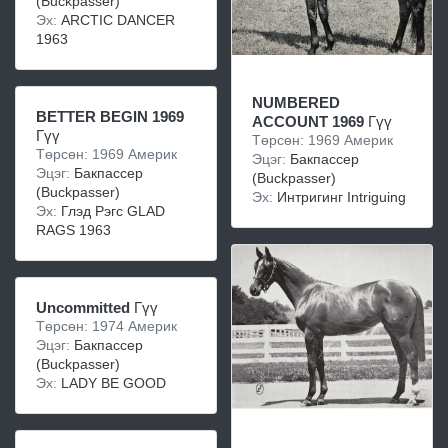
(Buckpasser)
Эх:
ARCTIC DANCER
1963
NUMBERED
BETTER BEGIN 1969
ACCOUNT 1969
Гүү
Гүү
Төрсөн: 1969 Америк
Төрсөн: 1969 Америк
Эцэг:
Бакпассер
Эцэг:
Бакпассер
(Buckpasser)
(Buckpasser)
Эх:
Интригинг Intriguing
Эх:
Глэд Рэгс GLAD
RAGS 1963
Uncommitted
Гүү
Төрсөн: 1974 Америк
Эцэг:
Бакпассер
(Buckpasser)
Эх:
LADY BE GOOD