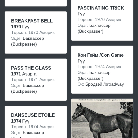
FASCINATING TRICK
Гүү
Төрсөн: 1970 Америк
BREAKFAST BELL
Эцэг:
Бакпассер
1970
Гүү
(Buckpasser)
Төрсөн: 1970 Америк
Эцэг:
Бакпассер
(Buckpasser)
Кон Гейм /Con Game
Гүү
Төрсөн: 1974 Америк
PASS THE GLASS
Эцэг:
Бакпассер
1971
Азарга
(Buckpasser)
Төрсөн: 1971 Америк
Эх:
Бродвэй /broadway
Эцэг:
Бакпассер
(Buckpasser)
DANSEUSE ETOILE
1974
Гүү
Төрсөн: 1974 Америк
Эцэг:
Бакпассер