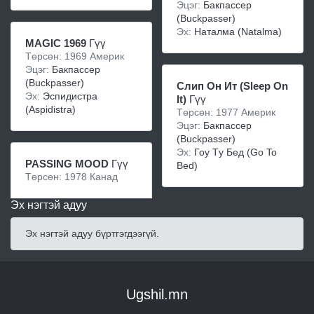
Эцэг:
Бакпаccеp
(Buckpasser)
Эх:
Нaтaлмa (Natalma)
MAGIC 1969
Гүү
Төрсөн: 1969 Америк
Эцэг:
Бакпассер
(Buckpasser)
Слип Oн Ит (Sleep On
Эх:
Эспидистра
It)
Гүү
(Aspidistra)
Төрсөн: 1977 Америк
Эцэг:
Бакпаccеp
(Buckpasser)
Эх:
Гоу Tу Бeд (Go To
PASSING MOOD
Гүү
Bed)
Төрсөн: 1978 Канад
Эх нэгтэй адуу
Эх нэгтэй адуу бүртгэгдээгүй.
Ugshil.mn