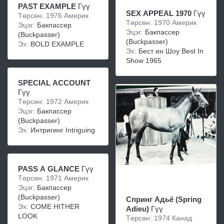
PAST EXAMPLE
Гүү
SEX APPEAL 1970
Гүү
Төрсөн: 1976 Америк
Төрсөн: 1970 Америк
Эцэг:
Бакпассер
Эцэг:
Бакпаccеp
(Buckpasser)
(Buckpasser)
Эх:
BOLD EXAMPLE
Эх:
Бест ин Шоу Best In
Show 1965
SPECIAL ACCOUNT
Гүү
Төрсөн: 1972 Америк
Эцэг:
Бакпассер
(Buckpasser)
Эх:
Интригинг Intriguing
PASS A GLANCE
Гүү
Төрсөн: 1971 Америк
Эцэг:
Бакпассер
(Buckpasser)
Спринг Адьё (Spring
Эх:
COME HITHER
Adieu)
Гүү
LOOK
Төрсөн: 1974 Канад