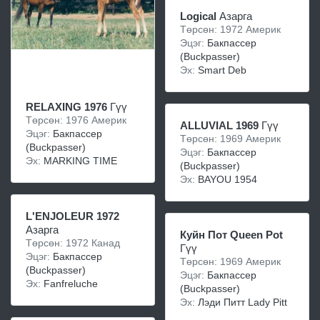
Logical
Азарга
Төрсөн: 1972 Америк
Эцэг:
Бакпассер
(Buckpasser)
Эх:
Smart Deb
RELAXING 1976
Гүү
Төрсөн: 1976 Америк
ALLUVIAL 1969
Гүү
Эцэг:
Бакпассер
Төрсөн: 1969 Америк
(Buckpasser)
Эцэг:
Бакпассер
Эх:
MARKING TIME
(Buckpasser)
Эх:
BAYOU 1954
L'ENJOLEUR 1972
Азарга
Куйн Пот Queen Pot
Төрсөн: 1972 Канад
Гүү
Эцэг:
Бакпассер
Төрсөн: 1969 Америк
(Buckpasser)
Эцэг:
Бакпассер
Эх:
Fanfreluche
(Buckpasser)
Эх:
Лэди Питт Lady Pitt