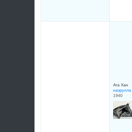
Ага Хан
назрулла 
1940