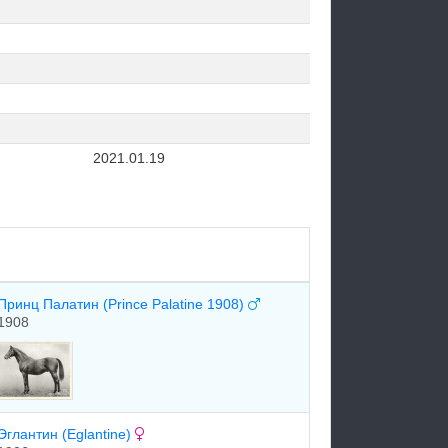
2021.01.19
Принц Палатин (Prince Palatine 1908)
1908
Эглантин (Eglantine)