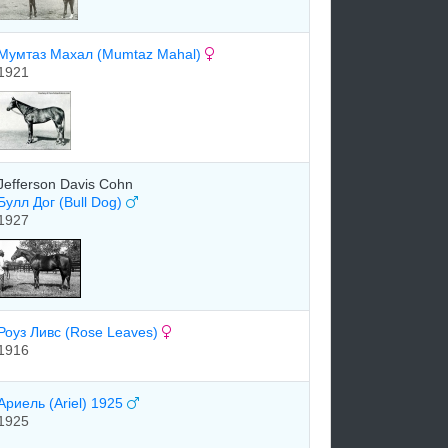
Мумтаз Махал (Mumtaz Mahal)
1921
Jefferson Davis Cohn
Булл Дог (Bull Dog)
1927
Роуз Ливс (Rose Leaves)
1916
Ариель (Ariel) 1925
1925