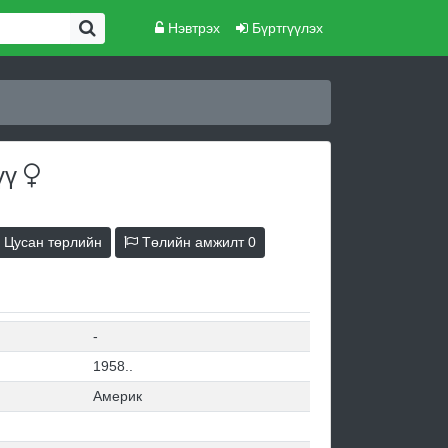
Нэвтрэх
Бүртгүүлэх
үү
Цусан төрлийн
Төлийн амжилт
0
-
1958..
Америк