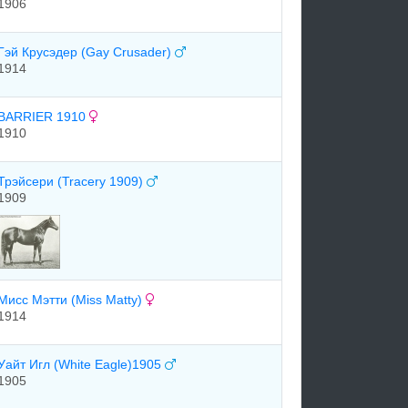
1906
Гэй Крусэдер (Gay Crusader)
1914
BARRIER 1910
1910
Трэйсери (Tracery 1909)
1909
Мисс Мэтти (Miss Matty)
1914
Уайт Игл (White Eagle)1905
1905