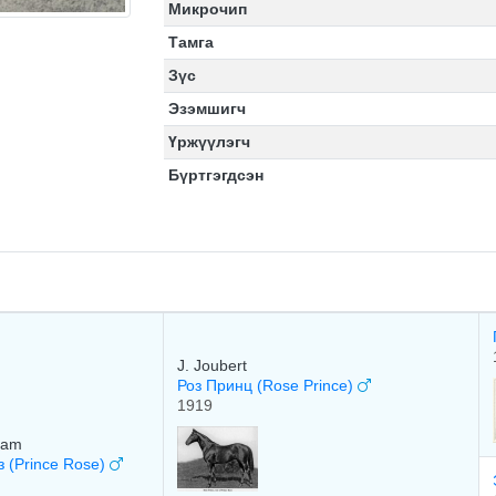
Микрочип
Тамга
Зүс
Эзэмшигч
Үржүүлэгч
Бүртгэгдсэн
J. Joubert
Роз Принц (Rose Prince)
1919
ham
 (Prince Rose)