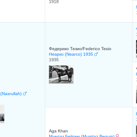
1918
Федерико Тезио/Federico Tesio
Неарко (Nearco) 1935
1935
(Nasrullah)
Aga Khan
Mумтаз Бeйгeм (Mumtaz Begum)