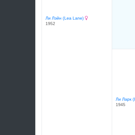
Ли Лэйн (Lea Lane)
1952
Ли Ларк (
1945