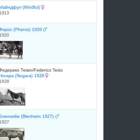
Майндфул (Mindful)
1913
Фарос (Pharos) 1920
1920
Федерико Тезио/Federico Tesio
Ногара (Nogara) 1928
1928
Бленхейм (Blenheim 1927)
1927