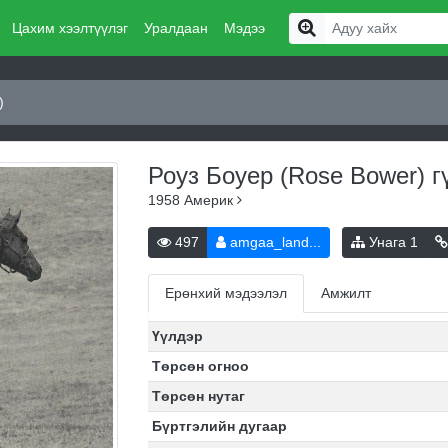
Цахим хээлтүүлэг
Уралдаан
Мэдээ
)
Роуз Боуер (Rose Bower)
г
1958
Америк
497
amgaa_land...
Унага
1
Ерөнхий мэдээлэл
Амжилт
Үүлдэр
Төрсөн огноо
Төрсөн нутаг
Бүртгэлийн дугаар