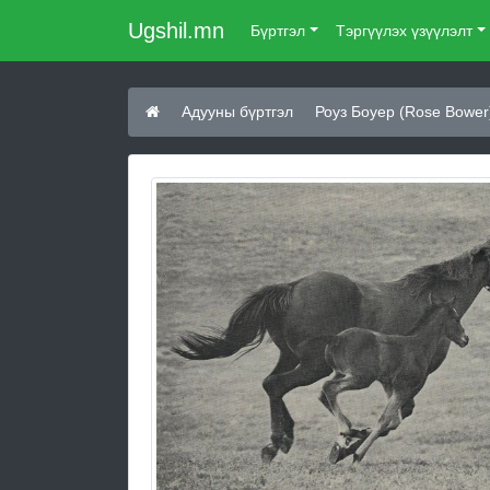
Ugshil.mn
Бүртгэл
Тэргүүлэх үзүүлэлт
Адууны бүртгэл
Роуз Боуер (Rose Bower