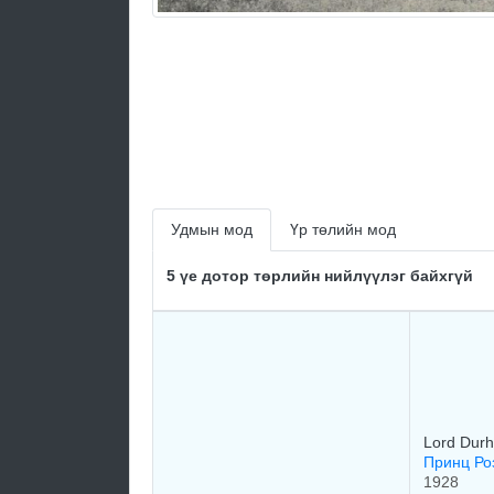
Удмын мод
Үр төлийн мод
5 үе дотор төрлийн нийлүүлэг байхгүй
Lord Dur
Принц Роз
1928