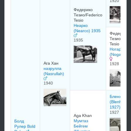
1920
Федерико
Тезио/Federico
Tesio
Неарко
(Nearco) 1935
Федерико
Тезио/Fede
1935
Tesio
Ногара
(Nogara) 1
Ага Хан
1928
назрулла
(Nasrullah)
1940
Бленхейм
(Blenheim
1927)
1927
Aga Khan
Mумтаз
Болд
Бeйгeм
Рулер Bold