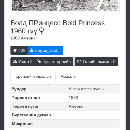
Болд ПРинцесс Bold Princess
1960
гүү
1960
Америк
439
amgaa_land...
Унага
2
Цусан төрлийн
Төлийн амжилт
0
Ерөнхий мэдээлэл
Амжилт
Үүлдэр
Англи цэвэр цусны
Төрсөн огноо
1960..
Төрсөн нутаг
Америк
Бүртгэлийн дугаар
Микрочип