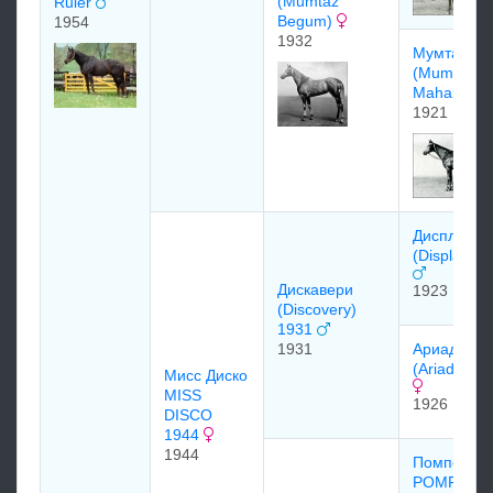
(Mumtaz
Ruler
Begum)
1954
1932
Мумтаз Ма
(Mumtaz
Mahal)
1921
Диcплэй
(Display) 1
Диcкавеpи
1923
(Discovery)
1931
1931
Аpиадна
(Ariadne) 
Мисс Диско
MISS
1926
DISCO
1944
1944
Помпей
POMPEY 1