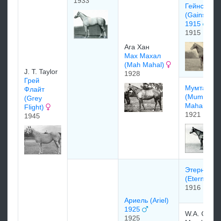
1933
Гейнсборо
(Gainsbor
1915
1915
Ага Хан
Маx Маxал
(Mah Mahal)
J. T. Taylor
1928
Грей
Мумтаз Ма
Флайт
(Mumtaz
(Grey
Mahal)
Flight)
1921
1945
Этернэл
(Eternal)
1916
Ариель (Ariel)
1925
W.A. Chanle
1925