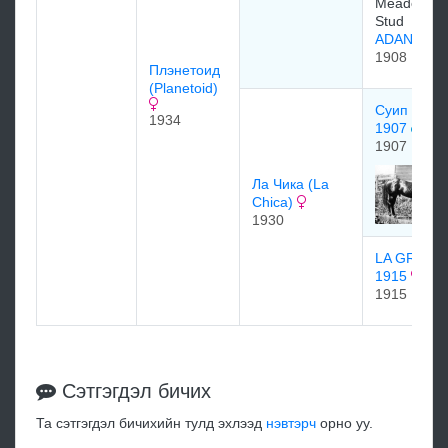
Meadow Br
Stud
ADANA 19
1908
Плэнетоид
(Planetoid)
Суип (Swe
1934
1907
1907
Ла Чика (La
Chica)
1930
LA GRISE
1915
1915
Сэтгэгдэл бичих
Та сэтгэгдэл бичихийн тулд эхлээд
нэвтэрч
орно уу.