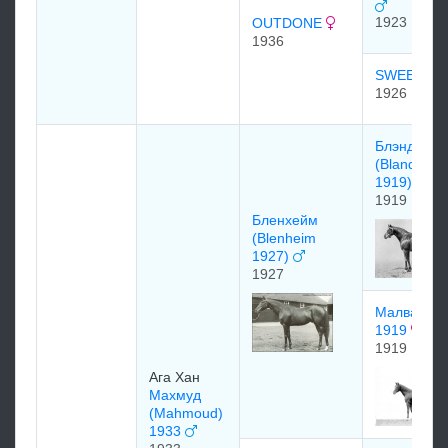
1923
OUTDONE
1936
SWEEP O
1926
Блэндфор
(Blandford
1919)
1919
Бленхейм
(Blenheim
1927)
1927
Малва (Ma
1919
1919
Ага Хан
Махмуд
(Mahmoud)
1933