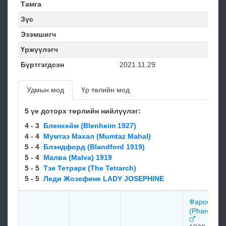
Тамга
Зүс
Эзэмшигч
Үржүүлэгч
Бүртгэгдсэн
2021.11.29
Удмын мод
Үр төлийн мод
5 үе доторх төрлийн нийлүүлэг:
4 - 3
Бленхейм (Blenheim 1927)
4 - 4
Мумтаз Махал (Mumtaz Mahal)
5 - 4
Блэндфорд (Blandford 1919)
5 - 4
Малва (Malva) 1919
5 - 5
Тзе Тетрарк (The Tetrarch)
5 - 5
Леди Жозефине LADY JOSEPHINE
Фарос
(Pharos) 1