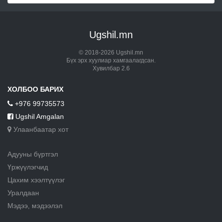
Ugshil.mn
© 2018-2026 Ugshil.mn
Бүх эрх хуулиар хамгаалагдсан.
Хувилбар 2.6
ХОЛБОО БАРИХ
+976 99735573
Ugshil Amgalan
Улаанбаатар хот
Адууны бүртгэл
Үржүүлэгчид
Цахим хээлтүүлэг
Уралдаан
Мэдээ, мэдээлэл