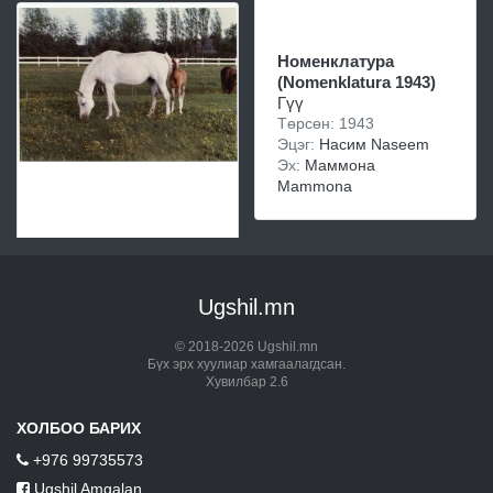
Номенклатура
(Nomenklatura 1943)
Гүү
Төрсөн: 1943
Эцэг:
Насим Naseem
Эх:
Маммона
Mammona
Ugshil.mn
© 2018-2026 Ugshil.mn
Бүх эрх хуулиар хамгаалагдсан.
Хувилбар 2.6
ХОЛБОО БАРИХ
+976 99735573
Ugshil Amgalan