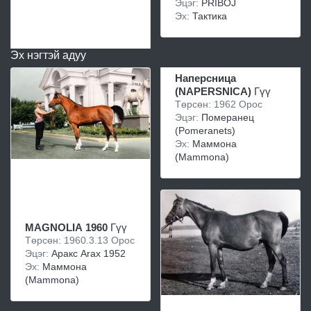
Эцэг:
PRIBOJ
Эх:
Тактика
Эх нэгтэй адуу
Наперсница
(NAPERSNICA)
Гүү
Төрсөн: 1962 Орос
Эцэг:
Померанец
(Pomeranets)
Эх:
Маммона
(Mammona)
MAGNOLIA 1960
Гүү
Төрсөн: 1960.3.13 Орос
Эцэг:
Аракс Arax 1952
Эх:
Маммона
(Mammona)