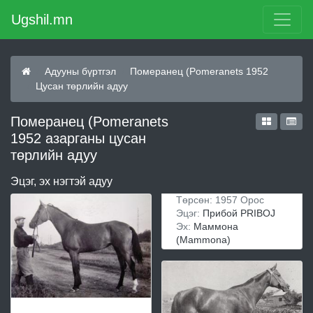
Ugshil.mn
Адууны бүртгэл
Померанец (Pomeranets 1952
Цусан төрлийн адуу
Померанец (Pomeranets
1952 азарганы цусан
төрлийн адуу
Эцэг, эх нэгтэй адуу
Төрсөн: 1957 Орос
Эцэг:
Прибой PRIBOJ
Эх:
Маммона
(Mammona)