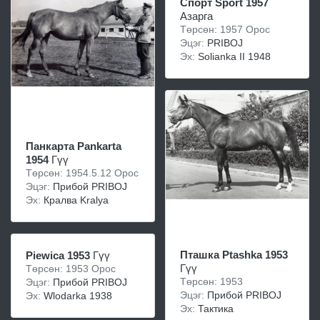
Спорт Sport 1957
Азарга
Төрсөн: 1957 Орос
Эцэг:
PRIBOJ
Эх:
Solianka II 1948
Панкарта Pankarta
1954
Гүү
Төрсөн: 1954.5.12 Орос
Эцэг:
Прибой PRIBOJ
Эх:
Кралва Kralya
Пташка Ptashka 1953
Piewica 1953
Гүү
Гүү
Төрсөн: 1953 Орос
Төрсөн: 1953
Эцэг:
Прибой PRIBOJ
Эцэг:
Прибой PRIBOJ
Эх:
Wlodarka 1938
Эх:
Тактика