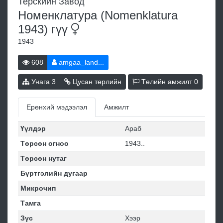
Терскийн Завод
Номенклатура (Nomenklatura
1943)
гүү
1943
608
amgaa_land...
Унага
3
Цусан төрлийн
Төлийн амжилт
0
Ерөнхий мэдээлэл
Амжилт
Үүлдэр
Араб
Төрсөн огноо
1943..
Төрсөн нутаг
Бүртгэлийн дугаар
Микрочип
Тамга
Зүс
Хээр