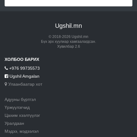
Ugshil.mn
© 2018-2026 Ugshil.mn
Бүх эрх хуулиар хамгаалагдсан.
Хувилбар 2.6
ХОЛБОО БАРИХ
+976 99735573
Ugshil Amgalan
Улаанбаатар хот
Адууны бүртгэл
Үржүүлэгчид
Цахим хээлтүүлэг
Уралдаан
Мэдээ, мэдээлэл