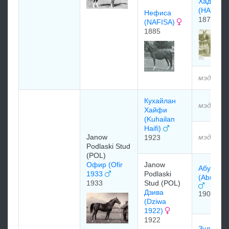
Хадбан
(HADBA
Нефиса
1878
(NAFISA)
1885
мэдээлэ
Кухайлан
мэдээлэ
Хайфи
(Kuhailan
Haifi)
Janow
мэдээлэ
1923
Podlaski Stud
(POL)
Офир (Ofir
Janow
Абу Мле
1933
Podlaski
(Abu Mle
1933
Stud (POL)
Дзива
1902
(Dziwa
1922)
1922
Зулейма