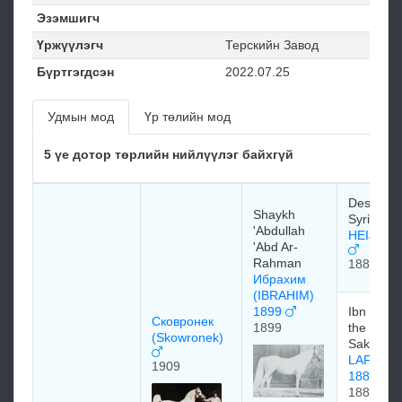
Эзэмшигч
Үржүүлэгч
Терскийн Завод
Бүртгэгдсэн
2022.07.25
Удмын мод
Үр төлийн мод
5 үе дотор төрлийн нийлүүлэг байхгүй
Desert Br
Shaykh
Syria
'Abdullah
HEIJER 
'Abd Ar-
Rahman
1889
Ибрахим
(IBRAHIM)
1899
Ibn Zayd
Сковронек
1899
the Banu
(Skowronek)
Sakhr
LAFITTE
1909
1889
1889