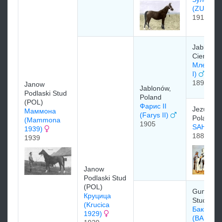
(ZULEJ
1914
Jablonow
Cienska
Млех I (
I)
1897
Janow
Jablonów,
Podlaski Stud
Poland
(POL)
Фарис II
Jezupol S
Маммона
(Farys II)
Poland
(Mammona
1905
SAHARA 
1939)
1888
1939
Janow
Podlaski Stud
(POL)
Gumnisk
Круцица
Stud - Po
(Krucica
Бакшиш
1929)
(BAKSZY