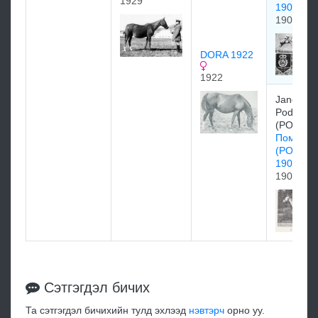
1929
1901)
1901
DORA 1922
1922
Janow
Podlaski 
(POL)
Помпони
(POMPO
1902)
1902
Сэтгэгдэл бичих
Та сэтгэгдэл бичихийн тулд эхлээд
нэвтэрч
орно уу.