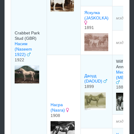
Яскулка
(JASKOLKA)
мэдээлэ
1891
Crabbet Park
Stud (GBR)
мэдээлэ
Насим
(Naseem
1922)
1922
Wilfrid &
Anne Blu
Месауд
Даоуд
(MESAO
(DAOUD)
1899
1887
Насра
(Nasra)
1908
мэдээлэ