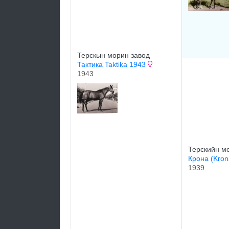
Терскын морин завод
Тактика Taktika 1943
1943
Терскийн м
Крона (Kro
1939