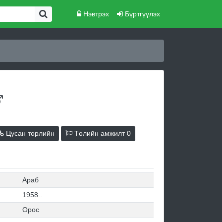
Нэвтрэх
Бүртгүүлэх
Цусан төрлийн
Төлийн амжилт
0
Араб
1958..
Орос