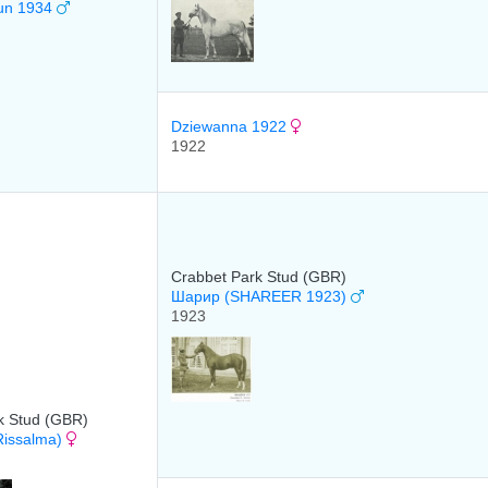
lun 1934
Dziewanna 1922
1922
Crabbet Park Stud (GBR)
Шарир (SHAREER 1923)
1923
k Stud (GBR)
Rissalma)