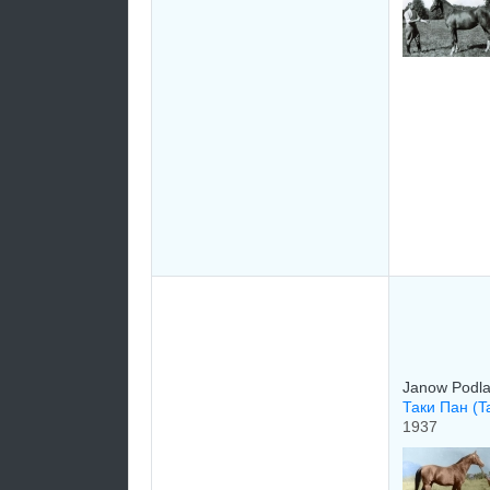
Janow Podla
Таки Пан (T
1937