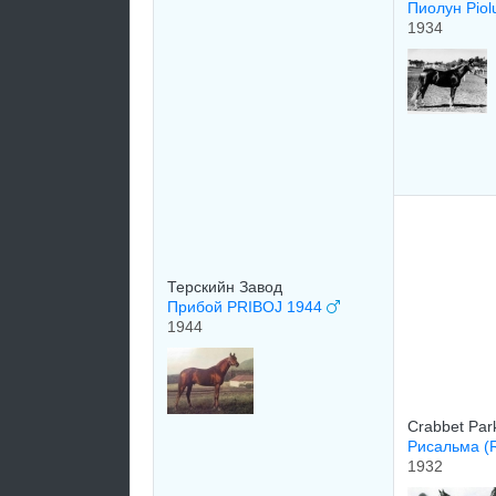
Пиолун Pio
1934
Терскийн Завод
Прибой PRIBOJ 1944
1944
Crabbet Par
Рисальма (
1932