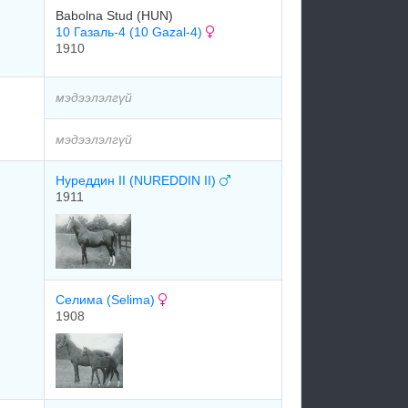
Babolna Stud (HUN)
10 Газаль-4 (10 Gazal-4)
1910
мэдээлэлгүй
мэдээлэлгүй
Нуреддин II (NUREDDIN II)
1911
Селима (Selima)
1908