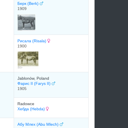
Берк (Berk)
1909
Рисала (Risala)
1900
Jablonów, Poland
Фарис II (Farys II)
1905
Radowce
Хебда (Hebda)
Абу Млех (Abu Mlech)