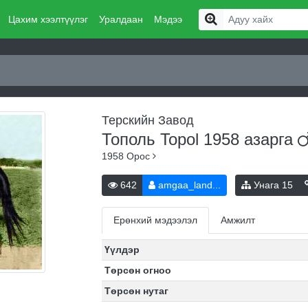
Цахим хээлтүүлэг
Уралдаан
Мэдээ
Терскийн Завод
Тополь Topol 1958
азарга
1958
Орос
642
amgaa_land...
Унага
15
Ерөнхий мэдээлэл
Амжилт
Үүлдэр
Төрсөн огноо
Төрсөн нутаг