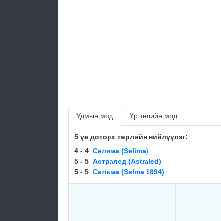
Удмын мод
Үр төлийн мод
5 үе доторх төрлийн нийлүүлэг:
4 - 4
Селима (Selima)
5 - 5
Астралед (Astraled)
5 - 5
Сельма (Selma 1894)