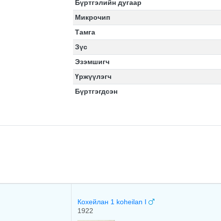
Бүртгэлийн дугаар
Микрочип
Тамга
Зүс
Эзэмшигч
Үржүүлэгч
Бүртгэгдсэн
Кохейлан 1 koheilan I
1922