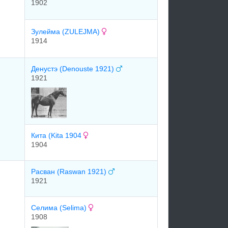
1902
Зулейма (ZULEJMA)
1914
Денустэ (Denouste 1921)
1921
Кита (Kita 1904
1904
Расван (Raswan 1921)
1921
Селима (Selima)
1908