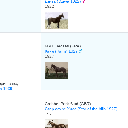
Дзива (Dziwa 1922)
1922
MME Becaas (FRA)
Канн (Kann) 1927
1927
орин завод
na 1939)
Crabbet Park Stud (GBR)
Стар оф зе Хилс (Star of the hills 1927)
1927