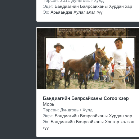
Төрсөн: 2011 Дундговь
Хулд
Эцэг:
Бандиагийн Баярсайханы Хурдан хар
Эх:
Арьяандэв Хулаг алаг гүү
Бандиагийн Баярсайханы Согоо хээр
Морь
Төрсөн: Дундговь
Хулд
Эцэг:
Бандиагийн Баярсайханы Хурдан хар
Эх:
Бандиагийн Баярсайханы Хонгор халзан
гүү