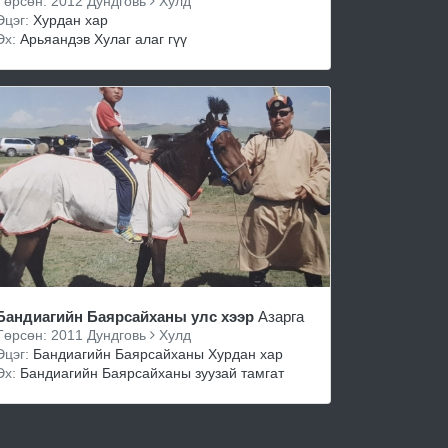
Төрсөн: 2012 Дундговь
Хулд
Эцэг:
Хурдан хар
Эх:
Арьяандэв Хулаг алаг гүү
Бандиагийн Баярсайханы улс хээр
Азарга
Төрсөн: 2011 Дундговь
Хулд
Эцэг:
Бандиагийн Баярсайханы Хурдан хар
Эх:
Бандиагийн Баярсайханы зуузай тамгат