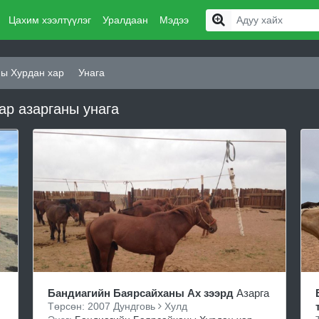
Цахим хээлтүүлэг
Уралдаан
Мэдээ
ы Хурдан хар
Унага
ар азарганы унага
Бандиагийн Баярсайханы Ах зээрд
Азарга
Төрсөн: 2007 Дундговь
Хулд