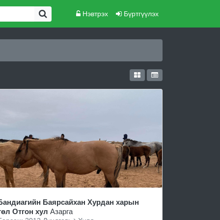
Нэвтрэх
Бүртгүүлэх
Бандиагийн Баярсайхан Хурдан харын
төл Отгон хул
Азарга