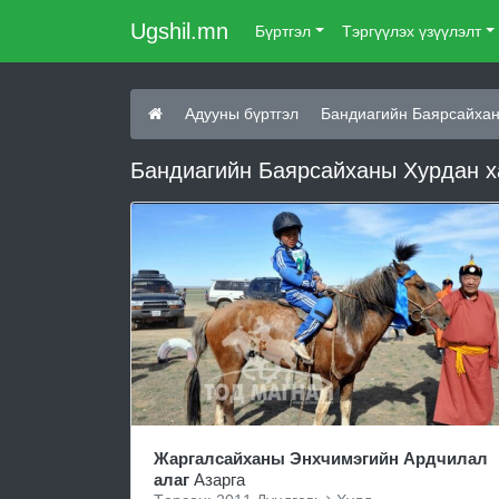
Ugshil.mn
Бүртгэл
Тэргүүлэх үзүүлэлт
Адууны бүртгэл
Бандиагийн Баярсайхан
Бандиагийн Баярсайханы Хурдан х
Жаргалсайханы Энхчимэгийн Ардчилал
алаг
Азарга