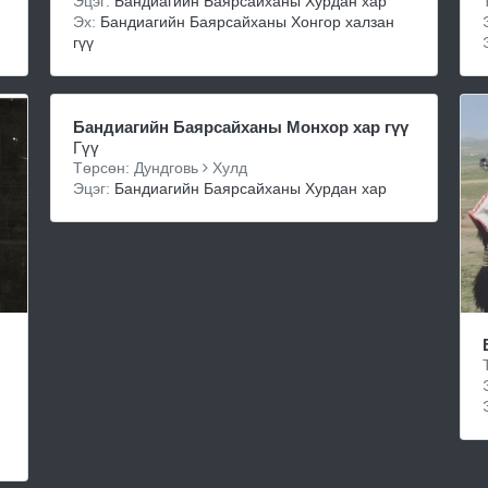
Эцэг:
Бандиагийн Баярсайханы Хурдан хар
Эх:
Бандиагийн Баярсайханы Хонгор халзан
гүү
Бандиагийн Баярсайханы Монхор хар гүү
Гүү
Төрсөн: Дундговь
Хулд
Эцэг:
Бандиагийн Баярсайханы Хурдан хар