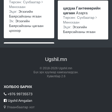
Төрсөн: Сүхбаатар
Мөнххаан
цагдаа Гантөмөрийн
Эцэг:
Эгээгийн
цагаан
Азарга
Баярсайханы ягаан
Төрсөн: Сүхбаатар
Эх:
Эгээгийн
Мөнххаан
Баярсайханы цагаан
Эцэг:
Эгээгийн
цоохор
Баярсайханы ягаан
Ugshil.mn
© 2018-2026 Ugshil.mn
Бүх эрх хуулиар хамгаалагдсан.
Хувилбар 2.6
ХОЛБОО БАРИХ
+976 99735573
Ugshil Amgalan
Улаанбаатар хот