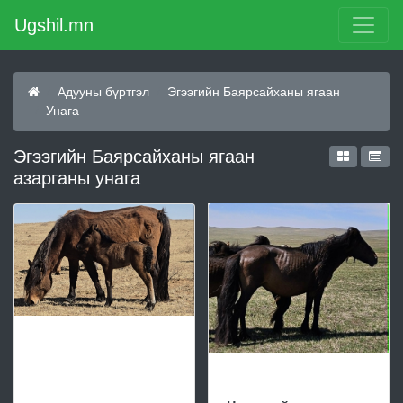
Ugshil.mn
Адууны бүртгэл
Эгээгийн Баярсайханы ягаан
Унага
Эгээгийн Баярсайханы ягаан
азарганы унага