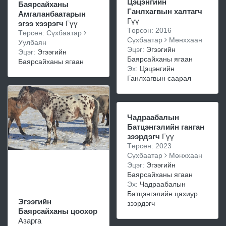
Цэцэнгийн
Баярсайханы
Ганлхагвын халтагч
Амгаланбаатарын
Гүү
эгээ хээрэгч
Гүү
Төрсөн: 2016
Төрсөн: Сүхбаатар
Сүхбаатар
Мөнххаан
Уулбаян
Эцэг:
Эгээгийн
Эцэг:
Эгээгийн
Баярсайханы ягаан
Баярсайханы ягаан
Эх:
Цэцэнгийн
Ганлхагвын саарал
Чадраабалын
Батцэнгэлийн ганган
зээрдэгч
Гүү
Төрсөн: 2023
Сүхбаатар
Мөнххаан
Эцэг:
Эгээгийн
Баярсайханы ягаан
Эх:
Чадраабалын
Батцэнгэлийн цахиур
Эгээгийн
зээрдэгч
Баярсайханы цоохор
Азарга