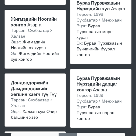
Бураа Пүрэвжавын
Нүрзэдийн хул
Азарга
Төрсөн: 1998
Жигмэдийн Ноогийн
Сүхбаатар
Мөнххаан
хонгор
Азарга
Эцэг:
Бураа
Төрсөн: Сүхбаатар
Пүрэвжавын морьт
Халзан
хүрэн
Эцэг:
Жигмэдийн
Эх:
Бураа Пүрэвжавын
Ноогийн ах хүрэн
Бүнчингийн буурал
Эх:
Жигмэдийн Ноогийн
хонгор
хув хонгор
Бураа Пүрэвжавын
Дондовдоржийн
Нүрзэдийн дарцаг
Дамдиндоржийн
хонгор
Азарга
хөгшин хээгч гүү
Гүү
Төрсөн: 1989
Төрсөн: Сүхбаатар
Сүхбаатар
Мөнххаан
Халзан
Эцэг:
Бураа
Эцэг:
Халзан сум Очир
Пүрэвжавын наран
багшийн хээр
хонгор