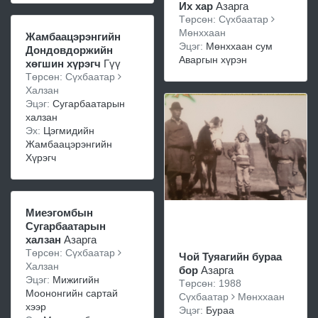
Их хар
Азарга
Төрсөн: Сүхбаатар
Мөнххаан
Жамбаацэрэнгийн
Эцэг:
Мөнххаан сум
Дондовдоржийн
Аваргын хүрэн
хөгшин хүрэгч
Гүү
Төрсөн: Сүхбаатар
Халзан
Эцэг:
Сугарбаатарын
халзан
Эх:
Цэгмидийн
Жамбаацэрэнгийн
Хүрэгч
Миеэгомбын
Сугарбаатарын
халзан
Азарга
Төрсөн: Сүхбаатар
Чой Туяагийн бураа
Халзан
бор
Азарга
Эцэг:
Мижигийн
Төрсөн: 1988
Моононгийн сартай
Сүхбаатар
Мөнххаан
хээр
Эцэг:
Бураа