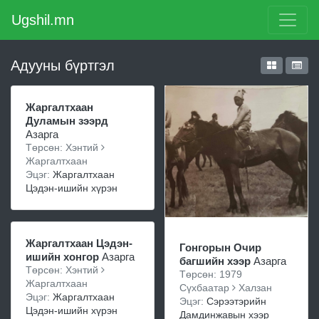
Ugshil.mn
Адууны бүртгэл
Жаргалтхаан
Дуламын зээрд
Азарга
Төрсөн: Хэнтий
Жаргалтхаан
Эцэг:
Жаргалтхаан
Цэдэн-ишийн хүрэн
Жаргалтхаан Цэдэн-
Гонгорын Очир
ишийн хонгор
Азарга
багшийн хээр
Азарга
Төрсөн: Хэнтий
Төрсөн: 1979
Жаргалтхаан
Сүхбаатар
Халзан
Эцэг:
Жаргалтхаан
Эцэг:
Сэрээтэрийн
Цэдэн-ишийн хүрэн
Дамдинжавын хээр