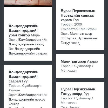
Бураа Пүрэвжавын
Нүрзэдийн санжаа
харагч
Гүү
Төрсөн: 2009
Дондовдоржийн
Сүхбаатар
Мөнххаан
Дамдиндоржийн
Эцэг:
Малигын хээр
уран хонгор
Морь
Эх:
Бураа Пүрэвжавын
Эцэг:
Жамбаацэрэнгийн
Гажуу зээрд
Дондовдоржийн зээрд
Эх:
Дондовдоржийн
Дамдиндоржийн саарал
Малигын хээр
Азарга
Төрсөн: Сүхбаатар
Мөнххаан
Дондовдоржийн
Дамдиндоржийн
саарал
Гүү
Төрсөн: Сүхбаатар
Бураа Пүрэвжавын
Халзан
Гажуу зээрд
Гүү
Эцэг:
Жамбаацэрэнгийн
Төрсөн: Сүхбаатар
Дондовдоржийн нэвсээ
Мөнххаан
хонгор
Эцэг:
Бураа