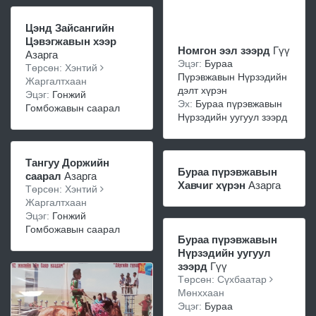
Цэнд Зайсангийн
Цэвэгжавын хээр
Номгон ээл зээрд
Гүү
Азарга
Эцэг:
Бураа
Төрсөн: Хэнтий
Пүрэвжавын Нүрзэдийн
Жаргалтхаан
дэлт хүрэн
Эцэг:
Гонжий
Эх:
Бураа пүрэвжавын
Гомбожавын саарал
Нүрзэдийн уугуул зээрд
Тангуу Доржийн
Бураа пүрэвжавын
саарал
Азарга
Хавчиг хүрэн
Азарга
Төрсөн: Хэнтий
Жаргалтхаан
Эцэг:
Гонжий
Гомбожавын саарал
Бураа пүрэвжавын
Нүрзэдийн уугуул
зээрд
Гүү
Төрсөн: Сүхбаатар
Мөнххаан
Эцэг:
Бураа