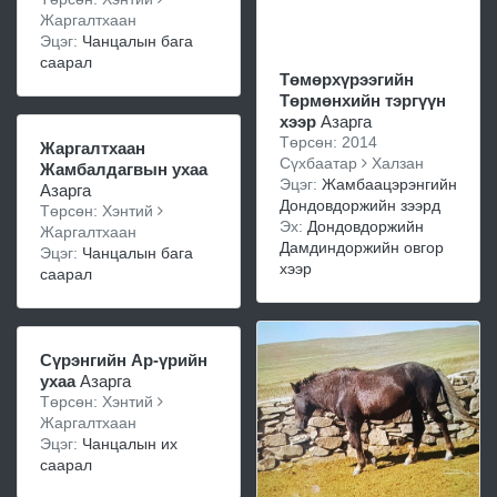
Жаргалтхаан
Эцэг:
Чанцалын бага
саарал
Төмөрхүрээгийн
Төрмөнхийн тэргүүн
хээр
Азарга
Төрсөн: 2014
Жаргалтхаан
Сүхбаатар
Халзан
Жамбалдагвын ухаа
Эцэг:
Жамбаацэрэнгийн
Азарга
Дондовдоржийн зээрд
Төрсөн: Хэнтий
Эх:
Дондовдоржийн
Жаргалтхаан
Дамдиндоржийн овгор
Эцэг:
Чанцалын бага
хээр
саарал
Сүрэнгийн Ар-үрийн
ухаа
Азарга
Төрсөн: Хэнтий
Жаргалтхаан
Эцэг:
Чанцалын их
саарал