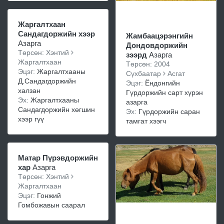
Жаргалтхаан
Сандагдоржийн хээр
Жамбаацэрэнгийн
Азарга
Дондовдоржийн
Төрсөн: Хэнтий
зээрд
Азарга
Жаргалтхаан
Төрсөн: 2004
Эцэг:
Жаргалтхааны
Сүхбаатар
Асгат
Д.Сандагдоржийн
Эцэг:
Ёндонгийн
халзан
Гүрдоржийн сарт хүрэн
Эх:
Жаргалтхааны
азарга
Сандагдоржийн хөгшин
Эх:
Гүрдоржийн саран
хээр гүү
тамгат хээгч
Матар Пүрэвдоржийн
хар
Азарга
Төрсөн: Хэнтий
Жаргалтхаан
Эцэг:
Гонжий
Гомбожавын саарал