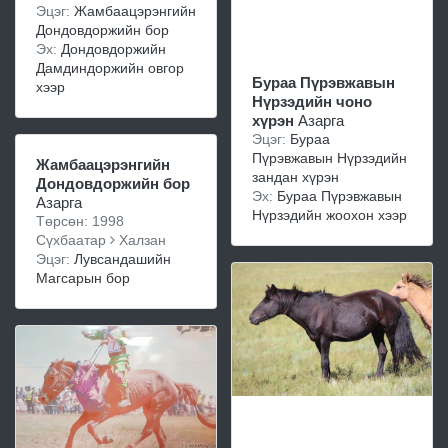
Эцэг:
Жамбаацэрэнгийн
Дондовдоржийн бор
Эх:
Дондовдоржийн
Дамдиндоржийн овгор
Бураа Пүрэвжавын
хээр
Нүрзэдийн чоно
хүрэн
Азарга
Эцэг:
Бураа
Пүрэвжавын Нүрзэдийн
Жамбаацэрэнгийн
зандан хүрэн
Дондовдоржийн бор
Эх:
Бураа Пүрэвжавын
Азарга
Нүрзэдийн жоохон хээр
Төрсөн: 1998
Сүхбаатар
Халзан
Эцэг:
Лувсандашийн
Магсарын бор