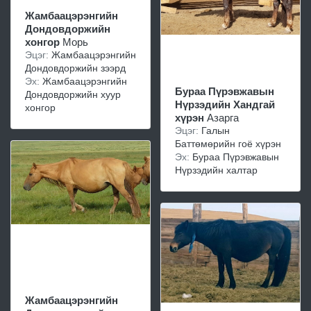
Жамбаацэрэнгийн
Дондовдоржийн
хонгор
Морь
Эцэг:
Жамбаацэрэнгийн
Дондовдоржийн зээрд
Эх:
Жамбаацэрэнгийн
Бураа Пүрэвжавын
Дондовдоржийн хуур
Нүрзэдийн Хандгай
хонгор
хүрэн
Азарга
Эцэг:
Галын
Баттөмөрийн гоё хүрэн
Эх:
Бураа Пүрэвжавын
Нүрзэдийн халтар
Жамбаацэрэнгийн