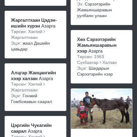
Эх:
Сэрээтэрийн
Жамьяншаравын
уулбаян улаан
Жаргалтхаан Цэдэн-
ишийн хүрэн
Азарга
Төрсөн: Хэнтий
Жаргалтхаан
Хөх Сэрээтэрийн
Эцэг:
жаал Дашийн
Жамьяншаравын
цавьдар
хээр
Азарга
Төрсөн: 1963
Сүхбаатар
Халзан
Эцэг:
Шагдарын
Алцгар Жанцангийн
Сэрээтэрийн хээр
хээр халзан
Азарга
Төрсөн: Хэнтий
Жаргалтхаан
Эцэг:
Гонжий
Гомбожавын саарал
Цэргийн Чукагийн
саарал
Азарга
Төрсөн: Хэнтий