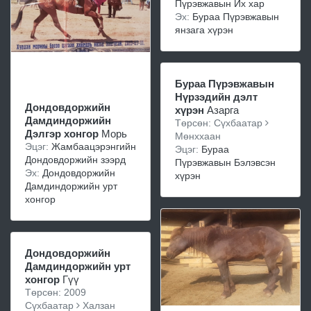
Пүрэвжавын Их хар
Эх:
Бураа Пүрэвжавын
янзага хүрэн
Бураа Пүрэвжавын
Нүрзэдийн дэлт
Дондовдоржийн
хүрэн
Азарга
Дамдиндоржийн
Төрсөн: Сүхбаатар
Дэлгэр хонгор
Морь
Мөнххаан
Эцэг:
Жамбаацэрэнгийн
Эцэг:
Бураа
Дондовдоржийн зээрд
Пүрэвжавын Бэлэвсэн
Эх:
Дондовдоржийн
хүрэн
Дамдиндоржийн урт
хонгор
Дондовдоржийн
Дамдиндоржийн урт
хонгор
Гүү
Төрсөн: 2009
Сүхбаатар
Халзан