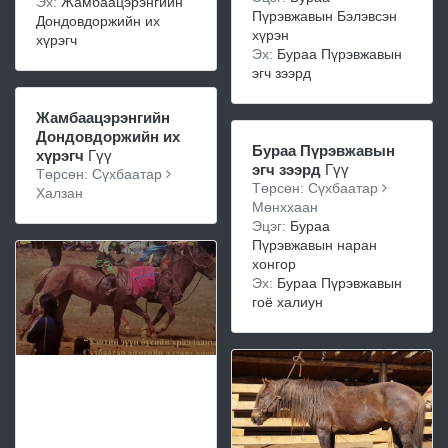
Эх:
Жамбаацэрэнгийн
Пүрэвжавын Бэлэвсэн
Дондовдоржийн их
хүрэн
хүрэгч
Эх:
Бураа Пүрэвжавын
эгч зээрд
Жамбаацэрэнгийн
Дондовдоржийн их
Бураа Пүрэвжавын
хүрэгч
Гүү
эгч зээрд
Гүү
Төрсөн: Сүхбаатар
Төрсөн: Сүхбаатар
Халзан
Мөнххаан
Эцэг:
Бураа
Пүрэвжавын наран
хонгор
Эх:
Бураа Пүрэвжавын
гоё халиун