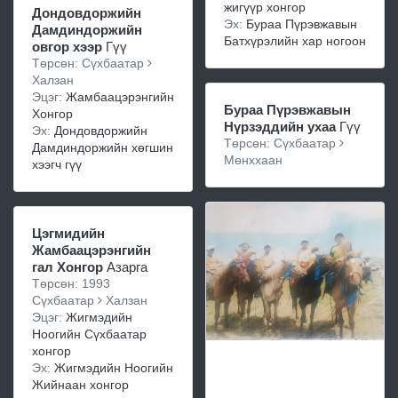
жигүүр хонгор
Дондовдоржийн
Эх:
Бураа Пүрэвжавын
Дамдиндоржийн
Батхүрэлийн хар ногоон
овгор хээр
Гүү
Төрсөн: Сүхбаатар
Халзан
Эцэг:
Жамбаацэрэнгийн
Бураа Пүрэвжавын
Хонгор
Нүрзэддийн ухаа
Гүү
Эх:
Дондовдоржийн
Төрсөн: Сүхбаатар
Дамдиндоржийн хөгшин
Мөнххаан
хээгч гүү
Цэгмидийн
Жамбаацэрэнгийн
гал Хонгор
Азарга
Төрсөн: 1993
Сүхбаатар
Халзан
Эцэг:
Жигмэдийн
Ноогийн Сүхбаатар
хонгор
Эх:
Жигмэдийн Ноогийн
Жийнаан хонгор