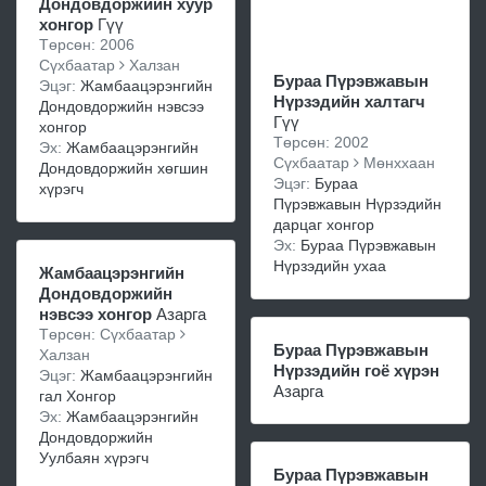
Дондовдоржийн хуур
хонгор
Гүү
Төрсөн: 2006
Сүхбаатар
Халзан
Бураа Пүрэвжавын
Эцэг:
Жамбаацэрэнгийн
Нүрзэдийн халтагч
Дондовдоржийн нэвсээ
Гүү
хонгор
Төрсөн: 2002
Эх:
Жамбаацэрэнгийн
Сүхбаатар
Мөнххаан
Дондовдоржийн хөгшин
Эцэг:
Бураа
хүрэгч
Пүрэвжавын Нүрзэдийн
дарцаг хонгор
Эх:
Бураа Пүрэвжавын
Нүрзэдийн ухаа
Жамбаацэрэнгийн
Дондовдоржийн
нэвсээ хонгор
Азарга
Төрсөн: Сүхбаатар
Бураа Пүрэвжавын
Халзан
Нүрзэдийн гоё хүрэн
Эцэг:
Жамбаацэрэнгийн
Азарга
гал Хонгор
Эх:
Жамбаацэрэнгийн
Дондовдоржийн
Уулбаян хүрэгч
Бураа Пүрэвжавын