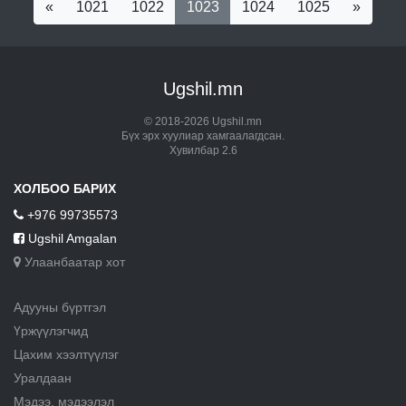
«
1021
1022
1023
1024
1025
»
Ugshil.mn
© 2018-2026 Ugshil.mn
Бүх эрх хуулиар хамгаалагдсан.
Хувилбар 2.6
ХОЛБОО БАРИХ
+976 99735573
Ugshil Amgalan
Улаанбаатар хот
Адууны бүртгэл
Үржүүлэгчид
Цахим хээлтүүлэг
Уралдаан
Мэдээ, мэдээлэл