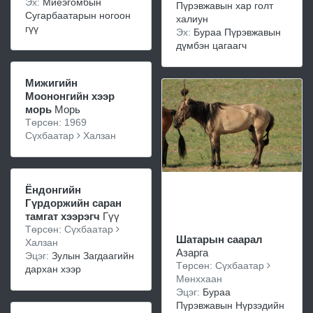
Эх:
Миеэгомбын
Пүрэвжавын хар голт
Сугарбаатарын ногоон
халиун
гүү
Эх:
Бураа Пүрэвжавын
дүмбэн цагаагч
Мижигийн
Моононгийн хээр
морь
Морь
Төрсөн: 1969
Сүхбаатар
Халзан
Ёндонгийн
Гүрдоржийн саран
тамгат хээрэгч
Гүү
Төрсөн: Сүхбаатар
Шатарын саарал
Халзан
Азарга
Эцэг:
Зулын Загдаагийн
Төрсөн: Сүхбаатар
дархан хээр
Мөнххаан
Эцэг:
Бураа
Пүрэвжавын Нүрзэдийн