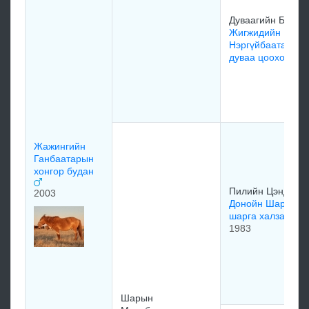
Дуваагийн Бор
Жигжидийн
Нэргүйбаатарын
дуваа цоохор
Жажингийн
Ганбаатарын
хонгор будан
Пилийн Цэндсүр
2003
Донойн Шарын
шарга халзан
1983
Шарын