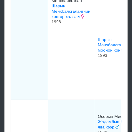
Мөнхбаясгалан
Шарын
Мөнхбаясгалангийн
хонгор халзагч
1998
Шарын
Мөнхбаясгаланг
моонон хонгор
1993
Осорын Миеэгом
Жадамбын Буур
ява хээр