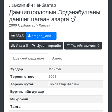
Жажингийн Ганбаатар
Дэмчигцоодолын Эрдэнэбулганы
даншиг цагаан
азарга
2009
Сүхбаатар
Халзан
3545
amgaa_land...
Унага
0
Цусан төрлийн
Төлийн амжилт
0
Ерөнхий мэдээлэл
Амжилт
Үүлдэр
Монгол
Төрсөн огноо
2009..
Төрсөн нутаг
Сүхбаатар Халзан
Бүртгэлийн дугаар
Микрочип
Тамга