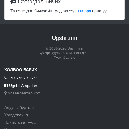
Сэтгэгдэл бичих
Та сэтгэгдэл бичихийн тулд эхлээд
нэвтэрч
орно уу.
Ugshil.mn
© 2018-2026 Ugshil.mn
Бүх эрх хуулиар хамгаалагдсан.
Хувилбар 2.6
ХОЛБОО БАРИХ
+976 99735573
Ugshil Amgalan
Улаанбаатар хот
Адууны бүртгэл
Үржүүлэгчид
Цахим хээлтүүлэг