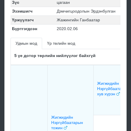
Зүс
цагаан
Эзэмшигч
Дэмчигцоодолын Эрдэнбулган
Үржүүлэгч
Жажингийн Ганбаатар
Бүртгэгдсэн
2020.02.06
Удмын мод
Үр төлийн мод
5 үе дотор төрлийн нийлүүлэг байхгүй
Жигжидийн
Нэргүйбаатарын
хув хүрэн
Жигжидийн
Нэргүйбаатарын
тожин