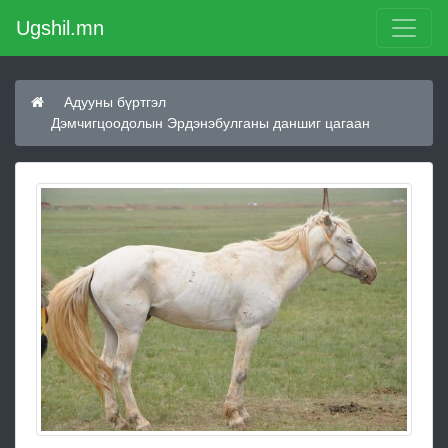
Ugshil.mn
Адууны бүртгэл
Дэмчигцоодолын Эрдэнэбулганы даншиг цагаан