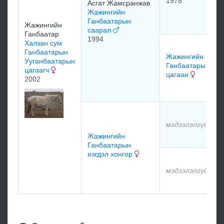
1978
Асгат Жамсранжав
Жажингийн
Ганбаатарын
Жажингийн
саарал
Ганбаатар
1994
Халзан сум
Ганбаатарын
Жажингийн
Ууганбаатарын
Ганбаатарын
цагаагч
цагаан
2002
мэдээлэлгүй
Жажингийн
Ганбаатарын
нэгдэл хонгор
мэдээлэлгүй