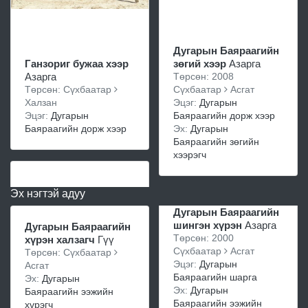
Дугарын Баяраагийн
Ганзориг бужаа хээр
зөгий хээр
Азарга
Азарга
Төрсөн: 2008
Төрсөн: Сүхбаатар
Сүхбаатар
Асгат
Халзан
Эцэг:
Дугарын
Эцэг:
Дугарын
Баяраагийн дорж хээр
Баяраагийн дорж хээр
Эх:
Дугарын
Баяраагийн зөгийн
хээрэгч
Эх нэгтэй адуу
Дугарын Баяраагийн
шингэн хүрэн
Азарга
Дугарын Баяраагийн
Төрсөн: 2000
хүрэн халзагч
Гүү
Сүхбаатар
Асгат
Төрсөн: Сүхбаатар
Эцэг:
Дугарын
Асгат
Баяраагийн шарга
Эх:
Дугарын
Эх:
Дугарын
Баяраагийн ээжийн
Баяраагийн ээжийн
хүрэгч