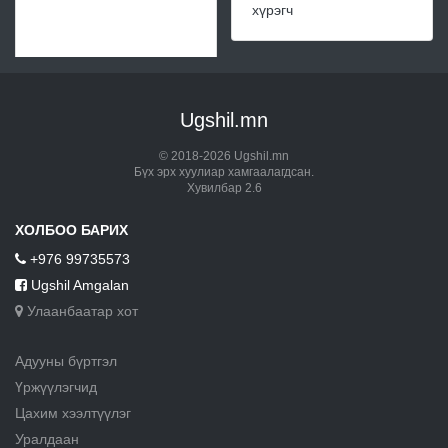
хүрэгч
Ugshil.mn
© 2018-2026 Ugshil.mn
Бүх эрх хуулиар хамгаалагдсан.
Хувилбар 2.6
ХОЛБОО БАРИХ
+976 99735573
Ugshil Amgalan
Улаанбаатар хот
Адууны бүртгэл
Үржүүлэгчид
Цахим хээлтүүлэг
Уралдаан