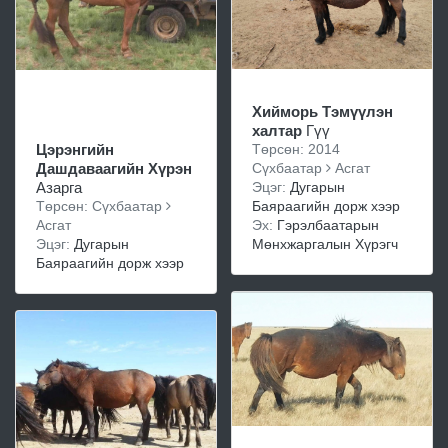
Хийморь Тэмүүлэн
халтар
Гүү
Цэрэнгийн
Төрсөн: 2014
Дашдаваагийн Хүрэн
Сүхбаатар
Асгат
Азарга
Эцэг:
Дугарын
Төрсөн: Сүхбаатар
Баяраагийн дорж хээр
Асгат
Эх:
Гэрэлбаатарын
Эцэг:
Дугарын
Мөнхжаргалын Хүрэгч
Баяраагийн дорж хээр