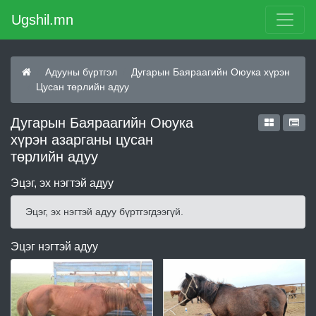
Ugshil.mn
Адууны бүртгэл
Дугарын Баяраагийн Оюука хүрэн
Цусан төрлийн адуу
Дугарын Баяраагийн Оюука
хүрэн азарганы цусан
төрлийн адуу
Эцэг, эх нэгтэй адуу
Эцэг, эх нэгтэй адуу бүртгэгдээгүй.
Эцэг нэгтэй адуу