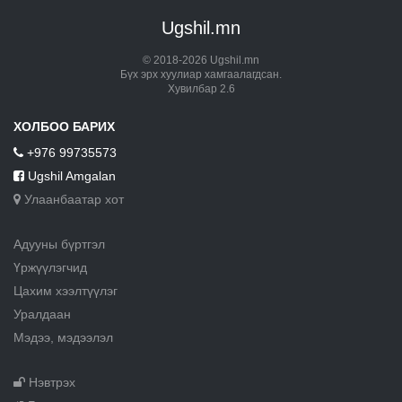
Ugshil.mn
© 2018-2026 Ugshil.mn
Бүх эрх хуулиар хамгаалагдсан.
Хувилбар 2.6
ХОЛБОО БАРИХ
+976 99735573
Ugshil Amgalan
Улаанбаатар хот
Адууны бүртгэл
Үржүүлэгчид
Цахим хээлтүүлэг
Уралдаан
Мэдээ, мэдээлэл
Нэвтрэх