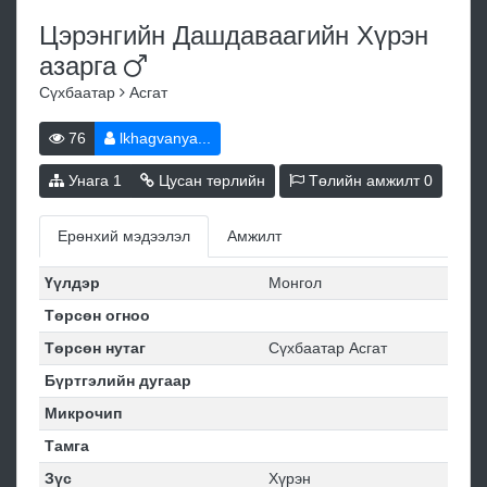
Цэрэнгийн Дашдаваагийн Хүрэн
азарга
Сүхбаатар
Асгат
76
lkhagvanya...
Унага
1
Цусан төрлийн
Төлийн амжилт
0
Ерөнхий мэдээлэл
Амжилт
Үүлдэр
Монгол
Төрсөн огноо
Төрсөн нутаг
Сүхбаатар Асгат
Бүртгэлийн дугаар
Микрочип
Тамга
Зүс
Хүрэн