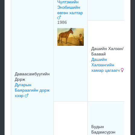
Чүлтэмийн
Л
Энэбишийн
н
өвгөн халтар
1986
Д
Д
Х
Б
Дашийн Халзан/
1
Баавай
Дашийн
Халзангийн
хамар цагаагч
Даваасамбуугийн
Дорж
Ж
Дугарын
Н
Баяраагийн дорж
хээр
Д
Ж
Д
Ж
Будын
х
Бадамсүрэн
1