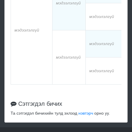
мэдээлэлгүй
м
мэдээлэлгүй
м
мэдээлэлгүй
м
мэдээлэлгүй
м
мэдээлэлгүй
м
мэдээлэлгүй
м
Сэтгэгдэл бичих
Та сэтгэгдэл бичихийн тулд эхлээд
нэвтэрч
орно уу.