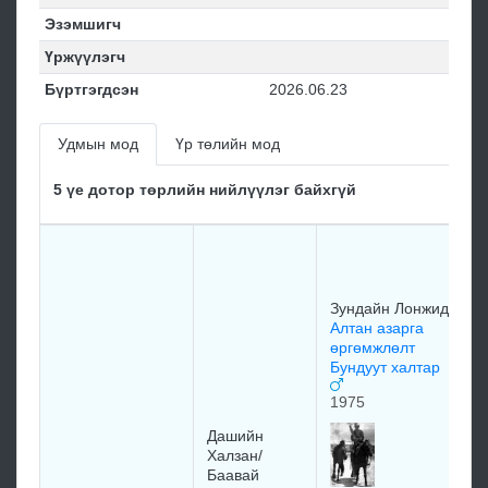
Эзэмшигч
Үржүүлэгч
Бүртгэгдсэн
2026.06.23
Удмын мод
Үр төлийн мод
5 үе дотор төрлийн нийлүүлэг байхгүй
Г
Б
П
Ц
Зундайн Лонжид
О
Алтан азарга
ш
өргөмжлөлт
1
Бундуут халтар
1975
Дашийн
Халзан/
Баавай
З