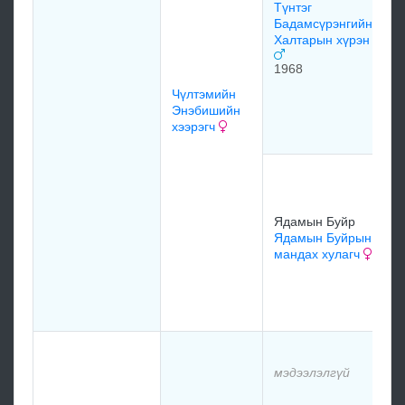
Түнтэг
Бадамсүрэнгийн
Халтарын хүрэн
Б
Б
1968
Б
Чүлтэмийн
Б
Энэбишийн
д
хээрэгч
Б
у
М
Ядамын Буйр
х
Ядамын Буйрын
мандах хулагч
Я
Б
х
м
мэдээлэлгүй
м