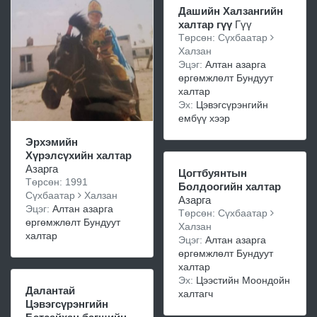
Дашийн Халзангийн
халтар гүү
Гүү
Төрсөн: Сүхбаатар
Халзан
Эцэг:
Алтан азарга
өргөмжлөлт Бундуут
халтар
Эх:
Цэвэгсүрэнгийн
ембүү хээр
Эрхэмийн
Хүрэлсүхийн халтар
Азарга
Цогтбуянтын
Төрсөн: 1991
Болдоогийн халтар
Сүхбаатар
Халзан
Азарга
Эцэг:
Алтан азарга
Төрсөн: Сүхбаатар
өргөмжлөлт Бундуут
Халзан
халтар
Эцэг:
Алтан азарга
өргөмжлөлт Бундуут
халтар
Эх:
Цээстийн Моондойн
Далантай
халтагч
Цэвэгсүрэнгийн