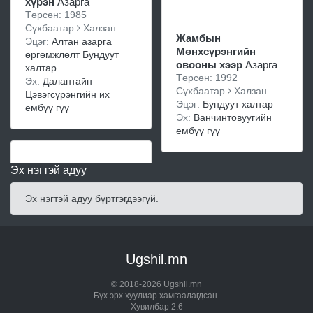
хүрэн
Азарга
Төрсөн: 1985
Сүхбаатар
Халзан
Жамбын
Эцэг:
Алтан азарга
Мөнхсүрэнгийн
өргөмжлөлт Бундуут
овооны хээр
Азарга
халтар
Төрсөн: 1992
Эх:
Далантайн
Сүхбаатар
Халзан
Цэвэгсүрэнгийн их
Эцэг:
Бундуут халтар
ембүү гүү
Эх:
Ванчинтовуугийн
ембүү гүү
Эх нэгтэй адуу
Эх нэгтэй адуу бүртгэгдээгүй.
Ugshil.mn
© 2018-2026 Ugshil.mn
Бүх эрх хуулиар хамгаалагдсан.
Хувилбар 2.6