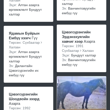
Халзан
халтар
Эцэг:
Алтан азарга
Эх:
Ванчинтовуугийн
өргөмжлөлт Бундуут
ембүү гүү
халтар
Цэвэгсүрэнгийн
Ядамын Буйрын
Эрдэнэхуягийн
Ембүү хээгч
Гүү
хавчиг хээр
Азарга
Төрсөн: Сүхбаатар
Төрсөн: 1991
Халзан
Сүхбаатар
Халзан
Эцэг:
Алтан азарга
Эцэг:
Бундуут халтар
өргөмжлөлт Бундуут
Эх:
Ванчинтовуугийн
халтар
ембүү гүү
Эх:
Далантайн
Цэвэгсүрэнгийн их
ембүү гүү
Цэвэгсүрэнгийн
Шоодвойн зээрд
Азарга
Төрсөн: 1992