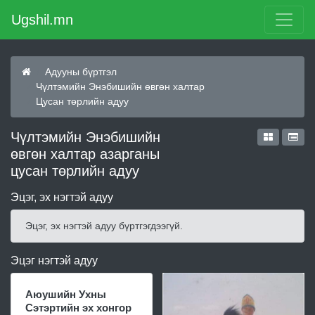
Ugshil.mn
Адууны бүртгэл
Чүлтэмийн Энэбишийн өвгөн халтар
Цусан төрлийн адуу
Чүлтэмийн Энэбишийн
өвгөн халтар азарганы
цусан төрлийн адуу
Эцэг, эх нэгтэй адуу
Эцэг, эх нэгтэй адуу бүртгэгдээгүй.
Эцэг нэгтэй адуу
Аюушийн Ухны
Сэтэртийн эх хонгор