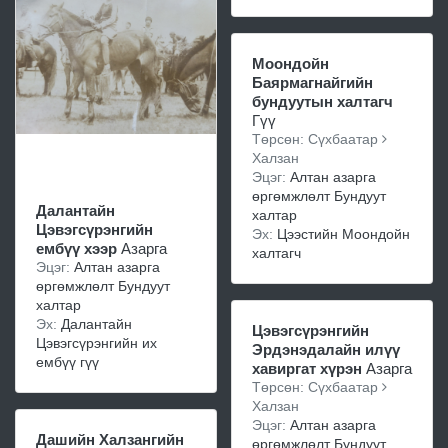
Моондойн
Баярмагнайгийн
бундуутын халтагч
Гүү
Төрсөн: Сүхбаатар
Халзан
Эцэг:
Алтан азарга
өргөмжлөлт Бундуут
Далантайн
халтар
Цэвэгсүрэнгийн
Эх:
Цээстийн Моондойн
ембүү хээр
Азарга
халтагч
Эцэг:
Алтан азарга
өргөмжлөлт Бундуут
халтар
Эх:
Далантайн
Цэвэгсүрэнгийн
Цэвэгсүрэнгийн их
Эрдэнэдалайн илүү
ембүү гүү
хавиргат хүрэн
Азарга
Төрсөн: Сүхбаатар
Халзан
Эцэг:
Алтан азарга
Дашийн Халзангийн
өргөмжлөлт Бундуут