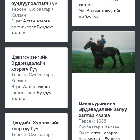
бундуут халтагч
Гүү
халтар
Төрсөн: Сүхбаатар
Эх:
Ванчинтовуугийн
Халзан
ембүү гүү
Эцэг:
Алтан азарга
өргөмжлөлт Бундуут
халтар
Цэвэгсүрэнгийн
Эрдэнэдалайн
хээрэгч
Гүү
Төрсөн: Сүхбаатар
Халзан
Эцэг:
Алтан азарга
өргөмжлөлт Бундуут
халтар
Цэвэгсүрэнгийн
Эрдэнэдалайн залуу
халтар
Азарга
Төрсөн: 1988
Цэндийн Хүрлээгийн
Сүхбаатар
Халзан
хээр гүү
Гүү
Эцэг:
Алтан азарга
Төрсөн: Сүхбаатар
өргөмжлөлт Бундуут