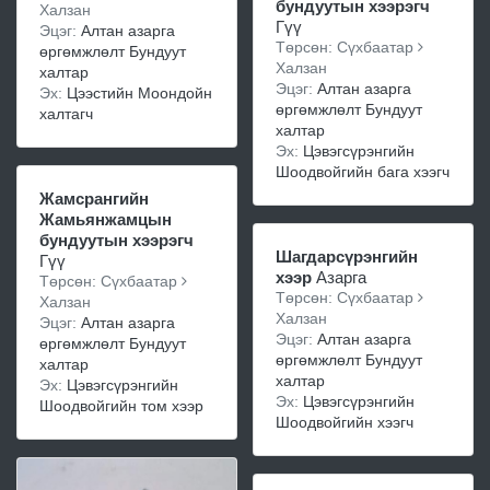
бундуутын хээрэгч
Халзан
Гүү
Эцэг:
Алтан азарга
Төрсөн: Сүхбаатар
өргөмжлөлт Бундуут
Халзан
халтар
Эцэг:
Алтан азарга
Эх:
Цээстийн Моондойн
өргөмжлөлт Бундуут
халтагч
халтар
Эх:
Цэвэгсүрэнгийн
Шоодвойгийн бага хээгч
Жамсрангийн
Жамьянжамцын
бундуутын хээрэгч
Шагдарсүрэнгийн
Гүү
хээр
Азарга
Төрсөн: Сүхбаатар
Төрсөн: Сүхбаатар
Халзан
Халзан
Эцэг:
Алтан азарга
Эцэг:
Алтан азарга
өргөмжлөлт Бундуут
өргөмжлөлт Бундуут
халтар
халтар
Эх:
Цэвэгсүрэнгийн
Эх:
Цэвэгсүрэнгийн
Шоодвойгийн том хээр
Шоодвойгийн хээгч