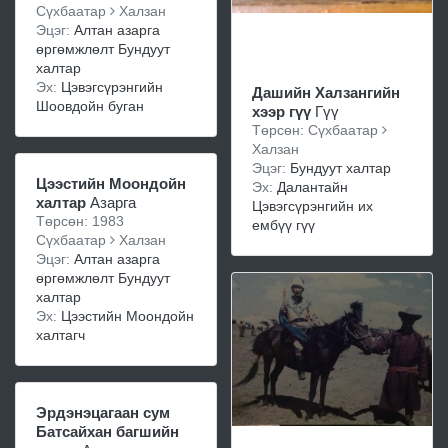
Сүхбаатар
Халзан
Эцэг:
Алтан азарга
өргөмжлөлт Бундуут
халтар
Эх:
Цэвэгсүрэнгийн
Дашийн Халзангийн
Шоовдойн буган
хээр гүү
Гүү
Төрсөн: Сүхбаатар
Халзан
Эцэг:
Бундуут халтар
Цээстийн Моондойн
Эх:
Далантайн
халтар
Азарга
Цэвэгсүрэнгийн их
Төрсөн: 1983
ембүү гүү
Сүхбаатар
Халзан
Эцэг:
Алтан азарга
өргөмжлөлт Бундуут
халтар
Эх:
Цээстийн Моондойн
халтагч
Эрдэнэцагаан сум
Батсайхан багшийн