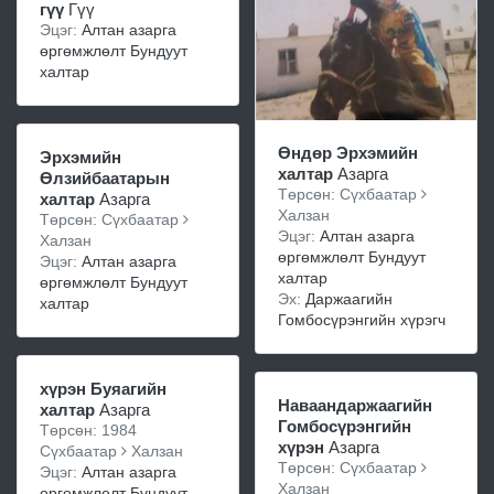
гүү
Гүү
Эцэг:
Алтан азарга
өргөмжлөлт Бундуут
халтар
Өндөр Эрхэмийн
Эрхэмийн
халтар
Азарга
Өлзийбаатарын
Төрсөн: Сүхбаатар
халтар
Азарга
Халзан
Төрсөн: Сүхбаатар
Эцэг:
Алтан азарга
Халзан
өргөмжлөлт Бундуут
Эцэг:
Алтан азарга
халтар
өргөмжлөлт Бундуут
Эх:
Даржаагийн
халтар
Гомбосүрэнгийн хүрэгч
хүрэн Буяагийн
Наваандаржаагийн
халтар
Азарга
Гомбосүрэнгийн
Төрсөн: 1984
хүрэн
Азарга
Сүхбаатар
Халзан
Төрсөн: Сүхбаатар
Эцэг:
Алтан азарга
Халзан
өргөмжлөлт Бундуут