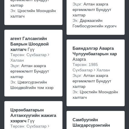
Эцэг:
Алтан азарга
халтар
өргөмжлөлт Бундуут
Эх:
Цээстийн Моондойн
халтар
халтагч
Эх:
Даржаагийн
Гомбосүрэнгийн хүрэгч
агент Галсангийн
Баярын Шоодвой
Баяндэлгэр Аварга
халтагч
Гүү
Чулуунбаатарын хар
Төрсөн: Сүхбаатар
Азарга
Халзан
Төрсөн: 1985
Эцэг:
Алтан азарга
Сүхбаатар
Халзан
өргөмжлөлт Бундуут
Эцэг:
Алтан азарга
халтар
өргөмжлөлт Бундуут
Эх:
Цэвэгсүрэнгийн
халтар
Шоодвойгийн том хээр
Эх:
Цээстийн Моондойн
халтагч
Цэрэнбаатарын
Алтанхүүгийн жажига
Самбуугийн
хээрэгч
Гүү
Шагдарсүрэнгийн
Төрсөн: Сүхбаатар