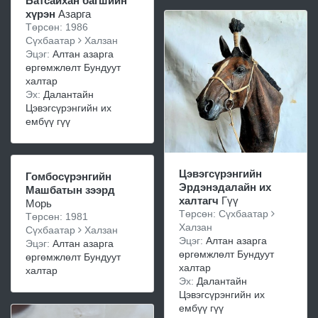
Батсайхан багшийн
хүрэн
Азарга
Төрсөн: 1986
Сүхбаатар
Халзан
Эцэг:
Алтан азарга
өргөмжлөлт Бундуут
халтар
Эх:
Далантайн
Цэвэгсүрэнгийн их
ембүү гүү
Цэвэгсүрэнгийн
Гомбосүрэнгийн
Эрдэнэдалайн их
Машбатын зээрд
халтагч
Гүү
Морь
Төрсөн: Сүхбаатар
Төрсөн: 1981
Халзан
Сүхбаатар
Халзан
Эцэг:
Алтан азарга
Эцэг:
Алтан азарга
өргөмжлөлт Бундуут
өргөмжлөлт Бундуут
халтар
халтар
Эх:
Далантайн
Цэвэгсүрэнгийн их
ембүү гүү