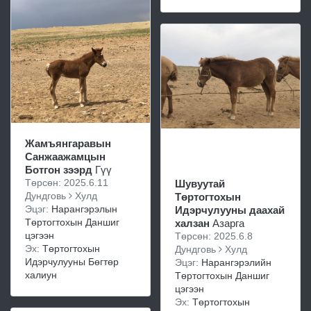
Жамъянгаравын
Санжаажамцын
Ботгон зээрд
Гүү
Төрсөн: 2025.6.11
Шувуутай
Дундговь
Хулд
Төртогтохын
Эцэг:
Нарангэрэлын
Идэрчулууны даахай
Төртогтохын Даншиг
халзан
Азарга
цэгээн
Төрсөн: 2025.6.8
Эх:
Төртогтохын
Дундговь
Хулд
Идэрчулууны Бөгтөр
Эцэг:
Нарангэрэлийн
халиун
Төртогтохын Даншиг
цэгээн
Эх:
Төртогтохын