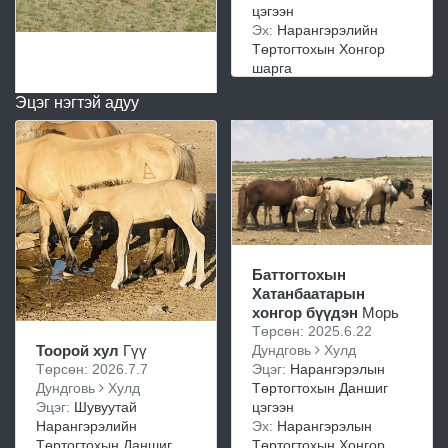
цэгээн
Эх:
Нарангэрэлийн
Төртогтохын Хонгор
шарга
Эцэг нэгтэй адуу
Баттогтохын
Хатанбаатарын
хонгор бүүдэн
Морь
Төрсөн: 2025.6.22
Дундговь
Хулд
Тоорой хул
Гүү
Эцэг:
Нарангэрэлын
Төрсөн: 2026.7.7
Төртогтохын Даншиг
Дундговь
Хулд
цэгээн
Эцэг:
Шувуутай
Эх:
Нарангэрэлын
Нарангэрэлийн
Төртогтохын Хонгор
Төртогтохын Даншиг