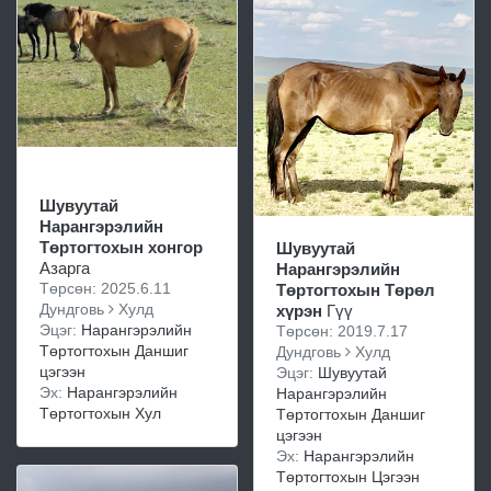
Шувуутай
Нарангэрэлийн
Төртогтохын хонгор
Шувуутай
Азарга
Нарангэрэлийн
Төрсөн: 2025.6.11
Төртогтохын Төрөл
Дундговь
Хулд
хүрэн
Гүү
Эцэг:
Нарангэрэлийн
Төрсөн: 2019.7.17
Төртогтохын Даншиг
Дундговь
Хулд
цэгээн
Эцэг:
Шувуутай
Эх:
Нарангэрэлийн
Нарангэрэлийн
Төртогтохын Хул
Төртогтохын Даншиг
цэгээн
Эх:
Нарангэрэлийн
Төртогтохын Цэгээн