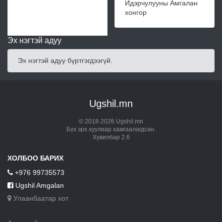
Идэрчулууны Амгалан
хонгор
Эх нэгтэй адуу
Эх нэгтэй адуу бүртгэгдээгүй.
Ugshil.mn
© 2018-2026 Ugshil.mn
Бүх эрх хуулиар хамгаалагдсан.
Хувилбар 2.6
ХОЛБОО БАРИХ
+976 99735573
Ugshil Amgalan
Улаанбаатар хот