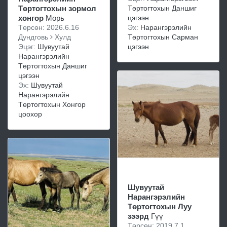
Төртогтохын Даншиг
Төртогтохын зормол
цэгээн
хонгор
Морь
Эх:
Нарангэрэлийн
Төрсөн: 2026.6.16
Төртогтохын Сарман
Дундговь
Хулд
цэгээн
Эцэг:
Шувуутай
Нарангэрэлийн
Төртогтохын Даншиг
цэгээн
Эх:
Шувуутай
Нарангэрэлийн
Төртогтохын Хонгор
цоохор
Шувуутай
Нарангэрэлийн
Төртогтохын Луу
зээрд
Гүү
Төрсөн: 2019.7.1