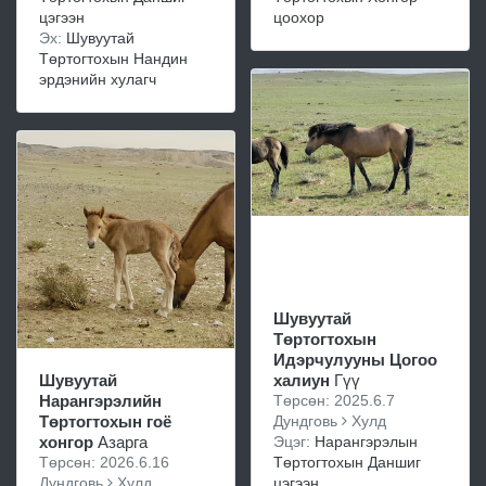
цоохор
цэгээн
Эх:
Шувуутай
Төртогтохын Нандин
эрдэнийн хулагч
Шувуутай
Төртогтохын
Идэрчулууны Цогоо
халиун
Гүү
Шувуутай
Төрсөн: 2025.6.7
Нарангэрэлийн
Дундговь
Хулд
Төртогтохын гоё
Эцэг:
Нарангэрэлын
хонгор
Азарга
Төртогтохын Даншиг
Төрсөн: 2026.6.16
цэгээн
Дундговь
Хулд