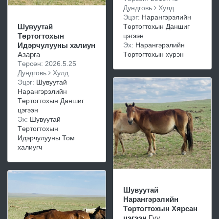
Дундговь
Хулд
Эцэг:
Нарангэрэлийн
Төртогтохын Даншиг
Шувуутай
цэгээн
Төртогтохын
Эх:
Нарангэрэлийн
Идэрчулууны халиун
Төртогтохын хүрэн
Азарга
Төрсөн: 2026.5.25
Дундговь
Хулд
Эцэг:
Шувуутай
Нарангэрэлийн
Төртогтохын Даншиг
цэгээн
Эх:
Шувуутай
Төртогтохын
Идэрчулууны Том
халиугч
Шувуутай
Нарангэрэлийн
Төртогтохын Хярсан
цэгээн
Гүү