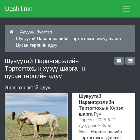
Ugshil.mn
Адууны бүртгэл
Шувуутай Нарангэрэлийн Төртогтохын хүзүү шарга
Цусан төрлийн адуу
Шувуутай Нарангэрэлийн
Төртогтохын хүзүү шарга -н
цусан төрлийн адуу
Эцэг, эх нэгтэй адуу
Шувуутай
Нарангэрэлийн
Төртогтохын Хүрэл
шарга
Гүү
Төрсөн: 2025.6.21
Дундговь
Хулд
Эцэг:
Нарангэрэлийн
Төртогтохын Даншиг