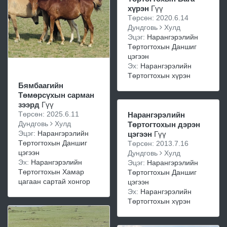
хүрэн
Гүү
Төрсөн: 2020.6.14
Дундговь
Хулд
Эцэг:
Нарангэрэлийн
Төртогтохын Даншиг
цэгээн
Эх:
Нарангэрэлийн
Төртогтохын хүрэн
Бямбаагийн
Төмөрсүхын caрман
зээрд
Гүү
Төрсөн: 2025.6.11
Нарангэрэлийн
Дундговь
Хулд
Төртогтохын дэрэн
Эцэг:
Нарангэрэлийн
цэгээн
Гүү
Төртогтохын Даншиг
Төрсөн: 2013.7.16
цэгээн
Дундговь
Хулд
Эх:
Нарангэрэлийн
Эцэг:
Нарангэрэлийн
Төртогтохын Хамар
Төртогтохын Даншиг
цагаан сартай хонгор
цэгээн
Эх:
Нарангэрэлийн
Төртогтохын хүрэн