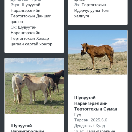
Эх:
Төртогтохын
Эцэг:
Шувуутай
Идэрчулууны Том
Нарангэрэлийн
халиугч
Төртогтохын Даншиг
цэгээн
Эх:
Шувуутай
Нарангэрэлийн
Төртогтохын Хамар
цагаан сартай хонгор
Шувуутай
Нарангэрэлийн
Төртогтохын Суман
Гүү
Төрсөн: 2025.6.6
Дундговь
Хулд
Шувуутай
Эцэг:
Нарангэрэлийн
Нарангэрэлийн