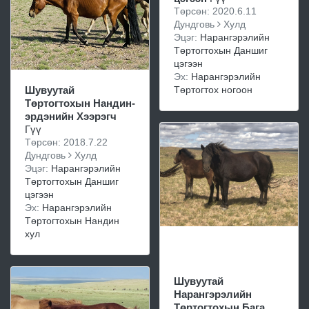
Төрсөн: 2020.6.11
Дундговь
Хулд
Эцэг:
Нарангэрэлийн
Төртогтохын Даншиг
цэгээн
Эх:
Нарангэрэлийн
Төртогтох ногоон
Шувуутай
Төртогтохын Нандин-
эрдэнийн Хээрэгч
Гүү
Төрсөн: 2018.7.22
Дундговь
Хулд
Эцэг:
Нарангэрэлийн
Төртогтохын Даншиг
цэгээн
Эх:
Нарангэрэлийн
Төртогтохын Нандин
хул
Шувуутай
Нарангэрэлийн
Төртогтохын Бага