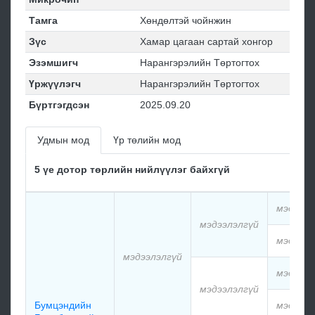
Тамга
Хөндөлтэй чойнжин
Зүс
Хамар цагаан сартай хонгор
Эзэмшигч
Нарангэрэлийн Төртогтох
Үржүүлэгч
Нарангэрэлийн Төртогтох
Бүртгэгдсэн
2025.09.20
Удмын мод
Үр төлийн мод
5 үе дотор төрлийн нийлүүлэг байхгүй
мэдээлэ
мэдээлэлгүй
мэдээлэ
мэдээлэлгүй
мэдээлэ
мэдээлэлгүй
Бумцэндийн
мэдээлэ