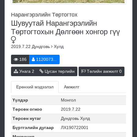
Нарангэрэлийн Төртогтох
Шувуутай Нарангэрэлийн
Төртогтохын Дөлгөөн хонгор
гүү
2019.7.22
Дундговь
Хулд
186
1120073...
Унага
2
Цусан төрлийн
Төлийн амжилт
0
Ерөнхий мэдээлэл
Амжилт
Үүлдэр
Монгол
Төрсөн огноо
2019.7.22
Төрсөн нутаг
Дундговь Хулд
Бүртгэлийн дугаар
ЛХ190722001
Микрочип