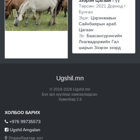
зээрэн Цагаан
Гүү
Төрсөн: 2021 Дорнод
Булган
Эцэг:
Цэрэнжавын
Сайнбаярын араб
Цагаан
Эх:
Баасансүрэнгийн
Лхагвадоржийн Гал
шарын Зээрэн зээрд
Ugshil.mn
© 2018-2026 Ugshil.mn
Бүх эрх хуулиар хамгаалагдсан.
Хувилбар 2.6
ХОЛБОО БАРИХ
+976 99735573
Ugshil Amgalan
Улаанбаатар хот