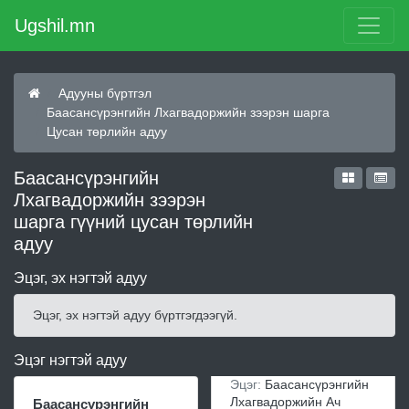
Ugshil.mn
Адууны бүртгэл
Баасансүрэнгийн Лхагвадоржийн зээрэн шарга
Цусан төрлийн адуу
Баасансүрэнгийн
Лхагвадоржийн зээрэн
шарга гүүний цусан төрлийн
адуу
Эцэг, эх нэгтэй адуу
Эцэг, эх нэгтэй адуу бүртгэгдээгүй.
Эцэг нэгтэй адуу
Эцэг:
Баасансүрэнгийн
Лхагвадоржийн Ач
Баасансүрэнгийн