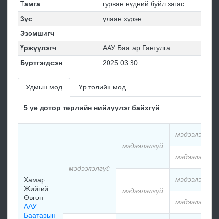
Тамга
гурван нүдний буйл загас
Зүс
улаан хүрэн
Эзэмшигч
Үржүүлэгч
ААУ Баатар Гантулга
Бүртгэгдсэн
2025.03.30
Удмын мод
Үр төлийн мод
5 үе дотор төрлийн нийлүүлэг байхгүй
мэдээлэлгүй
мэдээлэлгүй
мэдээлэлгүй
мэдээлэлгүй
мэдээлэлгүй
Хамар
Жийгий
мэдээлэлгүй
Өвгөн
мэдээлэлгүй
ААУ
Баатарын