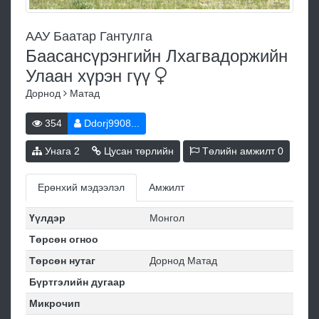
ААУ Баатар Гантулга
Баасансүрэнгийн Лхагвадоржийн
Улаан хүрэн
гүү
Дорнод
Матад
354
Ddorj9908...
Унага
2
Цусан төрлийн
Төлийн амжилт
0
Ерөнхий мэдээлэл
Амжилт
Үүлдэр
Монгол
Төрсөн огноо
Төрсөн нутаг
Дорнод Матад
Бүртгэлийн дугаар
Микрочип