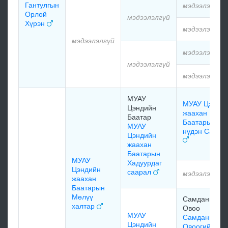
Гантулгын
мэдээлэлгүй
Орлой
мэдээлэлгүй
Хүрэн
мэдээлэлгүй
мэдээлэлгүй
мэдээлэлгүй
мэдээлэлгүй
мэдээлэлгүй
МУАУ
МУАУ Цэнди
Цэндийн
жаахан
Баатар
Баатарын
МУАУ
нүдэн Саара
Цэндийн
жаахан
Баатарын
МУАУ
Хадуурдаг
Цэндийн
саарал
мэдээлэлгүй
жаахан
Баатарын
Мөлүү
Самдангомб
халтар
Овоо
МУАУ
Самдангомб
Цэндийн
Овоогийн