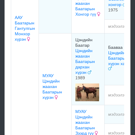
жаахан
хонгор
Баатарын
1975
Хонгор гүү
ААУ
Баатарын
мэдээлэлгүй
Гантулгын
Монхор
хүрэн
Цэндийн
Баатар
Бааваа Гонго
Цэндийн
Цэндийн
жаахан
Баатарын
Баатарын
хүрэн халзан
дархан
хүрэн
МУАУ
1989
Цэндийн
жаахан
Баатарын
мэдээлэлгүй
хүрэн
МУАУ
мэдээлэлгүй
Цэндийн
жаахан
Баатарын
мэдээлэлгүй
Зээрд гүү