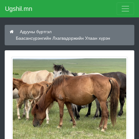
Ugshil.mn
Адууны бүртгэл
Баасансүрэнгийн Лхагвадоржийн Улаан хүрэн