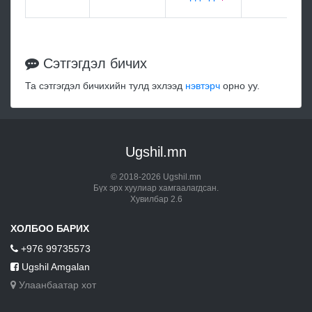
Сэтгэгдэл бичих
Та сэтгэгдэл бичихийн тулд эхлээд
нэвтэрч
орно уу.
Ugshil.mn
© 2018-2026 Ugshil.mn
Бүх эрх хуулиар хамгаалагдсан.
Хувилбар 2.6
ХОЛБОО БАРИХ
+976 99735573
Ugshil Amgalan
Улаанбаатар хот