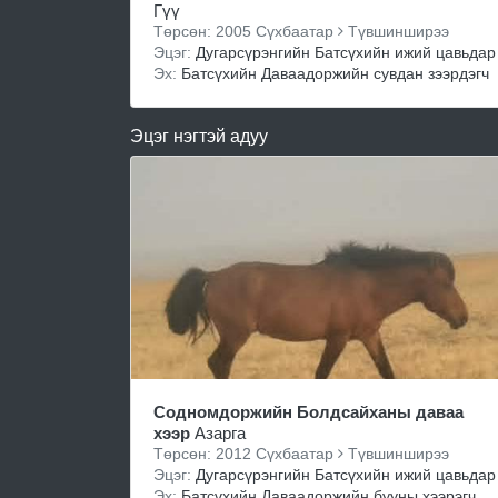
Гүү
Төрсөн: 2005 Сүхбаатар
Түвшинширээ
Эцэг:
Дугарсүрэнгийн Батсүхийн ижий цавьдар
Эх:
Батсүхийн Даваадоржийн сувдан зээрдэгч
Эцэг нэгтэй адуу
Содномдоржийн Болдсайханы даваа
хээр
Азарга
Төрсөн: 2012 Сүхбаатар
Түвшинширээ
Эцэг:
Дугарсүрэнгийн Батсүхийн ижий цавьдар
Эх:
Батсүхийн Даваадоржийн бууны хээрэгч