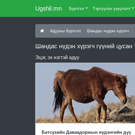
Ugshil.mn
Бүртгэл
Тэргүүлэх үзүүлэлт
Адууны бүртгэл
Шандас нүдэн хүрэгч
Шандас нүдэн хүрэгч гүүний цусан
Эцэг, эх нэгтэй адуу
Батсүхийн Даваадоржын нүдэнгийн дүү