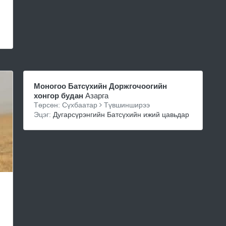
Моногоо Батсүхийн Доржгочоогийн
хонгор будан
Азарга
Төрсөн: Сүхбаатар
Түвшинширээ
Эцэг:
Дугарсүрэнгийн Батсүхийн ижий цавьдар