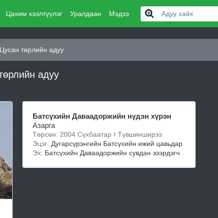
Цахим хээлтүүлэг
Уралдаан
Мэдээ
Цусан төрлийн адуу
 төрлийн адуу
Батсүхийн Даваадоржийн нүдэн хүрэн
Азарга
Төрсөн: 2004 Сүхбаатар
Түвшинширээ
Эцэг:
Дугарсүрэнгийн Батсүхийн ижий цавьдар
Эх:
Батсүхийн Даваадоржийн сувдан зээрдэгч