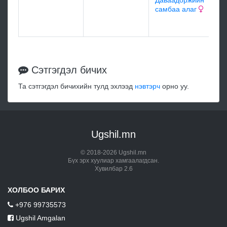
Даваадоржийн
самбаа алаг
м
Сэтгэгдэл бичих
Та сэтгэгдэл бичихийн тулд эхлээд
нэвтэрч
орно уу.
Ugshil.mn
© 2018-2026 Ugshil.mn
Бүх эрх хуулиар хамгаалагдсан.
Хувилбар 2.6
ХОЛБОО БАРИХ
+976 99735573
Ugshil Amgalan