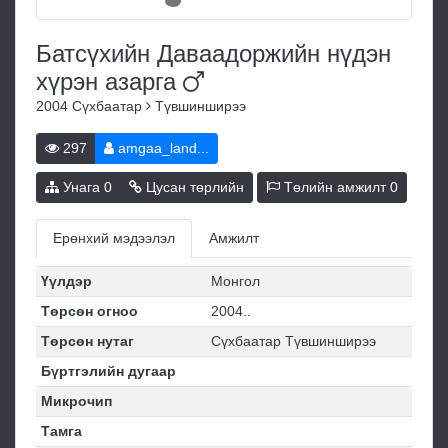
Батсүхийн Даваадоржийн нүдэн
хүрэн
азарга
2004
Сүхбаатар
Түвшинширээ
297
amgaa_land...
Унага
0
Цусан төрлийн
Төлийн амжилт
0
Ерөнхий мэдээлэл
Амжилт
Үүлдэр
Монгол
Төрсөн огноо
2004..
Төрсөн нутаг
Сүхбаатар Түвшинширээ
Бүртгэлийн дугаар
Микрочип
Тамга