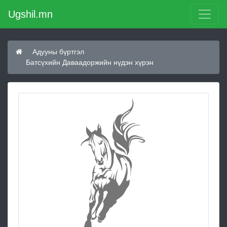
Ugshil.mn
Адууны бүртгэл
Батсүхийн Даваадоржийн нүдэн хүрэн