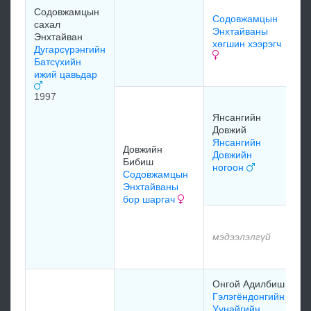
С
Содовжамцын
Содовжамцын
Ч
сахал
Энхтайваны
х
Энхтайван
хөгшин хээрэгч
Дугарсүрэнгийн
Батсүхийн
м
ижий цавьдар
1997
Б
Д
Янсангийн
Г
Довжий
н
Янсангийн
Довжийн
1
Довжийн
Бибиш
ногоон
Содовжамцын
Энхтайваны
м
бор шаргач
м
мэдээлэлгүй
м
Онгой Адилбиш
м
Гэлэгёндонгийн
Уунайгийн