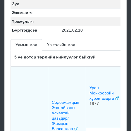
Зүс
Эзэмшигч
Үржүүлэгч
Бүртгэгдсэн
2021.02.10
Удмын мод
Үр төлийн мод
5 үе дотор төрлийн нийлүүлэг байхгүй
У
М
м
Уран
Монхооройн
хүрэн азарга
Содовжамцын
У
1977
Энхтайваны
М
алхаатай
ж
цавьдар/
х
Жамцын
Баасанжав