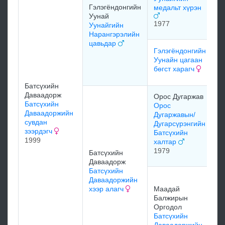
Гэлэгёндонгийн
медальт хүрэн
Уунай
м
1977
Уунайгийн
Нарангэрэлийн
цавьдар
Гэлэгёндонгийн
м
Уунайн цагаан
бөгст харагч
м
Батсүхийн
Даваадорж
Орос Дугаржав
Батсүхийн
Орос
м
Даваадоржийн
Дугаржавын/
сувдан
Дугарсүрэнгийн
зээрдэгч
Батсүхийн
1999
халтар
м
1979
Батсүхийн
Даваадорж
Батсүхийн
Х
Даваадоржийн
Б
хээр алагч
Маадай
Б
Балжирын
Д
Оргодол
А
Батсүхийн
1