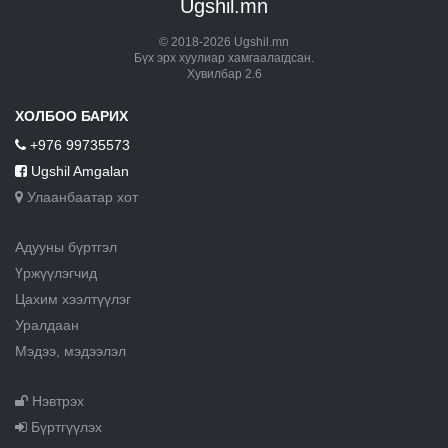
Ugshil.mn
© 2018-2026 Ugshil.mn
Бүх эрх хуулиар хамгаалагдсан.
Хувилбар 2.6
ХОЛБОО БАРИХ
+976 99735573
Ugshil Amgalan
Улаанбаатар хот
Адууны бүртгэл
Үржүүлэгчид
Цахим хээлтүүлэг
Уралдаан
Мэдээ, мэдээлэл
Нэвтрэх
Бүртгүүлэх