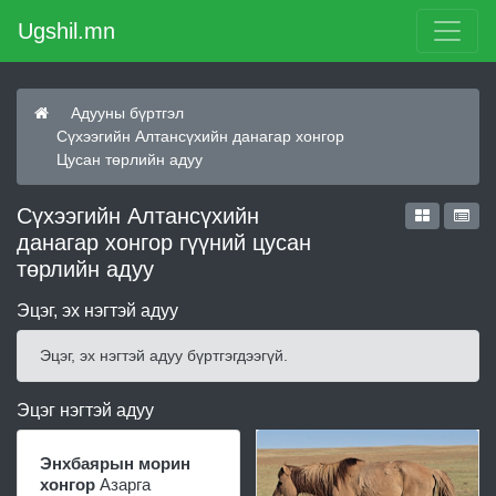
Ugshil.mn
Адууны бүртгэл
Сүхээгийн Алтансүхийн данагар хонгор
Цусан төрлийн адуу
Сүхээгийн Алтансүхийн
данагар хонгор гүүний цусан
төрлийн адуу
Эцэг, эх нэгтэй адуу
Эцэг, эх нэгтэй адуу бүртгэгдээгүй.
Эцэг нэгтэй адуу
Энхбаярын морин
хонгор
Азарга