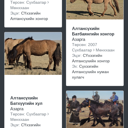
Төрсөн: Сүхбаатар
Мөнххаан
Эцэг:
СҮхээгийн
Алтансүхийн хонгор
Алтансүхийн
Батбаянгийн хонгор
Азарга
Төрсөн: 2007
Сүхбаатар
Мөнххаан
Эцэг:
СҮхээгийн
Алтансүхийн хонгор
Эх:
Сүхээгийн
Алтансүхийн нуман
хулагч
Алтансүхийн
Батхүүгийн хул
Азарга
Төрсөн: Сүхбаатар
Мөнххаан
Эцэг:
СҮхээгийн