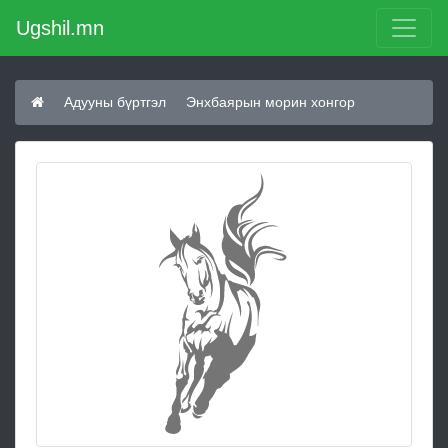
Ugshil.mn
Адууны бүртгэл
Энхбаярын морин хонгор