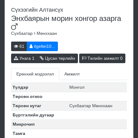
Сүхээгийн Алтансүх
Энхбаярын морин хонгор
азарга
Сүхбаатар
Мөнххаан
61
itgeltei10...
Унага
1
Цусан төрлийн
Төлийн амжилт
0
Ерөнхий мэдээлэл
Амжилт
Үүлдэр
Монгол
Төрсөн огноо
Төрсөн нутаг
Сүхбаатар Мөнххаан
Бүртгэлийн дугаар
Микрочип
Тамга