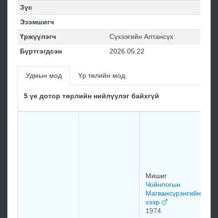
Зүс
Эзэмшигч
Үржүүлэгч
Сүхээгийн Алтансүх
Бүртгэгдсэн
2026.05.22
Удмын мод
Үр төлийн мод
5 үе дотор төрлийн нийлүүлэг байхгүй
М
Б
Б
М
Б
х
1
Мишиг
Чойнпогын
Магвансүрэнгийн
хээр
1974