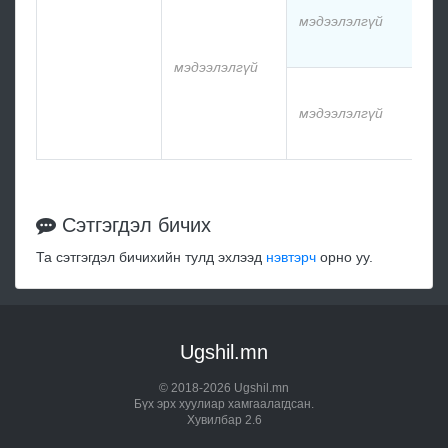
мэдээлэлгүй
м
мэдээлэлгүй
м
мэдээлэлгүй
м
Сэтгэгдэл бичих
Та сэтгэгдэл бичихийн тулд эхлээд
нэвтэрч
орно уу.
Ugshil.mn
© 2018-2026 Ugshil.mn
Бүх эрх хуулиар хамгаалагдсан.
Хувилбар 2.6