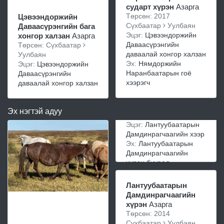
сударт хүрэн
Азарга
Төрсөн: 2017
Цэвээндоржийн
Сүхбаатар
Уулбаян
Даваасүрэнгийн бага
Эцэг:
Цэвээндоржийн
хонгор халзан
Азарга
Даваасүрэнгийн
Төрсөн: Сүхбаатар
даваалай хонгор халзан
Уулбаян
Эх:
Нямдоржийн
Эцэг:
Цэвээндоржийн
Наранбаатарын гоё
Даваасүрэнгийн
хээрэгч
даваалай хонгор халзан
Эх нэгтэй адуу
Эцэг:
Лантуубаатарын
Дамдинрагчаагийн хээр
Эх:
Лантуубаатарын
Дамдинрагчаагийн
хүрэн буурал
Лантуубаатарын
Дамдинрагчаагийн
хүрэн
Азарга
Төрсөн: 2014
Сүхбаатар
Уулбаян