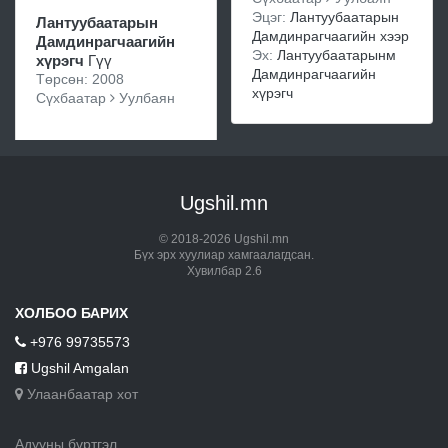
Эцэг:
Лантуубаатарын
Лантуубаатарын
Дамдинрагчаагийн хээр
Дамдинрагчаагийн
Эх:
Лантуубаатарынм
хүрэгч
Гүү
Дамдинрагчаагийн
Төрсөн: 2008
хүрэгч
Сүхбаатар
Уулбаян
Ugshil.mn
© 2018-2026 Ugshil.mn
Бүх эрх хуулиар хамгаалагдсан.
Хувилбар 2.6
ХОЛБОО БАРИХ
+976 99735573
Ugshil Amgalan
Улаанбаатар хот
Адууны бүртгэл