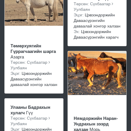
Төрсөн: Сүхбаатар
Уулбаян
Эцэг:
Цэвээндоржийн
Даваасүрэнгийн
даваалай хонгор халзан
Эх:
Цэвээндоржийн
Даваасүрэнгийн харагч
Төмөрхуягийн
Гүррагчаагийн шарга
Азарга
Төрсөн: Сүхбаатар
Уулбаян
Эцэг:
Цэвээндоржийн
Даваасүрэнгийн
даваалай хонгор халзан
Улааны Бадрахын
хулагч
Гүү
Төрсөн: Сүхбаатар
Нямдоржийн Наран-
Уулбаян
Ундрахын зээрд
Эцэг:
Цэвээндоржийн
халзан
Морь