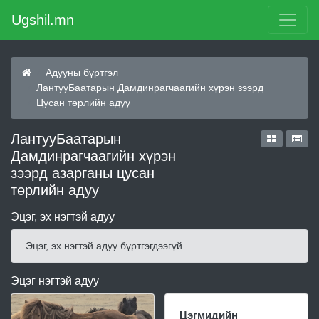
Ugshil.mn
Адууны бүртгэл
ЛантууБаатарын Дамдинрагчаагийн хүрэн зээрд
Цусан төрлийн адуу
ЛантууБаатарын
Дамдинрагчаагийн хүрэн
зээрд азарганы цусан
төрлийн адуу
Эцэг, эх нэгтэй адуу
Эцэг, эх нэгтэй адуу бүртгэгдээгүй.
Эцэг нэгтэй адуу
Цэгмидийн