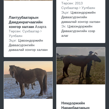
Төрсөн: 2013
Сүхбаатар
Уулбаян
Эцэг:
Цэвээндоржийн
Даваасүрэнгийн
Лантуубаатарын
даваалай хонгор халзан
Дамдинрагчаагийн
Эх:
Цэвээндоржийн
хонгор халзан
Азарга
Даваасүрэнгийн хээр
Төрсөн: Сүхбаатар
алаг
Уулбаян
Эцэг:
Цэвээндоржийн
Даваасүрэнгийн
даваалай хонгор халзан
Нямдоржийн
Наранбаатарын