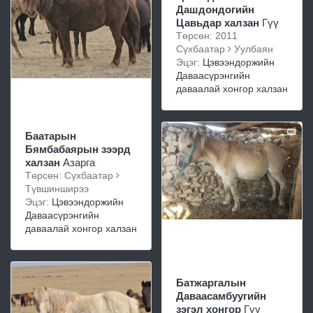
Дашдондогийн
Цавьдар халзан
Гүү
Төрсөн: 2011
Сүхбаатар
Уулбаян
Эцэг:
Цэвээндоржийн
Даваасүрэнгийн
даваалай хонгор халзан
Баатарын
Бямбабаярын зээрд
халзан
Азарга
Төрсөн: Сүхбаатар
Түвшинширээ
Эцэг:
Цэвээндоржийн
Даваасүрэнгийн
даваалай хонгор халзан
Батжаргалын
Даваасамбуугийн
зэгэл хонгор
Гүү