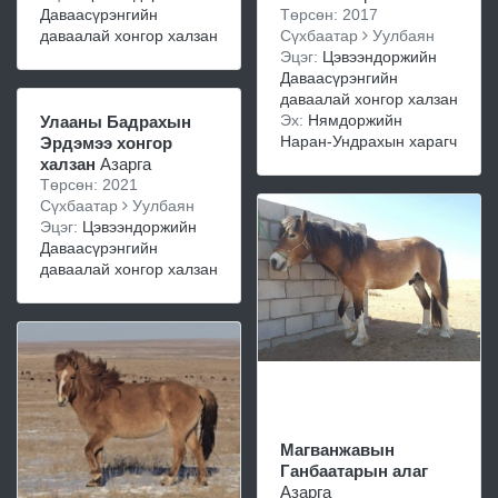
Даваасүрэнгийн
Төрсөн: 2017
даваалай хонгор халзан
Сүхбаатар
Уулбаян
Эцэг:
Цэвээндоржийн
Даваасүрэнгийн
даваалай хонгор халзан
Эх:
Нямдоржийн
Улааны Бадрахын
Наран-Ундрахын харагч
Эрдэмээ хонгор
халзан
Азарга
Төрсөн: 2021
Сүхбаатар
Уулбаян
Эцэг:
Цэвээндоржийн
Даваасүрэнгийн
даваалай хонгор халзан
Магванжавын
Ганбаатарын алаг
Азарга