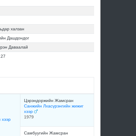
ьдар халзан
ийн Дашдондог
үрэн Даваалай
.27
Цэрэндоржийн Жамсран
Санжийн Лхасүрэнгийн жижиг
хээр
1979
 хээр
Самбуугийн Жамсран