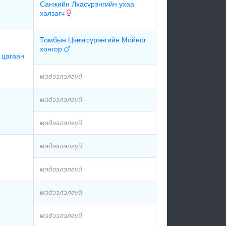
Санжийн Лхасүрэнгийн ухаа
халзагч
Томбын Цэвэгсүрэнгийн Мойног
хонгор
 цагаан
мэдээлэлгүй
мэдээлэлгүй
мэдээлэлгүй
мэдээлэлгүй
мэдээлэлгүй
мэдээлэлгүй
мэдээлэлгүй