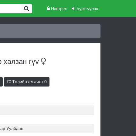
Нэвтрэх
Бүртгүүлэх
р халзан
гүү
Төлийн амжилт
0
тар Уулбаян