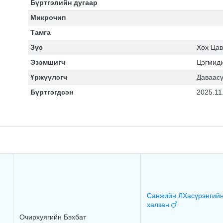
Бүртгэлийн дугаар
Микрочип
Тамга
Зүс
Хөх Цав
Эзэмшигч
Цэгмид
Үржүүлэгч
Даваас
Бүртгэгдсэн
2025.11
Санжийн ЛХасүрэнгийн
халзан
Очирхуягийн Бэхбат