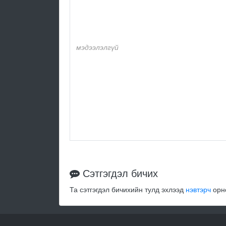
мэдээлэлгүй
Сэтгэгдэл бичих
Та сэтгэгдэл бичихийн тулд эхлээд
нэвтэрч
орно