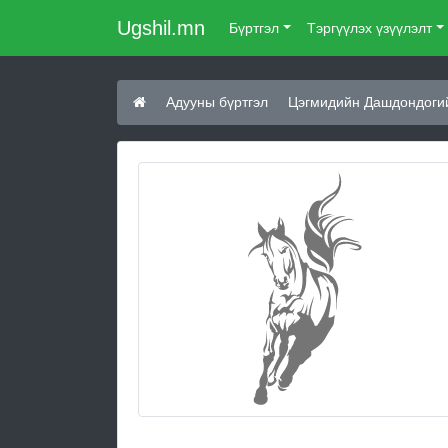
Ugshil.mn
Бүртгэл
Тэргүүлэх үзүүлэлт
Адууны бүртгэл
Цэгмидийн Дашдондоги