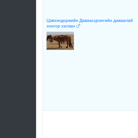
Цэвээндоржийн Даваасүрэнгийн даваалай
хонгор халзан