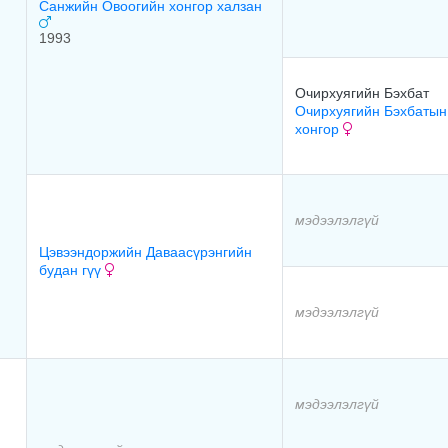
Санжийн Овоогийн хонгор халзан
1993
Очирхуягийн Бэхбат
Очирхуягийн Бэхбатын
хонгор
мэдээлэлгүй
Цэвээндоржийн Даваасүрэнгийн
будан гүү
мэдээлэлгүй
мэдээлэлгүй