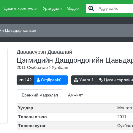
Цахим хээлтүүлэг
Уралдаан
Мэдээ
йн Цавьдар халзан
Даваасүрэн Даваалай
Цэгмидийн Дашдондогийн Цавьда
2011
Сүхбаатар
Уулбаян
142
Orgilpeak0...
Унага
1
Цусан төрлийн
Ерөнхий мэдээлэл
Амжилт
Үүлдэр
Монгол
Төрсөн огноо
2011..
Төрсөн нутаг
Сүхбаа