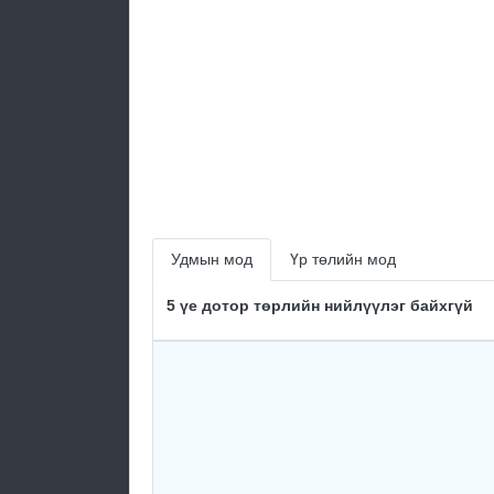
Удмын мод
Үр төлийн мод
5 үе дотор төрлийн нийлүүлэг байхгүй