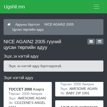
Ugshil.mn
Адууны бүртгэл
NICE AGAIN2 2005
Цусан төрлийн адуу
NICE AGAIN2 2005 гүүний
цусан төрлийн адуу
Эцэг, эх нэгтэй адуу
Эцэг, эх нэгтэй адуу бүртгэгдээгүй.
Эцэг нэгтэй адуу
Төрсөн: 2000 Америк
Эцэг:
AWESOME AGAIN
TOCCET 2000
Азарга
Эх:
BABY ZIP 1991
Төрсөн: 2000 Америк
Эцэг:
AWESOME AGAIN
Эх:
COZZENE'S ANGEL