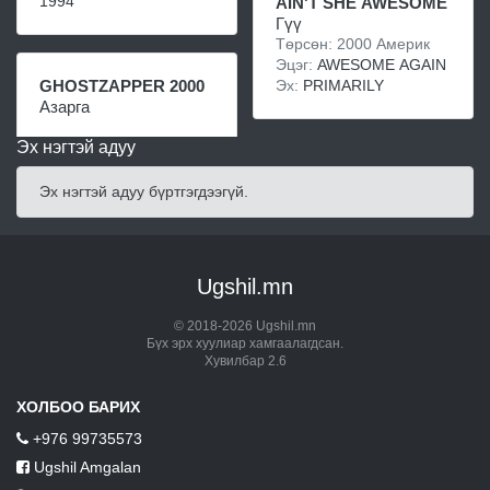
1994
AIN'T SHE AWESOME
Гүү
Төрсөн: 2000 Америк
Эцэг:
AWESOME AGAIN
Эх:
PRIMARILY
GHOSTZAPPER 2000
Азарга
Эх нэгтэй адуу
Эх нэгтэй адуу бүртгэгдээгүй.
Ugshil.mn
© 2018-2026 Ugshil.mn
Бүх эрх хуулиар хамгаалагдсан.
Хувилбар 2.6
ХОЛБОО БАРИХ
+976 99735573
Ugshil Amgalan